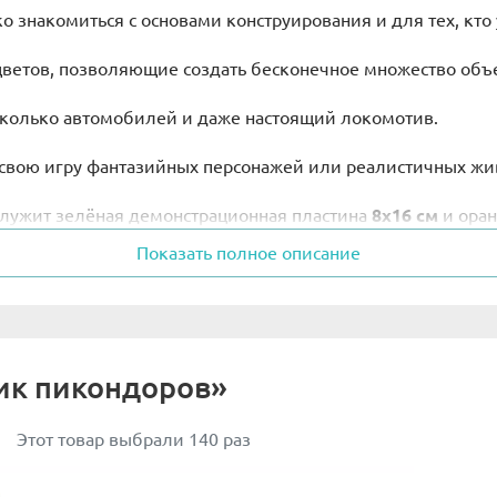
ко знакомиться с основами конструирования и для тех, кто
 цветов, позволяющие создать бесконечное множество об
сколько автомобилей и даже настоящий локомотив.
в свою игру фантазийных персонажей или реалистичных жи
лужит зелёная демонстрационная пластина
8х16 см
и оран
Показать полное описание
йнер с крышкой, в котором очень удобно хранить детали.
 сборке множества базовых моделей.
ик пикондоров»
Этот товар выбрали 140 раз