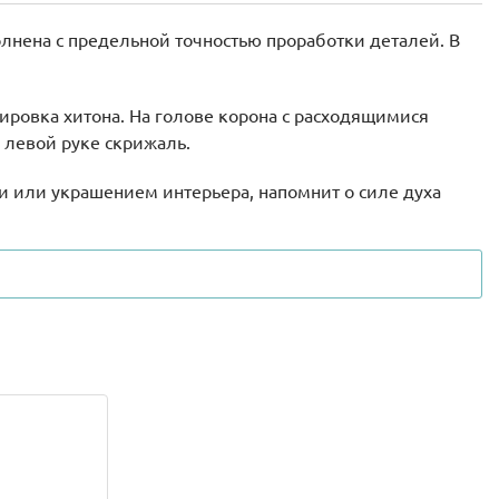
лнена с предельной точностью проработки деталей. В
ировка хитона. На голове корона с расходящимися
 левой руке скрижаль.
 или украшением интерьера, напомнит о силе духа
ной игре. Благодаря гарантированному качеству Лего,
 на многие годы.
родным и близким в качестве сувенира,
мые элементы, понравится поклонникам символа и