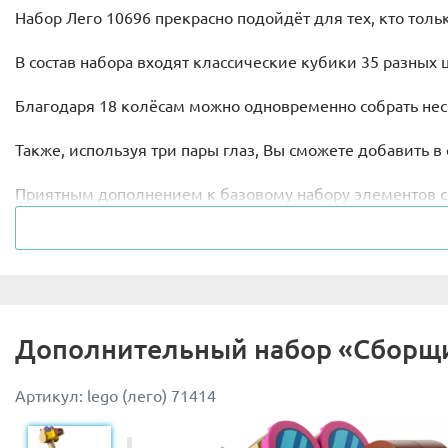
Набор Лего 10696 прекрасно подойдёт для тех, кто толь
В состав набора входят классические кубики 35 разных
Благодаря 18 колёсам можно одновременно собрать не
Также, используя три пары глаз, Вы сможете добавить 
Приятным дополнением к базовому набору элементов с
Упаковка набора представляет собой пластиковый конте
Кроме того в набор входит дизайнерская инструкция по
Дополнительный набор «Сборщ
Артикул: lego (лего) 71414