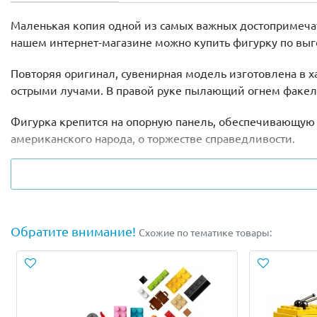
Маленькая копия одной из самых важных достопримечат
нашем интернет-магазине можно купить фигурку по выг
Повторяя оригинал, сувенирная модель изготовлена в х
острыми лучами. В правой руке пылающий огнем факел,
Фигурка крепится на опорную панель, обеспечивающую 
американского народа, о торжестве справедливости.
Собранная своими руками фигурка может стать частью т
конструктор можно безбоязненно собирать и разбирать 
Можно приобрести Статую Свободы lego 40367 на памят
Обратите внимание!
Схожие по тематике товары:
вдохновляющего на новые открытия. Скрупулезно прод
коллекционерам, предпочитающим максимально качест
Размеры фигурки в собранном виде: 9х8х12см.