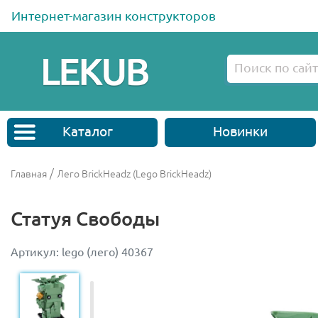
Интернет-магазин конструкторов
Каталог
Новинки
/
Главная
Лего BrickHeadz (Lego BrickHeadz)
Статуя Свободы
Артикул: lego (лего) 40367