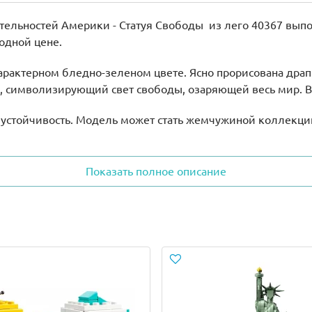
ельностей Америки - Статуя Свободы из лего 40367 выпо
одной цене.
арактерном бледно-зеленом цвете. Ясно прорисована драп
 символизирующий свет свободы, озаряющей весь мир. В
устойчивость. Модель может стать жемчужиной коллекции
ематической инсталляции или поучаствовать в увлекатель
Показать полное описание
многократно, он сохранит свою первоначальную геометрию
ь об увлекательном путешествии в Америку или подарить 
уманный образ, достоверно передающий основные значи
венное, оригинальное исполнение.