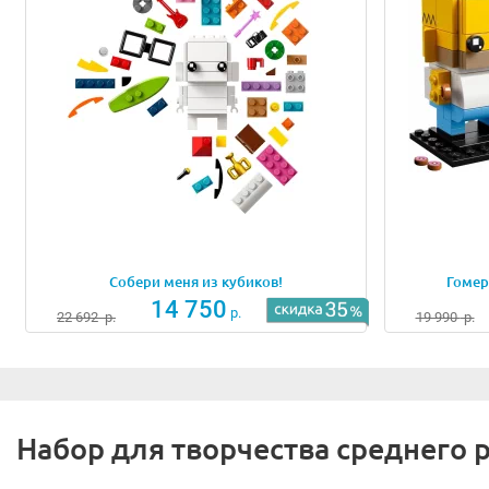
Собери меня из кубиков!
Гомер
14 750
р.
22 692
р.
19 990
р.
Набор для творчества среднего 