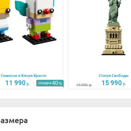
 Симпсон и Клоун Красти
Статуя Свободы
11 990
15 990
р.
р.
19 990
р.
размера