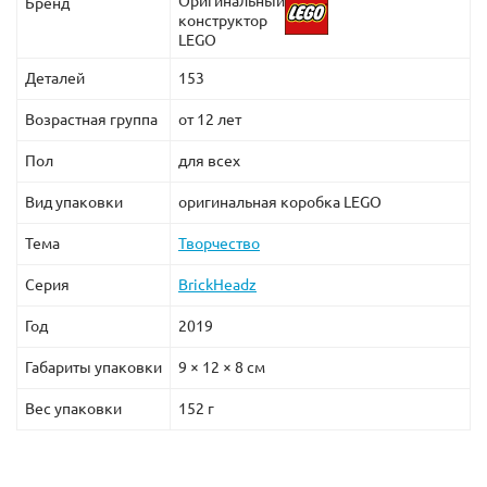
Оригинальный
Бренд
конструктор
LEGO
Деталей
153
Возрастная группа
от 12 лет
Пол
для всех
Вид упаковки
оригинальная коробка LEGO
Тема
Творчество
Серия
BrickHeadz
Год
2019
Габариты упаковки
9 × 12 × 8 см
Вес упаковки
152 г