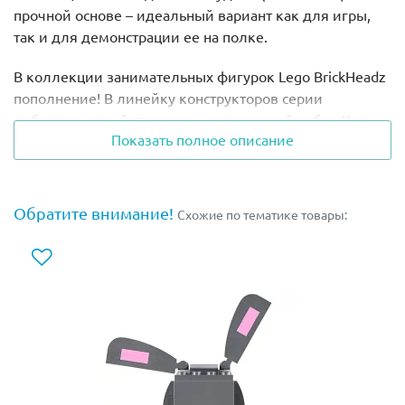
прочной основе – идеальный вариант как для игры,
так и для демонстрации ее на полке.
В коллекции занимательных фигурок Lego BrickHeadz
пополнение! В линейку конструкторов серии
добавлен новый талисман – сувенирный набор Кот
Показать полное описание
Удачи (lego 40436), привлекающий удачу и богатство.
В азиатской культуре очень распространены
скульптуры котов с поднятыми вверх одной или
Обратите внимание!
Схожие по тематике товары:
двумя подвижными лапами. Именно маятниковые
движения лапок, согласно легенде, и привлекают
удачу и благосостояние в дом, где такая фигурка
установлена. Традиционно для таких талисманов, в
цветовом оформлении скульптуры кошки должно
присутствовать как минимум три цвета.
Основной цвет модели Кота Удачи, собираемого из
деталей конструктора lego 40436, – белый. У фигурки