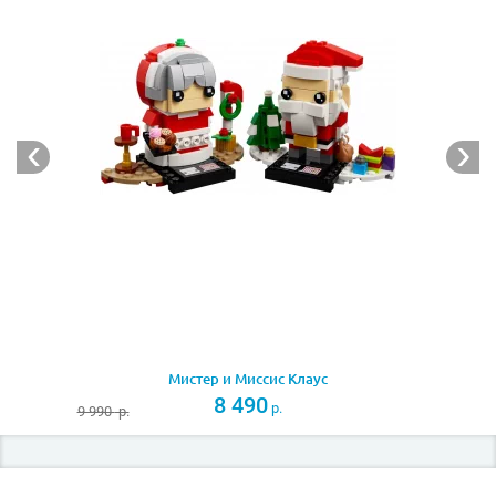
Скульптура Кота Удачи из кубиков Lego – прекрасный
подарок и изысканный способ пожелать поклоннику
кубиков Лего удачи в любое время года! Чтобы
купить набор, свяжитесь с консультантами магазина
любым удобным для вас способом, указанном в
разделе «Контакты». Действует доставка даже в
самые удаленные уголки страны.
Мистер и Миссис Клаус
8 490
р.
9 990
р.