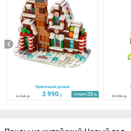
Пряничный домик
3 990
р.
6 154
р.
19 990
р.