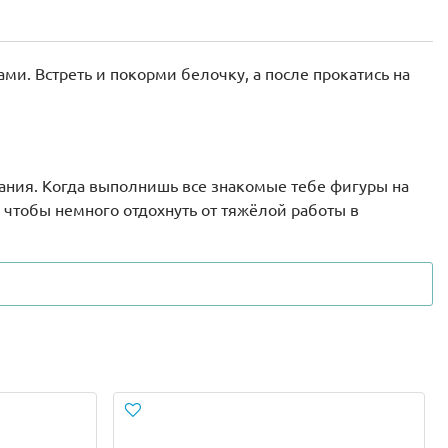
ми. Встреть и покорми белочку, а после прокатись на
тания. Когда выполнишь все знакомые тебе фигуры на
 чтобы немного отдохнуть от тяжёлой работы в
 собственную локацию, используя эти детали lego. В
щий из двух частей.