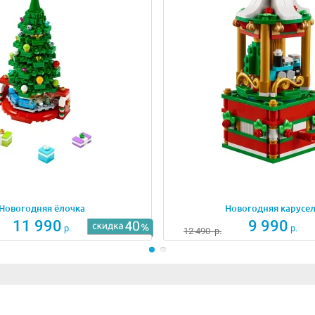
Новогодняя ёлочка
Новогодняя карусе
11 990
9 990
р.
р.
12 490
р.