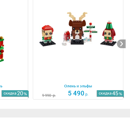
ль
Олень и эльфы
5 490
р.
9 990
р.