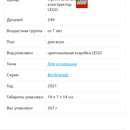
конструктор
LEGO
Деталей
249
Возрастная группа
от 7 лет
Пол
для всех
Вид упаковки
оригинальная коробка LEGO
Тема
Для коллекции
Серия
BrickHeadz
Год
2021
Габариты упаковки
19 × 7 × 14 см
Вес упаковки
267 г