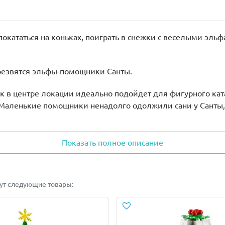
кататься на коньках, поиграть в снежки с веселыми эльфа
е резвятся эльфы-помощники Санты.
к в центре локации идеально подойдет для фигурного ка
 Маленькие помощники ненадолго одолжили сани у Санты,
урка белки.
Показать полное описание
сной сборки. Можно следовать инструкции или придумать
 но и мальчикам.
дут следующие товары:
анты”
, чтобы собрать один большой зимний сюжет, состоя