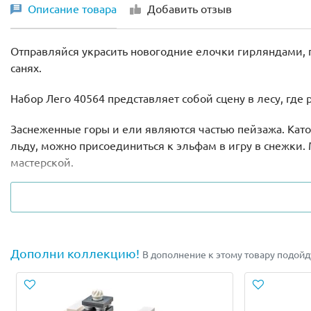
Описание товара
Добавить отзыв
Отправляйся украсить новогодние елочки гирляндами, по
санях.
Набор Лего 40564 представляет собой сцену в лесу, гд
Заснеженные горы и ели являются частью пейзажа. Като
льду, можно присоединиться к эльфам в игру в снежки.
мастерской.
В набор Lego 40564 входят 2 минифигурки эльфов и фиг
Небольшой комплект подарит долгие часы игры и интере
качестве подарка набор понравится не только девочкам,
Дополни коллекцию!
В дополнение к этому товару подой
Объедини данный комплект с
Lego 40565 “Мастерская С