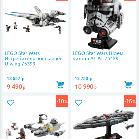
LEGO Star Wars
LEGO Star Wars Шлем
Истребитель повстанцев
пилота AT-AT 75429
U-wing 75399
13 557
13 750
р
р
9 490
10 990
р
р