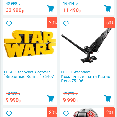
43 990
16 414
р
р
32 990
11 490
р
р
LEGO Star Wars Логотип
LEGO Star Wars
"Звездные Войны" 75407
Командный шаттл Кайло
Рена 75406
12 490
19 990
р
р
9 990
9 990
р
р