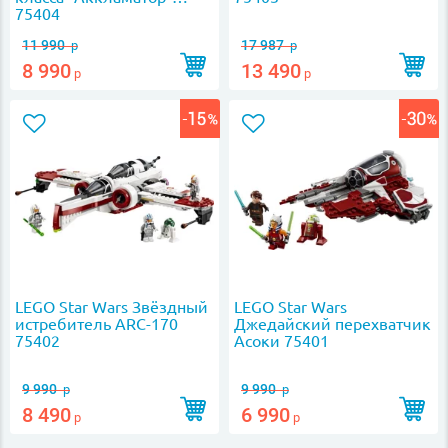
75404
11 990
17 987
р
р
8 990
13 490
р
р
LEGO Star Wars Звёздный
LEGO Star Wars
истребитель ARC-170
Джедайский перехватчик
75402
Асоки 75401
9 990
9 990
р
р
8 490
6 990
р
р