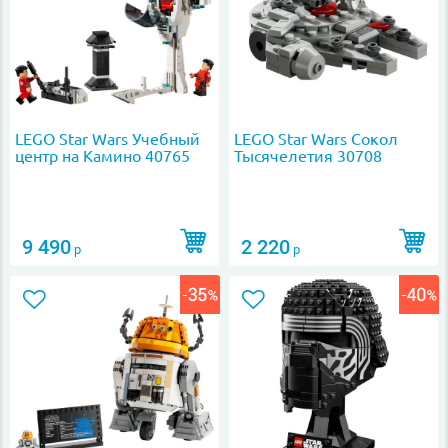
LEGO Star Wars Учебный
LEGO Star Wars Сокол
центр на Камино 40765
Тысячелетия 30708
9 490
2 220
р
р