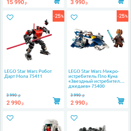
15 990
3 990
р
р
LEGO Star Wars Робот
LEGO Star Wars Микро-
Дарт Мола 75411
истребитель Пло Куна
«Звездный истребитель
джедаев» 75400
3 990
3 990
р
р
2 990
2 990
р
р