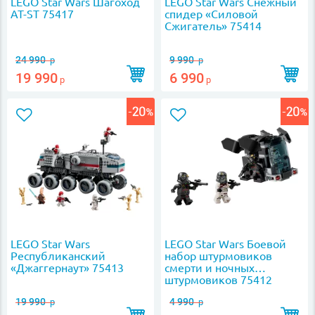
LEGO Star Wars Шагоход
LEGO Star Wars Снежный
AT-ST 75417
спидер «Силовой
Сжигатель» 75414
24 990
9 990
р
р
19 990
6 990
р
р
LEGO Star Wars
LEGO Star Wars Боевой
Республиканский
набор штурмовиков
«Джаггернаут» 75413
смерти и ночных
штурмовиков 75412
19 990
4 990
р
р