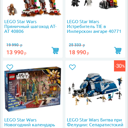
LEGO Star Wars
LEGO Star Wars
Пряничный шагоход АТ-
Истребитель TIE в
АТ 40806
Имперском ангаре 40771
19 990
25 333
р
р
13 990
18 990
р
р
LEGO Star Wars
LEGO Star Wars Битва при
Новогодний календарь
Фелуции: Сепаратистский