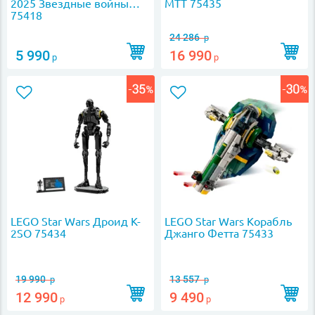
2025 Звездные войны
МТТ 75435
75418
24 286
р
5 990
16 990
р
р
LEGO Star Wars Дроид K-
LEGO Star Wars Корабль
2SO 75434
Джанго Фетта 75433
19 990
13 557
р
р
12 990
9 490
р
р