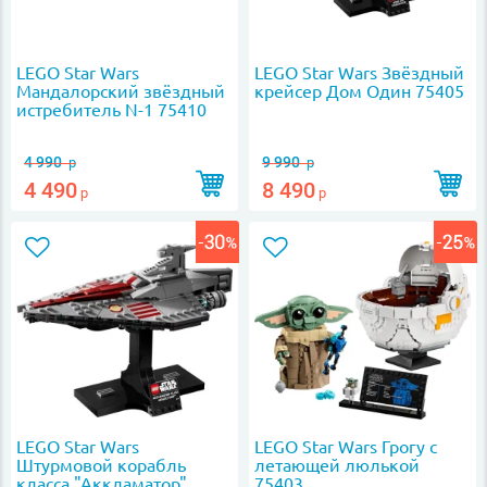
LEGO Star Wars
LEGO Star Wars Звёздный
Мандалорский звёздный
крейсер Дом Один 75405
истребитель N-1 75410
4 990
9 990
р
р
4 490
8 490
р
р
LEGO Star Wars
LEGO Star Wars Грогу с
Штурмовой корабль
летающей люлькой
класса "Аккламатор"
75403