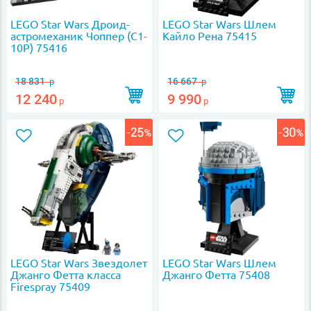
LEGO Star Wars Дроид-
LEGO Star Wars Шлем
астромеханик Чоппер (C1-
Кайло Рена 75415
10P) 75416
18 831
16 667
р
р
12 240
9 990
р
р
LEGO Star Wars Звездолет
LEGO Star Wars Шлем
Джанго Фетта класса
Джанго Фетта 75408
Firespray 75409