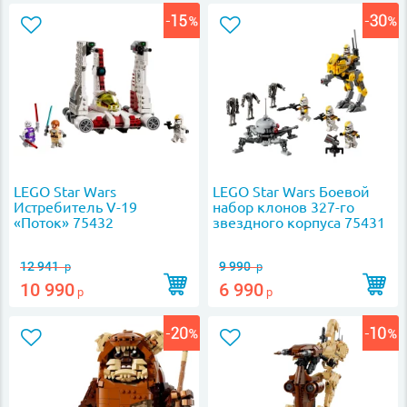
LEGO Star Wars
LEGO Star Wars Боевой
Истребитель V-19
набор клонов 327-го
«Поток» 75432
звездного корпуса 75431
12 941
9 990
р
р
10 990
6 990
р
р