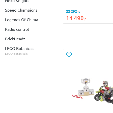
Nexo Knights
Speed Champions
22 292
р
14 490
р
Legends Of Chima
Radio control
BrickHeadz
LEGO Botanicals
LEGO Botanicals