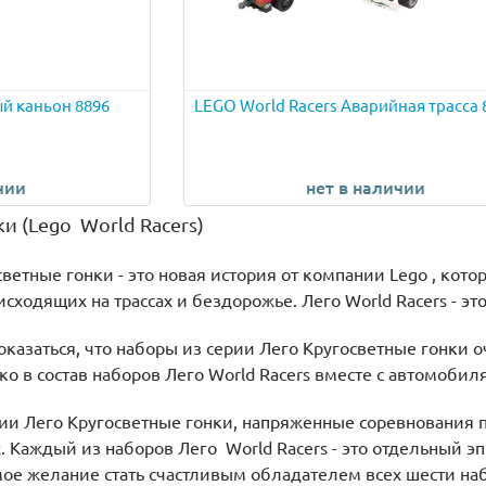
й каньон 8896
LEGO World Racers Аварийная трасса 
чии
нет в наличии
ки (Lego
World Racers)
ветные гонки - это новая история от компании Lego , кот
сходящих на трассах и бездорожье. Лего World Racers - эт
казаться, что наборы из серии Лего Кругосветные гонки о
ько в состав наборов Лего World Racers вместе с автомоб
рии Лего Кругосветные гонки, напряженные соревнования
. Каждый из наборов Лего World Racers - это отдельный э
е желание стать счастливым обладателем всех шести на