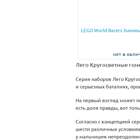
LEGO World Racers Змеины
нет в нали
Лего Кругосветные гон
Серия наборов Лего Кругос
и серьезных баталиях, прои
На первый взгляд может по
есть доля правды, вот тол
Согласно с концепцией се
шести различных условиях
у мальчишек непреодолимо