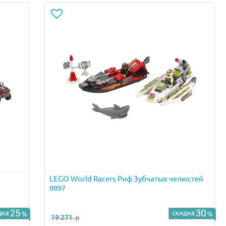
LEGO World Racers Риф Зубчатых челюстей
8897
19 271
р