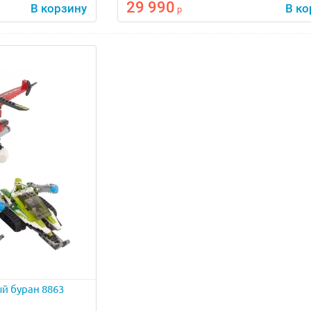
29 990
В корзину
В ко
р
й буран 8863