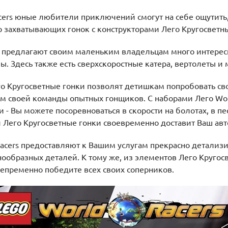
cers юные любители приключений смогут на себе ощутить, 
 захватывающих гонок с конструкторами Лего Кругосветны
 предлагают своим маленьким владельцам много интересн
. Здесь также есть сверхскоростные катера, вертолеты и
го Кругосветные гонки позволят детишкам попробовать св
ем своей команды опытных гонщиков. С наборами Лего Wo
 - Вы можете посоревноваться в скорости на болотах, в пес
и Лего Кругосветные гонки своевременно доставит Ваш ав
Racers предоставляют к Вашим услугам прекрасно детализ
нообразных деталей. К тому же, из элементов Лего Круго
непременно победите всех своих соперников.