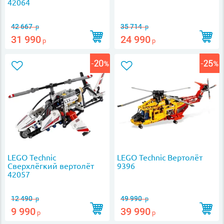
42064
42 667
35 714
р
р
31 990
24 990
р
р
LEGO Technic
LEGO Technic Вертолёт
Сверхлёгкий вертолёт
9396
42057
12 490
49 990
р
р
9 990
39 990
р
р