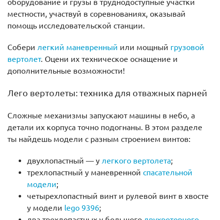
оборудование и грузы в труднодоступные участки
местности, участвуй в соревнованиях, оказывай
помощь исследовательской станции.
Собери
легкий маневренный
или мощный
грузовой
вертолет
. Оцени их техническое оснащение и
дополнительные возможности!
Лего вертолеты: техника для отважных парней
Сложные механизмы запускают машины в небо, а
детали их корпуса точно подогнаны. В этом разделе
ты найдешь модели с разным строением винтов:
двухлопастный — у
легкого вертолета
;
трехлопастный у маневренной
спасательной
модели
;
четырехлопастный винт и рулевой винт в хвосте
у модели
lego 9396
;
два трехлопастных у большого
двухроторного