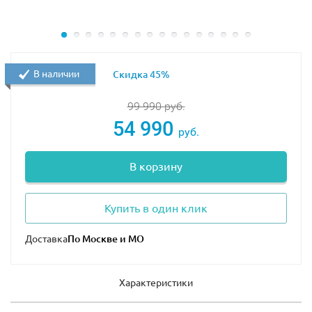
Для любителей гонок с препятствиями болид можно
переделать в грузовик с прочной независимой
подвеской, открывающимся капотом и двигателем с
подвижными поршнями.
В наличии
Скидка 45%
99 990
руб.
54 990
руб.
В корзину
Купить в один клик
Доставка
Характеристики