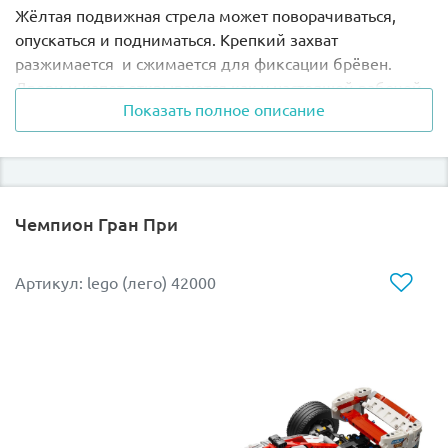
Жёлтая подвижная стрела может поворачиваться,
опускаться и подниматься. Крепкий захват
разжимается и сжимается для фиксации брёвен.
Двери и капот открываются как у настоящей рабочей
Показать полное описание
техники.
По бокам кузова есть шесть опор, которые
предотвращают раскатывание брёвен.
Чемпион Гран При
Всеми функциями Лесовоза можно управлять с
помощью элементов Power Functions.
Артикул: lego (лего) 42000
При желании модель можно переделать в
контейнеровоз со снегоочистителем.
В набор УЖЕ ВКЛЮЧЕНЫ необходимые элементы
для моторизации: