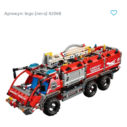
батарейного отсека. Они помогают автоматически
выставлять задние опоры для повышения
Артикул: lego (лего) 42068
стабильности и регулировать положение складной
стрелы крана.
Чтобы погрузить заглохший автомобиль на эвакуатор,
необходимо использовать выносной крюк лебёдки и
откидывающийся задний понтон. При желании
большой буксировщик можно трансформировать в
грузовик с подвижным краном и прицепом.
Размер базовой модели в собранном виде
составляет
15х44х15 см
Размер грузовика с прицепом –
34х57х11 см.
В набор УЖЕ ВКЛЮЧЕНЫ включены необходимые
элементы для моторизации: