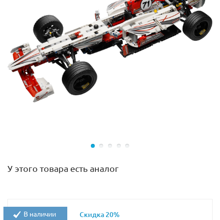
Батарейный отсек
M-мотор
ВАЖНО!
Для набора требуются батарейки, НЕ
У этого товара есть аналог
входящие в комплект:
6 шт
типа АА
(пальчиковые) для батарейного отсека
В наличии
Скидка 20%