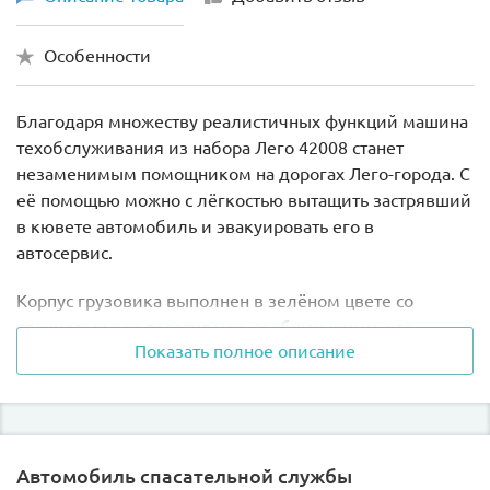
Особенности
Благодаря множеству реалистичных функций машина
техобслуживания из набора Лего 42008 станет
незаменимым помощником на дорогах Лего-города. С
её помощью можно с лёгкостью вытащить застрявший
в кювете автомобиль и эвакуировать его в
автосервис.
Корпус грузовика выполнен в зелёном цвете со
специальными логотипами, сообщающими, что
Показать полное описание
техпомощь работает круглосуточно, 7 дней в неделю.
Над кабиной расположены сигнальные огни,
заметные даже в тёмное время суток.
Между кабиной и багажным отсеком установлены
Автомобиль спасательной службы
элементы Power Functions, состоящие из мотора и