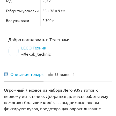
Год
2012
стрелы. Переведите жёлтый рычаг в
Габариты упаковки
58 × 38 × 9 см
противоположное положение, а затем используйте
бежевое колёсико, чтобы выбрать удобный угол
Вес упаковки
2 300 г
наклона водомёта, необходимый для борьбы с огнём.
Размер автомобиля спасательной службы с поднятой
Добро пожаловать в Телеграм:
стрелой составляет
42х45х15 см
.
LEGO Техник
При желании его можно переделать в машину
@lekub_technic
пожарной службы размером
31х55х13 см
.
В наборе присутствует эксклюзивная деталь с
Описание товара
Отзывы
1
гравировкой, посвящённой 40-летию серии Техник.
Для моторизации автомобиля необходим набор
Огромный Лесовоз из набора Лего 9397 готов к
Power Functions Лего 8293
. Установив светодиоды,
первому испытанию. Добраться до места работы ему
мотор и батарейный отсек, Вы получите светящиеся
помогают большие колёса, а выдвижные опоры
фары и реалистично работающую стрелу водомёта.
фиксируют кузов, предотвращая опрокидывание.