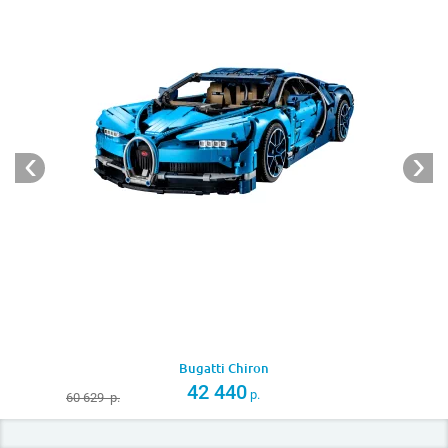
Батарейный отсек
M-мотор
ВАЖНО!
Для набора требуются батарейки, НЕ
входящие в комплект:
6 шт
типа АА
(пальчиковые) для батарейного отсека
Bugatti Chiron
42 440
р.
60 629
р.