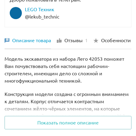
LEGO Техник
@lekub_technic
Описание товара
Отзывы
1
Особенности
Модель экскаватора из набора Лего 42053 поможет
Вам почувствовать себя настоящим рабочим-
строителем, имеющим дело со сложной и
многофункциональной техникой.
Конструкция модели создана с огромным вниманием
к деталям. Корпус отличается контрастным
сочетанием жёлто-чёрных элементов, на которые
нанесены наклейки в виде логотипов компании Volvo,
Показать полное описание
и предупреждающих знаков, информирующих о том,
что все работы должны выполняться с соблюдением