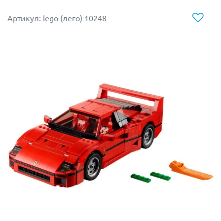
при столкновении может принять всю силу удара на
себя и рассыпаться, что убережёт пилота от травм.
Артикул: lego (лего) 10248
Независимые передняя и задняя подвески добавляют
болиду маневренности, а большие шины
обеспечивают максимальное сцепление с трассой.
Реалистичное рулевое управление, направленное на
передние колёса, располагается рядом с кабиной
гонщика.
Крышка капота может открываться, давая
возможность заглянуть внутрь и рассмотреть
восьмицилиндровый V-образный двигатель с
подвижными поршнями.
Чтобы сделать модель более реалистичной и
функциональной, то можно её оборудовать
универсальным мотором из
набора Лего 8293 Power
Functions
, который продаётся отдельно.