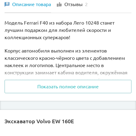
Описание товара
Отзывы
2
Модель Ferrari F40 из набора Лего 10248 станет
лучшим подарком для любителей скорости и
коллекционных суперкаров!
Корпус автомобиля выполнен из элементов
классического красно-чёрного цвета с добавлением
наклеек и логотипов. Центральное место в
конструкции занимает кабина водителя, окружённая
эксклюзивным тонированным стеклом. Благодаря
Показать полное описание
открывающимся дверям с оригинальными ручками,
можно заглянуть внутрь салона и рассмотреть
детализированный интерьер.
Здесь Вы найдёте два спортивных автокресла,
Экскаватор Volvo EW 160E
приборную панель и руль с эмблемой Ferrari. Перед
кабиной виден вытянутый капот с оригинальной