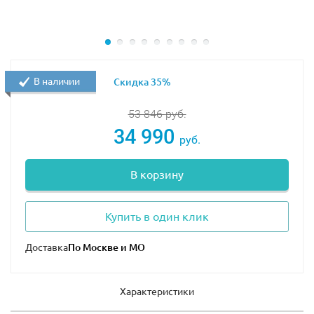
В наличии
Скидка 35%
Батарейный отсек
53 846
руб.
34 990
руб.
В корзину
M-мотор
Купить в один клик
Доставка
ВАЖНО!
Для набора требуются батарейки, НЕ
входящие в комплект:
Характеристики
6 шт
типа АА
(пальчиковые) для батарейного отсека