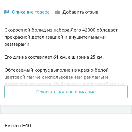
Описание товара
Добавить отзыв
Скоростной болид из набора Лего 42000 обладает
прекрасной детализацией и внушительными
размерами.
Его длина составляет
61 см
, а ширина
25 см
.
Обтекаемый корпус выполнен в красно-белой
цветовой гамме с использованием рекламы и
логотипов спонсоров. На большом воздухозаборнике,
расположенном за кабиной пилота, красуется номер
Показать полное описание
участника заезда.
Задний спойлер можно регулировать, подстраивая
под особенности трассы и погодные условия.
Ferrari F40
Передний спойлер надёжно прикреплён к корпусу, но