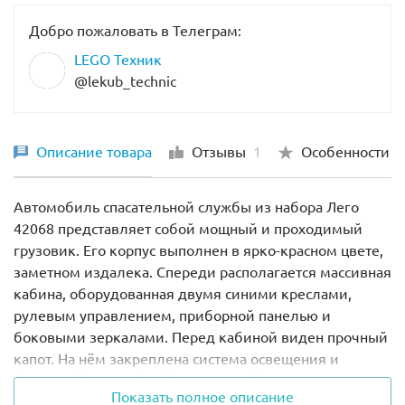
Добро пожаловать в Телеграм:
LEGO Техник
@lekub_technic
Описание товара
Отзывы
1
Особенности
Автомобиль спасательной службы из набора Лего
42068 представляет собой мощный и проходимый
грузовик. Его корпус выполнен в ярко-красном цвете,
заметном издалека. Спереди располагается массивная
кабина, оборудованная двумя синими креслами,
рулевым управлением, приборной панелью и
боковыми зеркалами. Перед кабиной виден прочный
капот. На нём закреплена система освещения и
брандспойт, способный менять своё положение и
Показать полное описание
тушить небольшие возгорания. Отдельного внимания