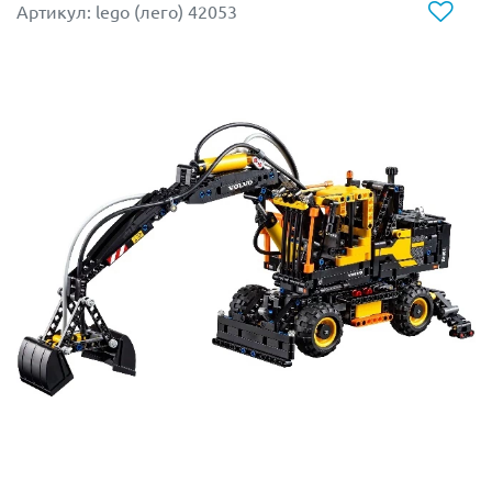
радиаторной решёткой, воздухозаборниками и
Артикул: lego (лего) 42053
поднимающимися фарами. Под капотом
располагается ниша, предназначенная для хранения
ремонтных инструментов. Восьмицилиндровый
двигатель установлен в задней части автомобиля.
Подняв крышку багажника, состоящую из
полупрозрачных ступенчатых панелей, можно не
только изучить строение двигателя, но и
демонтировать его для диагностики и ремонта.
Ходовая часть суперкара представлена заниженной
подвеской с четырьмя колёсами, каждое из которых
оборудовано рифлёными шинами и эксклюзивными
дисками, разработанными специально для этой
модели.
Размер Ferrari F40 в собранном виде составляет
8х27х14 см
.