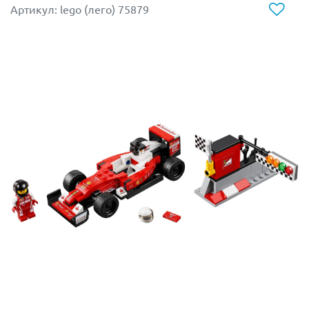
стеклом. Внутри есть место для двух персонажей,
Артикул: lego (лего) 75879
располагающихся друг за другом. Коул играет роль
водителя и первого стрелка, а его напарник
Маленький Нельсон следит за атаками противников.
При необходимости он пересаживается в хвостовую
часть автомобиля и активирует свой съёмный
летательный аппарат, оборудованный четырьмя
золотыми лезвиями. Если противник не сдаётся, то
следует использовать главное орудие –
шестизарядную пушку, стреляющую без промаха.
Нажав на кабину так, чтобы закреплённое под
днищем колёсико коснулось земли, следует провести
атакующий манёвр и разбить вражеский лагерь.
При желании пушку можно заменить острым
вращающимся буром. Переставив его с багажника на
капот, Вы получите разрушительное оружие,
приводящиеся в движение также как и пушка.