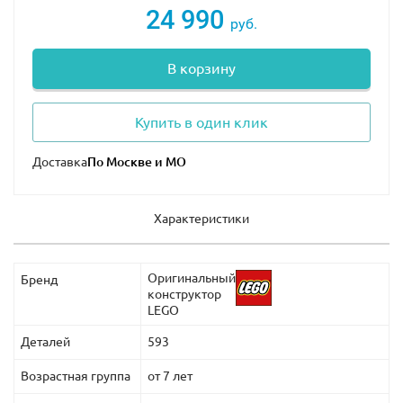
методы управления, прохождение испытаний и
24 990
руб.
многое другое. Чтобы воспроизвести все функции,
будут необходимы 6 батареек.
В корзину
Размеры квадроцикла — 28×16×13 см.
Купить в один клик
Доставка
Характеристики
Оригинальный
Бренд
конструктор
LEGO
Деталей
593
Возрастная группа
от 7 лет