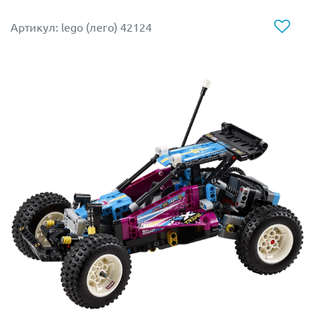
Для противостояния превосходно вооружённой
Артикул: lego (лего) 42124
Токсиките, агенты воспользовались своим ультра
внедорожником. Его главным достоинством является
усиленная подвеска с надёжными амортизаторами.
Дополнительную проходимость обеспечивают
большие колёса с рифлёными шинами.
Кабина водителя, предназначенная для двух агентов,
оборудована голубоватым ветровым стеклом, рулём,
системой слежения и навесными прожекторами. По
бокам от неё установлены две небольшие пушки.
Главное орудие располагается на вращающейся
платформе в задней части внедорожника. Оно состоит
из двух больших ракетниц и пружинного гарпуна с
тросом.
После того, как преступник пойман и обезврежен,
орудие можно привести в вертикальное положение,