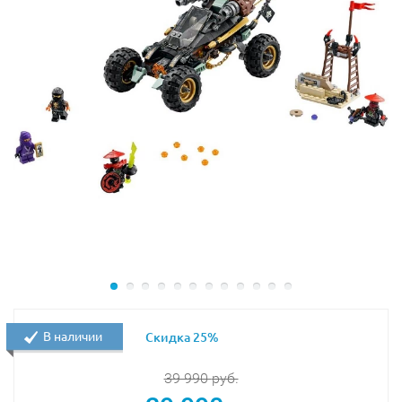
Перед кабиной установлена система противотуманных
прожекторов, которая поможет исследовать
непроходимые болота не только в светлое, но и в
тёмное время суток. Также спереди установлены
спаренные золотые лезвия. Они защищают капот и
колёса от механических повреждений, а также играют
роль массивного и прочного тарана.
В задней части внедорожника сосредоточен весь
боевой арсенал ниндзя. Он состоит из двух
шестизарядных пушек, бьющих без промаха. Обе
турели закреплены на подвижных стойках, что
позволяет им подниматься и опускаться, нацеливаясь
на противника.
В наличии
Скидка 25%
Наибольший интерес в конструкции транспортного
средства вызывает его ходовая часть. Она
39 990
руб.
представлена прочной подвеской и двумя парами