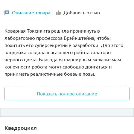
Описание товара
Добавить отзыв
Коварная Токсикита решила проникнуть в
лабораторию профессора Брэйнштейна, чтобы
похитить его суперсекретные разработки. Для этого
злодейка создала шагающего робота салатово-
чёрного цвета. Благодаря шарнирным механизмам
конечности робота могут свободно двигаться и
принимать реалистичные боевые позы.
Центральное место в конструкции отведено открытой
Показать полное описание
кабине с рычагами управления. Справа от неё видна
рука с хватательными клешнями, а слева – мощная
пушка, стреляющая ядовитым веществом.
Размер механического робота в собранном виде
Квадроцикл
составляет
9х8х14 см.