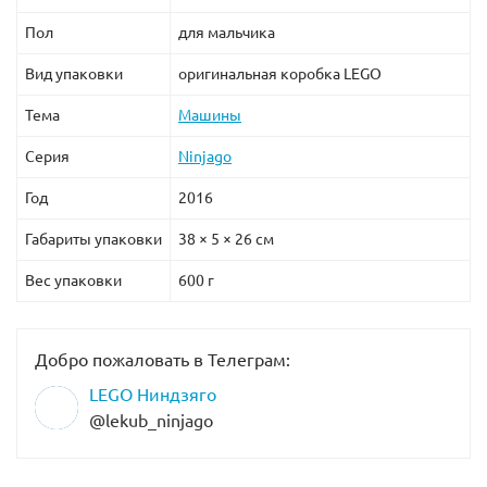
Пол
для мальчика
В наборе присутствуют 4 минифигурки с оружием:
Самурай Х, Ния, генерал Макиа и Риветт.
Вид упаковки
оригинальная коробка LEGO
Тема
Машины
Серия
Ninjago
Год
2016
Габариты упаковки
38 × 5 × 26 см
Вес упаковки
600 г
Добро пожаловать в Телеграм:
LEGO Ниндзяго
@lekub_ninjago