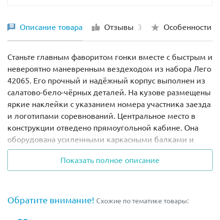
Описание товара
Отзывы
3
Особенности
Станьте главным фаворитом гонки вместе с быстрым и
невероятно маневренным вездеходом из набора Лего
42065. Его прочный и надёжный корпус выполнен из
салатово-бело-чёрных деталей. На кузове размещены
яркие наклейки с указанием номера участника заезда
и логотипами соревнований. Центральное место в
конструкции отведено прямоугольной кабине. Она
оборудована усиленными каркасными балками и
боковыми заострёнными дефлекторами.
Показать полное описание
Перед кабиной располагается массивный капот. Его
главной отличительной особенностью является
противоударный передний бампер, соединённый с
Обратите внимание!
Схожие по тематике товары:
изогнутыми прозрачными фарами.