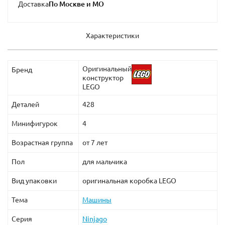
Доставка
Характеристики
ВАЖНО!
Для набора требуются батарейки, НЕ
входящие в комплект:
Оригинальный
Бренд
6 шт
типа АА
(пальчиковые) для батарейного отсека и
конструктор
LEGO
3 шт
типа ААА
(мизинчиковые) для пульта
Деталей
428
управления
Минифигурок
4
Возрастная группа
от 7 лет
Пол
для мальчика
Вид упаковки
оригинальная коробка LEGO
Тема
Машины
Серия
Ninjago