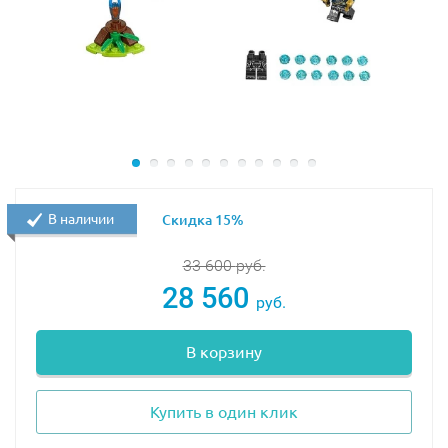
Пульт управления
В наличии
Скидка 15%
Батарейный отсек
33 600
руб.
28 560
руб.
M-мотор
(2шт)
В корзину
Инфракрасный приемник
Купить в один клик