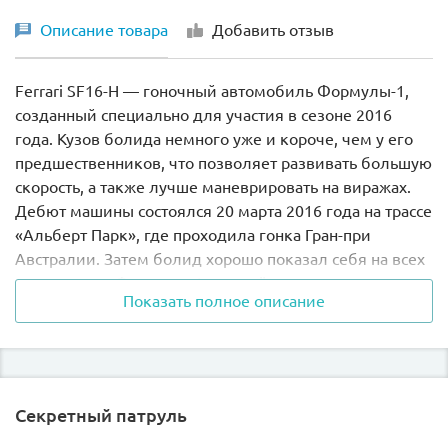
Описание товара
Добавить отзыв
Ferrari SF16-H — гоночный автомобиль Формулы-1,
созданный специально для участия в сезоне 2016
года. Кузов болида немного уже и короче, чем у его
предшественников, что позволяет развивать большую
скорость, а также лучше маневрировать на виражах.
Дебют машины состоялся 20 марта 2016 года на трассе
«Альберт Парк», где проходила гонка Гран-при
Австралии. Затем болид хорошо показал себя на всех
этапах гонки Формулы-1 и принёс своим создателям
Показать полное описание
3-е место в Кубке Конструкторов.
Из деталей набора Лего 75879 Вы сможете собрать
уменьшенную модель болида Ferrari SF16-H. Его
вытянутый корпус выполнен в классическом красно-
Секретный патруль
белом цвете с добавлением ярких наклеек и
логотипов. Спереди виден удлинённый носовой