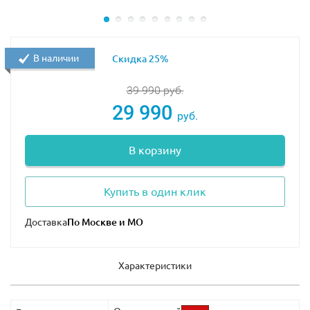
Размер внедорожника из набора Лего 70589
составляет
11х22х14 см
.
Также из деталей набора Вы сможете построить
В наличии
Скидка 25%
базовый лагерь каменной армии (
11х8х4 см
) с
развивающимся флагом, ядовитыми шипами,
39 990
руб.
деревянными лестницами, двигающимся арбалетом и
29 990
руб.
дискомётом.
В наборе присутствуют 4 минифигурки с оружием:
В корзину
Коул, Маленький Нельсон и 2 воина каменной армии.
Купить в один клик
Доставка
Характеристики