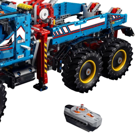
по высоте или меняться местами с краном
оси
рующие трактор на неровном грунте
аботы
екте
ор УЖЕ ВКЛЮЧЕНЫ элементы,
необходимые
для мотори