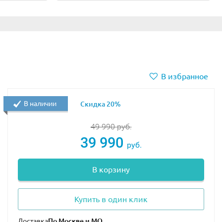
ми рифлёными шинами и контрастными дисками. Каждое
ться того, чтобы все четыре колеса поворачивались
В избранное
В наличии
Скидка 20%
49 990
руб.
39 990
руб.
В корзину
Купить в один клик
Доставка