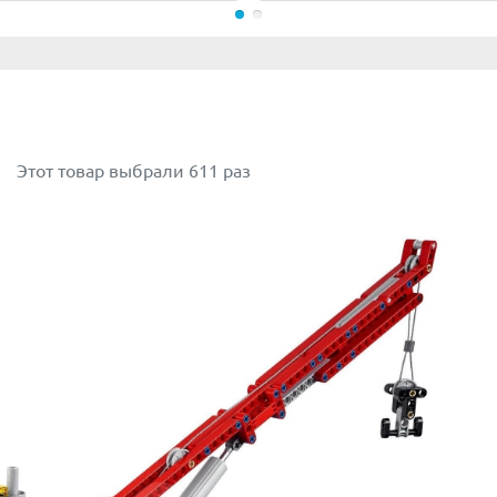
выполнение не требуется много времени.
ора. Она базируется на четырёх колёсах с прорезиненны
расположенным за кабиной водителя.
лать машину переднеприводной, полноприводной или доби
Этот товар выбрали 611 раз
одить работы на песчаном или зыбучем грунте.
, размером
21х52х35 см.
 поворачиваться