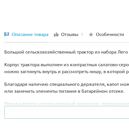
Описание товара
Отзывы
1
Особенности
Большой сельскохозяйственный трактор из набора Лего
Корпус трактора выполнен из контрастных салатово-сер
можно заглянуть внутрь и рассмотреть нишу, в которой
Благодаря наличию специального держателя, капот мож
или заменить элементы питания в батарейном отсеке.
Перед капотом устроен прочный погрузчик, предназнач
погрузчика можно увеличить, используя поворотные ры
Следует отметить, что крепления для противовеса и кра