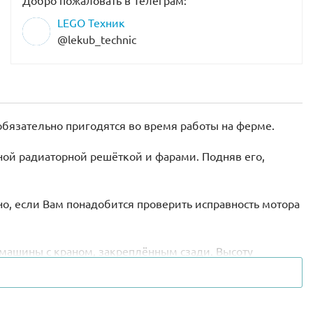
Добро пожаловать в Телеграм:
LEGO Техник
@lekub_technic
бязательно пригодятся во время работы на ферме.
чной радиаторной решёткой и фарами. Подняв его,
о, если Вам понадобится проверить исправность мотора
машины с краном, закреплённым сзади. Высоту
ать по обе стороны от трактора.