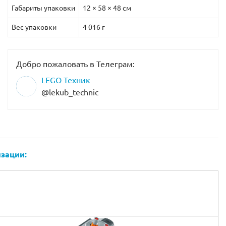
Габариты упаковки
12 × 58 × 48 см
Вес упаковки
4 016 г
Добро пожаловать в Телеграм:
LEGO Техник
@lekub_technic
лект:
зации: