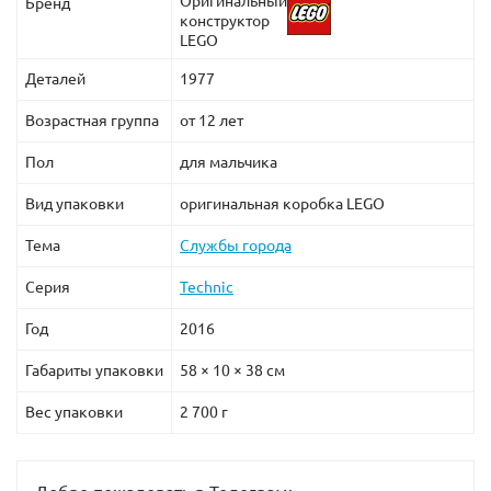
Оригинальный
Бренд
конструктор
LEGO
Деталей
1977
Возрастная группа
от 12 лет
Пол
для мальчика
Вид упаковки
оригинальная коробка LEGO
Тема
Службы города
Серия
Technic
Год
2016
Габариты упаковки
58 × 10 × 38 см
Вес упаковки
2 700 г