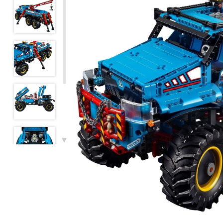
- цепкий открывающийся и закрывающийся захват
- погрузчик с противовесом, способный регулироваться 
- детализированная кабина, вращающаяся вокруг своей 
- выносные опоры, опускающиеся из-под крана и фикси
- панель управления с переключателями и схемой их р
- три вида управления колёсами
- открывающийся капот с фиксатором
- батарейный отсек и М-мотор, присутствующие в компл
В наб