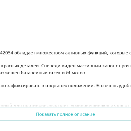
 42054 обладает множеством активных функций, которые о
о-красных деталей. Спереди виден массивный капот с про
 размешён батарейный отсек и М-мотор.
но зафиксировать в открытом положении. Это очень удобн
енный для противовесных плит, уравновешивающих капот 
чаги.
Показать полное описание
на идентичны, что позволяет менять их местам и использов