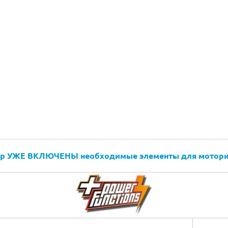
НО!
Для набора требуются батарейки, НЕ входящие в комп
ор УЖЕ ВКЛЮЧЕНЫ необходимые элементы для мотори
6 шт
типа АА
(пальчиковые) для батарейного отсека