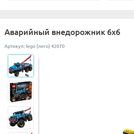
Все манипуляции выглядят очень реалистично, и на их 
Отдельного внимания заслуживает ходовая часть тракт
из колёс связано с трёхступенчатым переключателем, 
Аварийный внедорожник 6х6
Следуя указанной схеме и перемещая рычаг, можно сде
Артикул: lego (лего) 42070
синхронно. Это очень удобно, когда необходимо произв
Размер трактора Claas Xerion составляет
37х61х18 см.
При желании его можно переделать в трактор с плугом
Основные функции трактора
:
- кран со стрелой, способной подниматься, опускаться и
- рычаги управления движениями крана