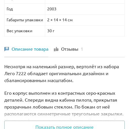
Год
2003
Габариты упаковки
2 × 14 × 14 см
Вес упаковки
30 г
Описание товара
Отзывы
1
Несмотря на маленький размер, вертолёт из набора
Лего 7222 обладает оригинальным дизайном и
сбалансированным масштабом.
Его корпус выполнен из контрастных серо-красных
деталей. Спереди видна кабина пилота, прикрытая
прозрачным лобовым стеклом. По бокам от неё
располагаются симметричные треугольные закрылки.
На крыше фюзеляжа закреплён четырёхлопастной
Показать полное описание
винт, а на хвосте поблёскивает сигнальный огонь.