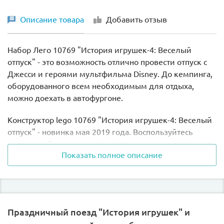
Описание товара
Добавить отзыв
Набор Лего 10769 "История игрушек-4: Веселый
отпуск" - это возможность отлично провести отпуск с
Джесси и героями мультфильма Disney. До кемпинга,
оборудованного всем необходимым для отдыха,
можно доехать в автофургоне.
Конструктор lego 10769 "История игрушек-4: Веселый
отпуск" - новинка мая 2019 года. Воспользуйтесь
уникальной возможностью погрузиться в интересную
Показать полное описание
и увлекательную игру с набором lego 10769 Веселый
отпуск из серии Toy Story 4.
Пришло время отпусков? Пакуйте рюкзаки с вещами и
отправляйтесь на природу в комфортабельном
Праздничный поезд "История игрушек" и
автомобиле вместе с персонажами конструктора Лего