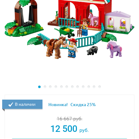
Экранотиран.
Аксессуары: портативное средство слежения, ноутбук.
Размеры элементов набора Лего 10759
“Эластика:Погоня на крыше” в собранном виде:
вертолет: 9х12х10 см;
площадка на крыше: 15х15х6 см;
эластицикл: 9х3х2 см.
Вы можете приобрести наборы lego 10760
“Подрывашкин грабит банк” и lego 10761 “Великий
побег из дома”, чтобы дополнить свою коллекцию и
В наличии
Новинка!
Скидка 25%
разыгрывать еще больше сцен из любимого
мультфильма “Суперсемейка 2”.
16 667
руб.
12 500
руб.