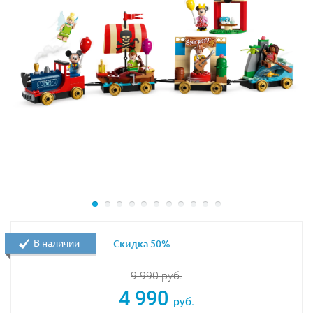
настоящим соревнованиям, развивая
воображение и заботливое отношение к
животным.
Отличный подарок для маленьких наездников и
наездниц. Заказывайте эту милую новинку в LEKUB и
создайте свою собственную конную историю в
формате LEGO!
В наличии
Скидка 50%
9 990
руб.
4 990
руб.