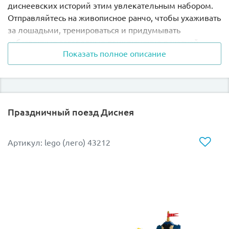
диснеевских историй этим увлекательным набором.
Отправляйтесь на живописное ранчо, чтобы ухаживать
за лошадьми, тренироваться и придумывать
собственные загородные приключения в уютной
Показать полное описание
атмосфере.
Главные фишки модели:
Конная ферма:
Соберите детализированное
Праздничный поезд Диснея​
здание ранчо с просторными стойлами,
тренировочным загоном и всеми необходимыми
аксессуарами для ухода за лошадьми.
Артикул: lego (лего) 43212
Любимые питомцы:
В комплект входят фигурки
грациозных лошадей (включая великолепного
Блейза) и персонажей, готовых к веселым
конным прогулкам.
Игровые возможности:
Набор позволяет
разыгрывать множество сюжетов: от кормления
и расчесывания гривы до подготовки к