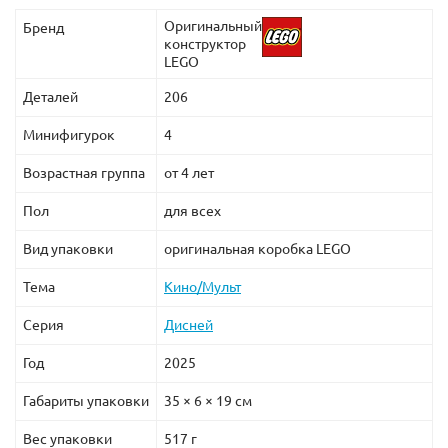
шампуре.
Оригинальный
Бренд
конструктор
Размеры основных конструкций набора в собранном
LEGO
виде:
Деталей
206
автофургон RV - 14х7х10 см;
Минифигурок
4
стена здания парковки - 16х9х7 см;
Возрастная группа
от 4 лет
знак парковки - 13х3х13 см.
Пол
для всех
Конструктор Лего 10769 с героями из мультфильма
«История игрушек 4» подарит приятные впечатления
Вид упаковки
оригинальная коробка LEGO
от процесса сборки и увлекательной игры.
Тема
Кино/Мульт
Серия
Дисней
Год
2025
Габариты упаковки
35 × 6 × 19 см
Вес упаковки
517 г