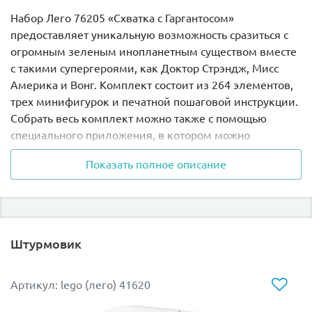
Набор
Лего 76205
«Схватка с Гаргантосом»
предоставляет уникальную возможность сразиться с
огромным зеленым инопланетным существом вместе
с такими супергероями, как Доктор Стрэндж, Мисс
Америка и Вонг. Комплект состоит из 264 элементов,
трех минифигурок и печатной пошаговой инструкции.
Собрать весь комплект можно также с помощью
специального приложения, в котором можно
увеличивать и проворачивать все собранные
Показать полное описание
элементы. В собранном виде высота одноглазого
чудовища достигает 12 см, ширина составляет 31 см,
длина – 26 см.
Морское чудовище Гаргантос из Lego 76205 является
Штурмовик
одним из героев комиксов Марвел, а также это
зловещий враг Доктора Стрэнджа. Всего у чудовища
12 основных щупальцев, 4 из которых служат опорой.
Артикул: lego (лего) 41620
Чуть ниже головы расположены еще 4 маленьких