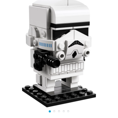
щупальца, выполняющие роль рта. Основные
щупальца Гаргантоса крепятся на шарнирах, поэтому
могут вращаться и двигаться, имитируя живое
движение. Главной частью инопланетянина, которое
привлекает внимание, является огромный желтый
глаз. Несмотря на то, что глаз всего один, он успевает
следить за всеми героями одновременно, поэтому
сразить чудовище не так и просто.
Для сражения с необычным существом в наборе Лего
Марвел 76205 предусмотрено сразу три супергероя.
Могущественный чародей Доктор Стрэндж одет в
свою обычную одежду с резиновой красной накидкой,
помощник доктора — Вонг, одет в фиолетово-красный
костюм с золотым орнаментом, Мисс Америка одета в
синюю рубашку со звездой на спине. Все
минифигурки максимально детализированы и
полностью соответствуют своим прототипам из
комиксов. Благодаря такому количеству героев, в