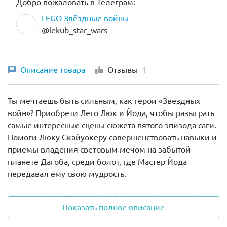
Добро пожаловать в Телеграм:
LEGO Звёздные войны
@lekub_star_wars
Описание товара
Отзывы
1
Ты мечтаешь быть сильным, как герои «Звездных
войн»? Приобрети Лего Люк и Йода, чтобы разыграть
самые интересные сцены сюжета пятого эпизода саги.
Помоги Люку Скайуокеру совершенствовать навыки и
приемы владения световым мечом на забытой
планете Дагоба, среди болот, где Мастер Йода
передавал ему свою мудрость.
Закажи Лего 41627 и попробуй провести урок для
Показать полное описание
Люка. Выступи в роли учителя-джедая и продумай,
какие нагрузки и сколько времени нужно, чтобы