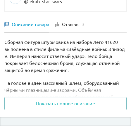
@lekub_star_wars
Описание товара
Отзывы
3
Сборная фигура штурмовика из набора Лего 41620
выполнена в стиле фильма «Звёздные войны: Эпизод
V. Империя наносит ответный удар». Тело бойца
покрывает белоснежная броня, служащая отличной
защитой во время сражения.
На голове виден массивный шлем, оборудованный
чёрными глазницами-визорами. Объёмная
коммуникационная система снабжена усиленной
Показать полное описание
вентиляцией, помогающей адоптироваться к любым
условиям планеты.
Дополнительными элементами фигуры является
специальный пояс, регулирующий функции брони, и