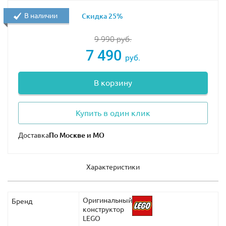
набор Лего Доктор Стрэндж 76205 будет интересно
В наличии
Скидка 25%
играть большой компанией, где каждый сможет
выбрать своего супергероя.
9 990
руб.
Увлекательный Лего 76205 купить можно как для
7 490
руб.
девочек, так и для мальчиков разного возраста,
особенно интересен будет данный набор для всех
В корзину
фанатов комиксов Марвел. На сайте нашего интернет-
магазина вы сможете найти Lego Marvel 76205, а также
другие комплекты данной серии по самым выгодным
Купить в один клик
ценам.
Доставка
Характеристики
Оригинальный
Бренд
конструктор
LEGO