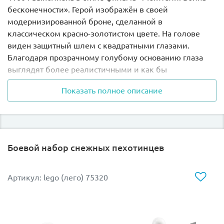
бесконечности». Герой изображён в своей
модернизированной броне, сделанной в
классическом красно-золотистом цвете. На голове
виден защитный шлем с квадратными глазами.
Благодаря прозрачному голубому основанию глаза
выглядят более реалистичными и как бы
подсвечиваются изнутри.
Показать полное описание
Нагрудный щиток имеет обновлённую форму,
прекрасно сочетающуюся с репульсорами и
реакторным индикатором. На спине брони
закреплены своеобразные закрылки, способные
Боевой набор снежных пехотинцев
значительно улучшить маневренность во время
полёта.
Артикул: lego (лего) 75320
Высота сборной фигуры составляет
7 см
.
В комплект входит демонстрационная панель,
размером
4х4х1 см
.