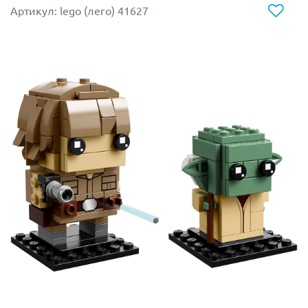
зафиксирована прозрачная зеленоватая капсула,
Артикул: lego (лего) 41627
способная раскрываться или захлопываться, скрывая
внутри минифигурку.
- сборную фигурку Крипто
- 2 минифигурки: Супермен и Лобо
- 10 зеленоватых элементов различной формы, с
помощью которых можно продемонстрировать
суперспособности персонажей или активировать их
транспортные средства
- красный Накопитель энергии
При желании тюрьму для Супермена можно
объединить с механическим роботом Лекса Лютора
из набора
Лего 76097
.