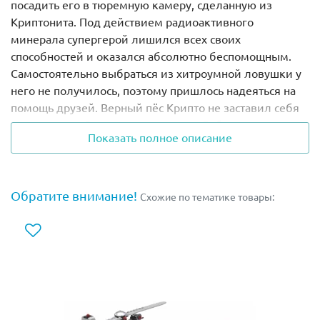
посадить его в тюремную камеру, сделанную из
Криптонита. Под действием радиоактивного
минерала супергерой лишился всех своих
способностей и оказался абсолютно беспомощным.
Самостоятельно выбраться из хитроумной ловушки у
него не получилось, поэтому пришлось надеяться на
помощь друзей. Верный пёс Крипто не заставил себя
долго ждать. Он взял след злодея Лобо, отыскал его
Показать полное описание
тайное логово и помог Супермену освободиться.
Из деталей набора Лего 76096 Вы сможете собрать
Космический мотоцикл Лобо. Его корпус выполнен в
Обратите внимание!
Схожие по тематике товары:
серо-чёрном цвете. Спереди видны две штанги,
прикрытые защитной пластиной. Они выполняют
функцию рулевой стойки, оканчивающейся
стилизованным черепом монстра. Центральную часть
конструкции занимает место пилота. Оно снабжено
штурвалом и спаренной пушкой, стреляющей без
промаха. По бокам закреплены позолоченные