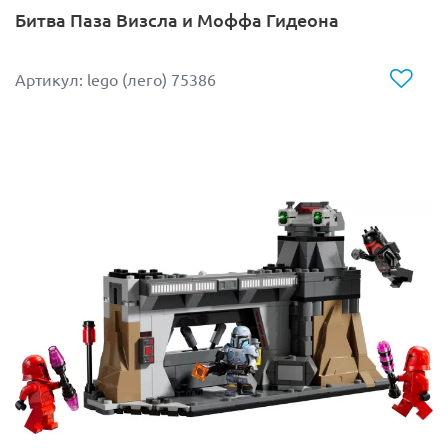
Битва Паза Визсла и Моффа Гидеона
бластер, стреляющий без промаха.
Высота сборной фигуры составляет
7 см
.
Артикул: lego (лего) 75386
В комплект входит демонстрационная панель (
4х4х1
см
).