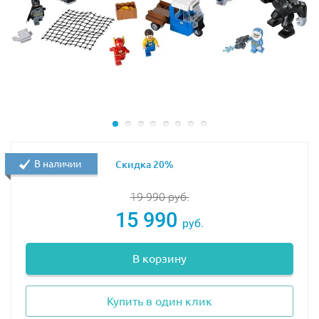
на который, можно выбить часть стены и выбраться на
свободу. Но следует соблюдать осторожность, так как
лестница защищена ловушкой, обрушивающей на
голову беглеца острую секиру, закреплённую на
колонне.
Размер убежища Ра’с аль Гула –
10х20х12 см
.
В набор входят 4 минифигурки с оружием: Бэтмен,
Робин, Ра’с аль Гул и его дочь Талия аль Гул.
В наличии
Скидка 20%
19 990
руб.
15 990
руб.
В корзину
Купить в один клик