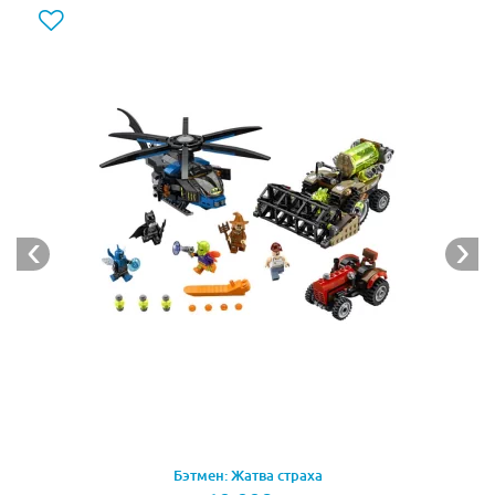
летучей мыши. На нём установлены две пушки, чьи
жёлтые снаряды бьют точно в цель.
Центральную часть багги занимает кабина,
окружённая защитными балками и навесными
противотуманными фарами. Подняв балки, можно
рассмотреть эргономичное кресло водителя и
рулевое управление. Задняя часть пустынного
вездехода напоминает небольшой грузовой отсек. В
нём предусмотрены крепления для бэтаранга и меча,
которые обязательно пригодятся в сражении со
злодеями.
Главной особенностью багги является его надёжная
крепкая подвеска. Она базируется на четырёх колёсах
с рифлёными шинами, позволяющими прекрасно
маневрировать даже в самых непроходимых местах.
Размер пустынного багги в собранном виде
Бэтмен: Жатва страха