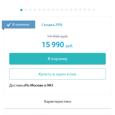
За время своего заключения злодеи придумали план
побега и даже зарисовали его на стене. При помощи
унитаза нужно пробить каменную кладку, а затем,
вооружившись ломом, проделать лазейку на свободу.
В наличии
Скидка 20%
По дороге ещё можно заглянуть в тайник, в котором
19 990
руб.
спрятана карта сокровищ и золотое оружие.
15 990
руб.
Размер тюрьмы в собранном виде составляет
15х23х9
см
.
В корзину
Благодаря особым соединительным элементам
тюрьма может принимать линейную или П-образную
Купить в один клик
форму.
Доставка
В наборе присутствуют 5 минифигурок с оружием и
аксессуарами: Зейн, Кай, Капитан Сото, Гигантский
каменный воин и охранник.
Характеристики