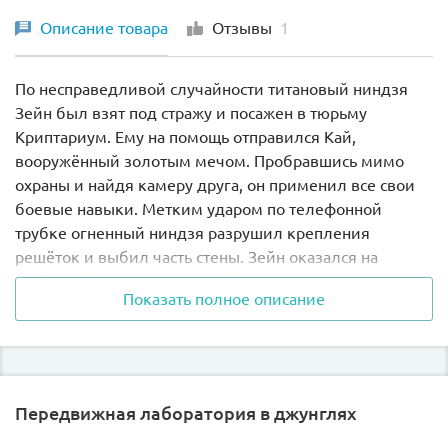
Описание товара
Отзывы
1
По несправедливой случайности титановый ниндзя
Зейн был взят под стражу и посажен в тюрьму
Криптариум. Ему на помощь отправился Кай,
вооружённый золотым мечом. Пробравшись мимо
охраны и найдя камеру друга, он применил все свои
боевые навыки. Метким ударом по телефонной
трубке огненный ниндзя разрушил крепления
решёток и выбил часть стены. Зейн оказался на
свободе. Но праздновать победу оказалось слишком
Показать полное описание
рано. Коварному Капитану Сото и Гигантскому
каменному воину тоже посчастливилось удрать из
своих камер. Теперь они осматривают все закоулки
Криптариума в поисках тайника, в котором хранится
карта сокровищ и золотой сюрикен.
Передвижная лаборатория в джунглях
Из деталей набора Лего 70591 Вы сможете построить