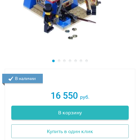
Задняя часть грузовика представляет собой
вместительный прямоугольный отсек,
трансформированный в исследовательскую
лабораторию. Спереди он прикрыт прочной стеной с
голубоватым окошком. Благодаря поворотным
креплениям стену можно отодвинуть в сторону и
открыть доступ ко всем частям интерьера. Если этого
окажется недостаточно, то можно приподнять
центральную часть крыши, предварительно сняв с неё
красную лодку.
В наличии
Лаборатория разделена на три зоны. Слева находится
большой дисплей, на котором изображён рельеф
16 550
руб.
местности и возможное местоположение
заброшенного храма. Рядом с дисплеем поставлен
В корзину
компьютер с плоским монитором. Справа устроено
рабочее место со специальным оборудованием,
позволяющим проводить углеродный анализ
Купить в один клик
найдённых артефактов.