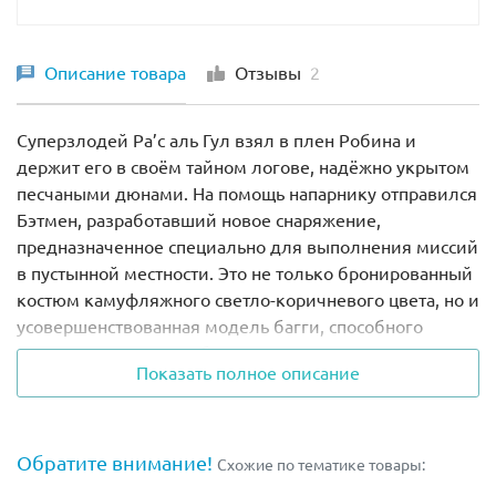
Описание товара
Отзывы
2
Суперзлодей Ра’с аль Гул взял в плен Робина и
держит его в своём тайном логове, надёжно укрытом
песчаными дюнами. На помощь напарнику отправился
Бэтмен, разработавший новое снаряжение,
предназначенное специально для выполнения миссий
в пустынной местности. Это не только бронированный
костюм камуфляжного светло-коричневого цвета, но и
усовершенствованная модель багги, способного
мчаться по песчаным барханам.
Показать полное описание
Корпус обновлённого транспортного средства
выполнен в классическом чёрном цвете с
добавлением бежевых элементов. Спереди виден
Обратите внимание!
Схожие по тематике товары:
массивный капот, украшенный эмблемой в виде