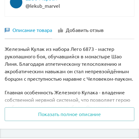
@lekub_marvel
Описание товара
Добавить отзыв
Железный Кулак из набора Лего 6873 - мастер
рукопашного боя, обучавшийся в монастыре Шао
Линя. Благодаря атлетическому телосложению и
акробатическим навыкам он стал непревзойдённым
борцом с преступностью наравне с Человеком-пауком.
Главная особенность Железного Кулака - владение
собственной нервной системой, что позволяет герою
не бояться и не чувствовать боли. Он может
Показать полное описание
переводить и концентрировать энергию тела в любое
место, например в кулак, а затем "выстреливать" ею.
Такие уникальные способности не остались