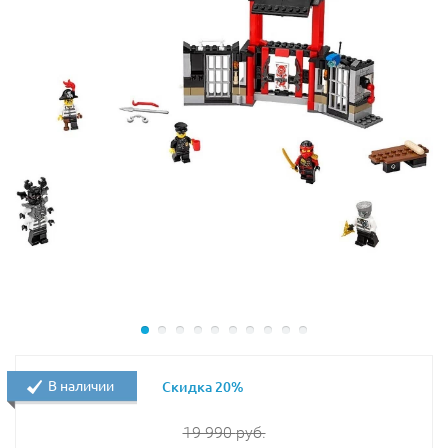
реалистично двигаться и не терять равновесия во
время боя.
Также для атаки с воздуха супергероям понадобился
невидимый самолёт Чудо-Женщины, оборудованный
мощным двигателем, открывающейся полукруглой
кабиной и двумя ракетницами.
В наборе Лего 76026 Вы найдёте большую фигурку
Гориллы Гродда и 5 минифигурок с оружием и
аксессуарами: Флэш, Чудо-Женщина, Бэтмен, Капитан
Холод и водитель грузовика.
В наличии
Скидка 20%
19 990
руб.