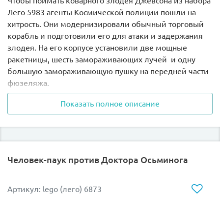
Чтобы поймать коварного злодея Джевсона из набора
Лего 5983 агенты Космической полиции пошли на
хитрость. Они модернизировали обычный торговый
корабль и подготовили его для атаки и задержания
злодея. На его корпусе установили две мощные
ракетницы, шесть замораживающих лучей и одну
большую замораживающую пушку на передней части
фюзеляжа.
Показать полное описание
Четыре мощные турбины помогают разогнаться до
сверхзвуковых скоростей, а обтекаемая форма
закрылок способствует уменьшению сопротивления
ветра.
Человек-паук против Доктора Осьминога
Кабина пилота представляет собой прозрачную
капсулу. В ней помещается только один агент,
который управляет не только всеми системами
Артикул: lego (лего) 6873
корабля, но и его трансформацией.
Превращение транспортного судна в боевой