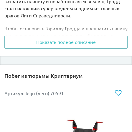
захватить планету и поработить всех землян, Гродд
стал настоящим суперзлодеем и одним из главных
врагов Лиги Справедливости.
Чтобы остановить Гориллу Гродда и прекратить панику
и разрушения в городе, супергерои объединили
Показать полное описание
усилия. Бэтмен воспользовался своим новым, серо-
чёрным, боевым шагоходом. В верхней части его
корпуса располагается кабина водителя с рычагами
управления. Сзади установлены большие чёрные
крылья летучей мыши.
Побег из тюрьмы Криптариум
Левый манипулятор напоминает человеческую руку.
Его можно поднимать, опускать и использовать для
Артикул: lego (лего) 70591
удара по противнику. Правый манипулятор
трансформирован в мощное многозарядное орудие.
Опорная часть шагохода представлена двумя ногами с
закреплёнными на них турбинами. Благодаря
шарнирным соединениям ноги-опоры могут