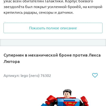
ужас всем обитателям Галактики. Корпус боевого
звездолёта был покрыт усиленной бронёй, на которой
крепились радары, сенсоры и датчики.
Площадь ангаров и грузовых отсеков позволяла
Показать полное описание
перевозить огромные количества боевой техники и
дроидов, а также другие космические корабли и
истребители. Главный мостик и панели управления
располагались в защищённой башне в хвостовой части
корабля. По бокам от неё были установлены тяжёлые
Супермен в механической броне против Лекса
турболазеры, являющиеся базовым орудием
Лютора
разрушителя.
Из деталей набора Лего 75033 Вы сможете собрать
Артикул: lego (лего) 76302
уменьшенную копию звёздного разрушителя и
обновлённую минифигурку имперского пилота.