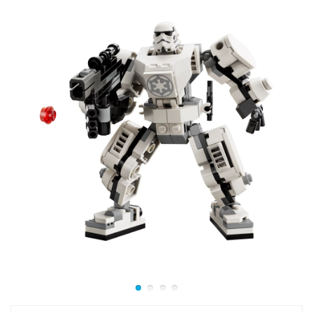
игру еще более захватывающей
Устройте эпические битвы с Бэтменом и
конструктором LEGO 76270!
Размер модели в собранном виде в высоту составляет
12 см.