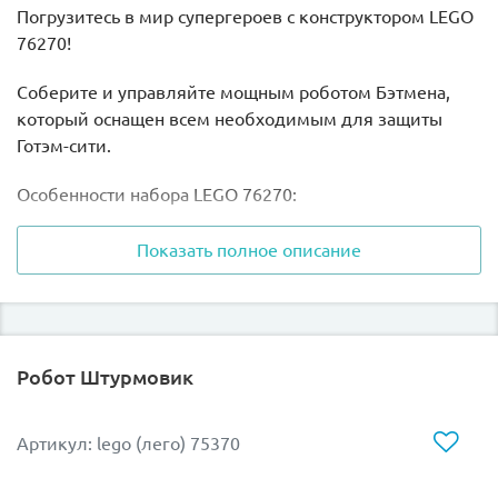
Погрузитесь в мир супергероев с конструктором LEGO
76270!
Соберите и управляйте мощным роботом Бэтмена,
который оснащен всем необходимым для защиты
Готэм-сити.
Особенности набора LEGO 76270:
- Минифигурка Бэтмена в тканевой накидке, которая
Показать полное описание
добавляет реализма и динамики
- Робот с подвижными руками и ногами,
позволяющими создавать различные боевые позы
Робот Штурмовик
- Вооружение робота включает в себя сборный
Бэтаранг и шипомет на плече для захватывающих
Артикул: lego (лего) 75370
приключений
- Реактивный ранец на спине робота, который делает