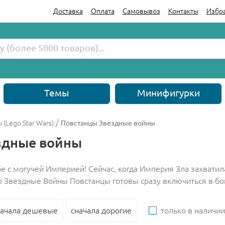
Доставка
Оплата
Самовывоз
Контакты
Избр
Темы
Минифигурки
/
(Lego Star Wars)
Повстанцы Звездные войны
здные войны
е с могучей Империей! Сейчас, когда Империя Зла захватил
 Звездные Войны Повстанцы готовы сразу включиться в бой 
начала дешевые
сначала дорогие
только в наличии