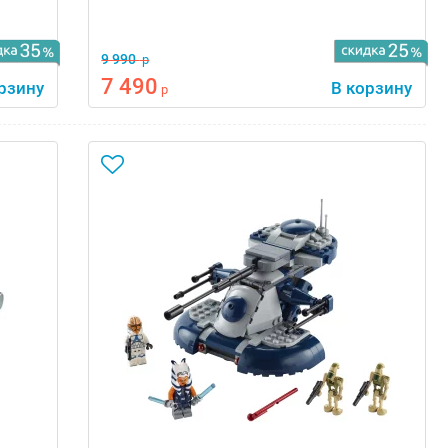
9 990
р
7 490
рзину
В корзину
р