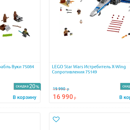
рабль Вуки 75084
LEGO Star Wars Истребитель X-Wing
Сопротивления 75149
19 990
р
16 990
В корзину
В ко
р