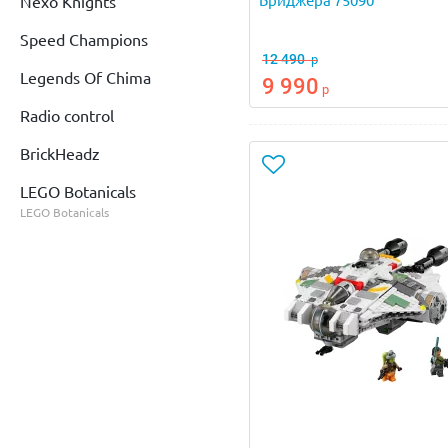
Бриджера 75090
Nexo Knights
Speed Champions
12 490
р
Legends Of Chima
9 990
р
Radio control
BrickHeadz
LEGO Botanicals
LEGO Botanicals