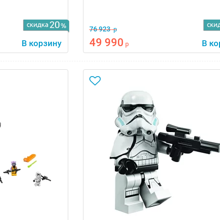
76 923
р
49 990
В корзину
В ко
р