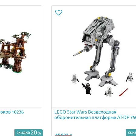
воков 10236
LEGO Star Wars Вездеходная
оборонительная платформа AT-DP 75
45 882
р