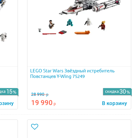
LEGO Star Wars Звёздный истребитель
Повстанцев Y-Wing 75249
28 990
р
19 990
рзину
В корзину
р