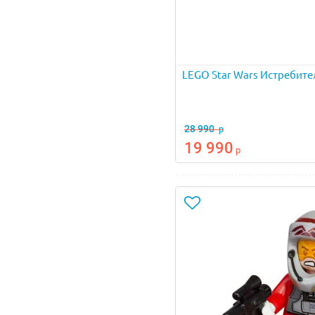
LEGO Star Wars Истребите
28 990
р
19 990
р