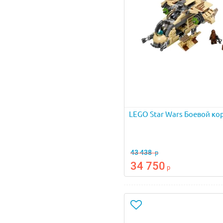
LEGO Star Wars Боевой ко
43 438
р
34 750
р