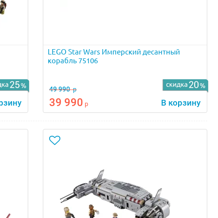
LEGO Star Wars Имперский десантный
корабль 75106
49 990
р
39 990
рзину
В корзину
р