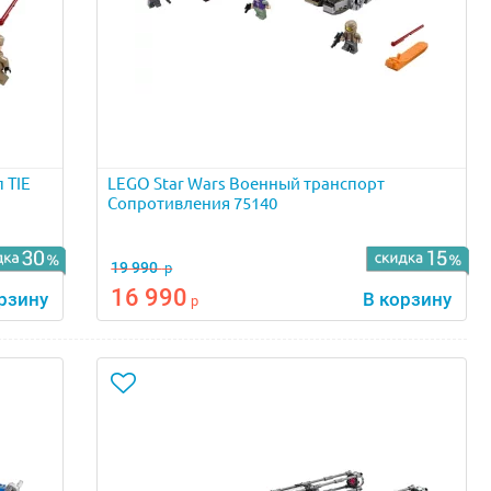
 TIE
LEGO Star Wars Военный транспорт
Сопротивления 75140
19 990
р
16 990
рзину
В корзину
р