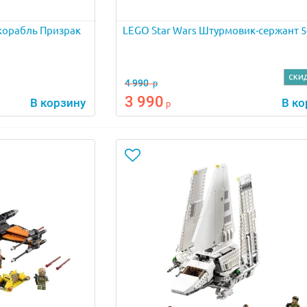
корабль Призрак
LEGO Star Wars Штурмовик-сержант 5
4 990
р
3 990
В корзину
В ко
р