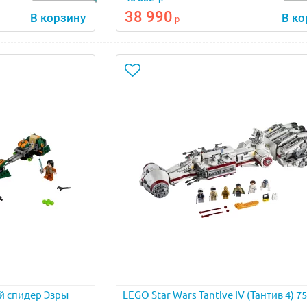
38 990
В корзину
В ко
р
й спидер Эзры
LEGO Star Wars Tantive IV (Тантив 4) 7