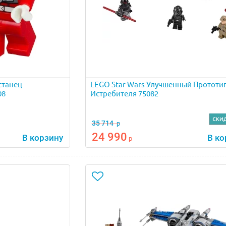
станец
LEGO Star Wars Улучшенный Прототип
08
Истребителя 75082
35 714
р
24 990
В корзину
В ко
р