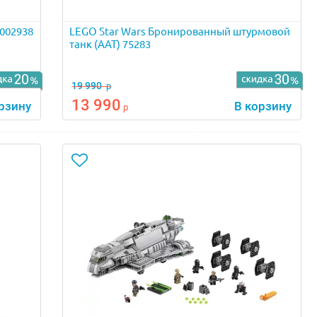
002938
LEGO Star Wars Бронированный штурмовой
танк (AAT) 75283
19 990
р
13 990
рзину
В корзину
р