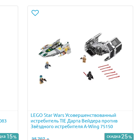
LEGO Star Wars Усовершенствованный
083
истребитель TIE Дарта Вейдера против
Звёздного истребителя A-Wing 75150
35 707
р