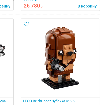
26 780
рзину
В корзину
р
5244
LEGO BrickHeadz Чубакка 41609