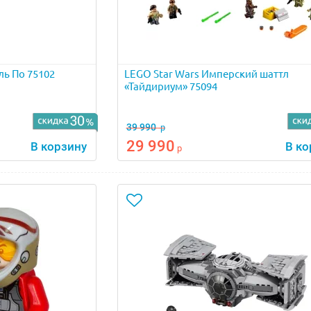
ль По 75102
LEGO Star Wars Имперский шаттл
«Тайдириум» 75094
39 990
р
29 990
В корзину
В ко
р