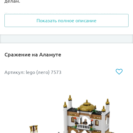
делам.
Как только она дошла до середины моста, злодеи
Показать полное описание
активировали бомбы, заложенные в его опоры.
Перекрытия не выдержали и обвалились. Тётя Мэй
попала в огненную западню, из которой ей самой
никогда не выбраться. На помощь доброй женщине
поспешили супергерои.
Сражение на Аламуте
Им предстояла нелёгкая задача, так как кроме тёти
Питера Паркера на мосту осталась машина такси,
Артикул: lego (лего) 7573
рискующая свалиться в воду, а также множество
ловушек, устроенных Скорпионом и Крэйвеном-
охотником.
Из деталей набора Лего 76057 Вы сможете построить
часть моста, ставшего полем битвы между злодеями и
воинами паутины. Вся конструкция выполнена из
элементов серых оттенков.