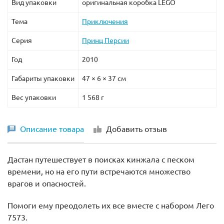
Вид упаковки
оригинальная коробка LEGO
Машина пробивает заграждение и срывается вниз. На
Тема
Приключения
помощь спешит Человек-паук. Он создаёт прочную
Серия
Принц Персии
сеть из своей паутины и предотвращает падение. А вот
полицейскому квадроциклу повезло меньше. Он
Год
2010
попал в лапы к злодеям, которые решили на нём
Габариты упаковки
47 × 6 × 37 см
покататься. Забыв об осторожности, Скорпион не
заметил, как вместе с частью квадроцикла
Вес упаковки
1 568 г
провалился внутрь второй опоры моста,
переоборудованной Человеком-пауком в надёжную
тюрьму.
Описание товара
Добавить отзыв
Правый край моста также задействован в битве.
Дастан путешествует в поисках кинжала с песком
Дорожные знаки ломаются и создают отличные опоры
времени, но на его пути встречаются множество
для героев, а свисающая в пропасть часть асфальта
врагов и опасностей.
может послужить надёжным трамплином для
Зелёного гоблина.
Помоги ему преодолеть их все вместе с набором Лего
7573.
Размер моста в собранном виде составляет
33х13х44