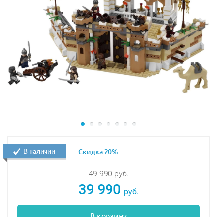
Слева находится башня, на вершине которой
развивается флаг с изображением Зелёного гоблина.
Чуть ниже виден чёрный выступ, служащий отличным
наблюдательным пунктом. Человек-паук может им
воспользоваться во время сражения, а также,
активировав тайный пусковой рычаг, совершить
головокружительный прыжок вниз на своей паутине.
В основании моста героя ожидает сюрприз! В опорной
балке, прикрытой металлической решёткой и
лестницей, устроено логово Крэйвена-охотника, в
котором есть не только стойка для оружия и
контейнер с украденными бриллиантами, но и
В наличии
Скидка 20%
система слежения, показывающая местоположение
супергероев.
49 990
руб.
39 990
Если вернуться наверх и продолжить осмотр моста, то
руб.
следует обратить внимание на боковые стены башни.
В них встроены поднимающиеся и опускающиеся
В корзину