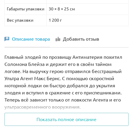
Габариты упаковки
30 × 8 × 25 см
Вес упаковки
1 200 г
Описание товара
Добавить отзыв
Главный злодей по прозвищу Антиматерия похитил
Соломона Блейза и держит его в своём тайном
логове. На выручку герою отправился бесстрашный
Ультра Агент Макс Бернс. С помощью скоростной
моторной лодки он быстро добрался до укрытия
злодея и вступил в сражение с его приспешниками.
Теперь всё зависит только от ловкости Агента и его
ультрасовременного вооружения.
Показать полное описание
Из деталей набора Лего 70172 Вы сможете построить
тайное убежище злодеев, представляющее собой