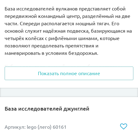
База исследователей вулканов представляет собой
передвижной командный центр, разделённый на две
части. Спереди располагается мощный тягач. Его
основой служит надёжная подвеска, базирующаяся на
четырёх колёсах с рифлёными шинами, которые
позволяют преодолевать препятствия и
маневрировать в условиях бездорожья.
Кабина водителя, окружённая голубым ветровым
Показать полное описание
стеклом, снабжена открывающимися дверями и
дополнительными защитными балками,
повышающими безопасность. На крыше
сосредоточена система освещения, состоящая из
противотуманных прожекторов и сигнальных огней.
База исследователей джунглей
Массивный капот, украшенный эмблемой, оборудован
реалистичными деталями, такими как радиаторная
Артикул: lego (лего) 60161
решётка, прозрачные фары, усиленный бампер и