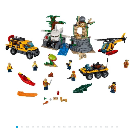
автомобильный номер. За кабиной видны
вертикальные выхлопные трубы и площадка, на
которой закреплён подвижный манипулятор. С его
помощью можно выполнять множество работ по обе
стороны тягача.
Задняя часть базы выполнена в виде прямоугольного
фургона с прозрачными окнами и поднимающимися
стенками. Снаружи предусмотрены крепления для
спутниковой антенны, лома, отбойного молотка и
кислородных баллонов, подающих чистый воздух во
внутренние помещения.
Интерьер разделён на две рабочие зоны со
столешницами и многофункциональным
исследовательским оборудованием, с помощью
которого можно определить, когда и с какой силой
произойдёт извержение вулкана, а также
проанализировать состав найденных полезных