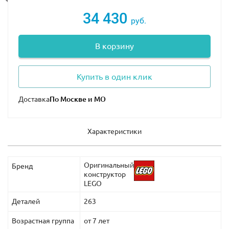
В наборе Вы найдёте минифигурку Бэтмена с двумя
34 430
руб.
выражениями лица – спокойным и разъяренным.
На Лего 76112 цена в магазинах Москвы сильно
В корзину
разнится. Стоимость товаров на нашем сайте
формируется с учетом рекомендаций компании-
Купить в один клик
производителя.
Доставка
Характеристики
Оригинальный
Бренд
конструктор
LEGO
Деталей
263
Возрастная группа
от 7 лет