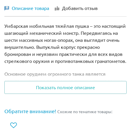
Описание товара
Добавить отзыв
Умбарская мобильная тяжёлая пушка – это настоящий
шагающий механический монстр. Передвигаясь на
шести массивных ногах-опорах, она выглядит очень
внушительно. Выпуклый корпус прекрасно
бронирован и неуязвим практически для всех видов
стрелкового оружия и противотанковых гранатометов.
Основное орудием огромного танка является
электромагнитная плазменная пушка, установленная
Показать полное описание
на крыше. Она способна принимать различные
положения и быстро переключаться между
объектами. За пультом управления есть место только
для одного пилота, который сидит в центральной
Обратите внимание!
Схожие по тематике товары:
секции машины и защищен силовым полем. Из
кабины открывается прекрасный обзор, благодаря
большому непробиваемому стеклу. Три больших