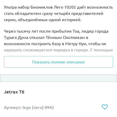
Ультра набор Биониклов Лего 10202 даёт возможность
стать обладателем сразу четырёх представителей
серии, объединённых одной историей.
Через тысячу лет после прибытия Тоа, лидер города
Турага Дума отказал Тёмным Охотникам в
возможности построить базу в Метру Нуи, чтобы не
нарушать сложившегося порядка в городе. С помощью
могучего ястреба Рахи Нивока он смог разузнать о
Показать полное описание
коварных планах завоевателей и предложил им
добровольно покинуть город. В отместку Охотники
напали на город, и сотням Тоа пришлось встать на его
оборону.
Jetrax T6
Война бушевала в течение нескольких месяцев, и обе
стороны понесли тяжёлые потери. Сам Дума укрылся
в Колизее и оставался под охраной. Поражение Тоа
Артикул: lego (лего) 8942
было близко. Стремясь спасти свою собственную