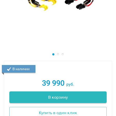
которой вылетают мощные снаряды. Ноги и руки
укреплены подвижными щитами. Сзади установлены
специальные крепления, позволяющие соединится с
внедорожником и создать несокрушимое боевое
транспортное средство.
Всего в набор входят 576 деталей, включая 5
детализированных минифигурок: Ллойд, Коул, Джей,
Оверлорд и ниндройд.
Собрав все элементы набора Lego 71699, можно
устроить настоящие гонки с препятствиями и боевыми
В наличии
сражениями. Присоединив легким движением робота
к внедорожнику, вашему транспорту не будет равных
39 990
руб.
по скорости и огневой силе. Все возможности
трансформации помогут с легкостью победить злодея
В корзину
Оверлорда. Набор Лего Ниндзяго 71699 идеально
подойдет для игры как в компании друзей, так и
одному.
Купить в один клик