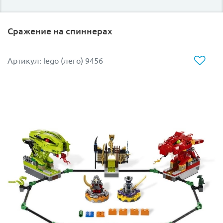
штурмового батальона и два солдата с тёмной
планеты Умбара.
Сражение на спиннерах
Артикул: lego (лего) 9456