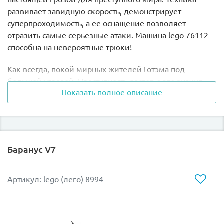
развивает завидную скорость, демонстрирует
суперпроходимость, а ее оснащение позволяет
отразить самые серьезные атаки. Машина lego 76112
способна на невероятные трюки!
Как всегда, покой мирных жителей Готэма под
большой угрозой. Преступность растет, а это значит,
Показать полное описание
Бэтмену не до сна. Оказаться на предполагаемом
месте преступления раньше, чем произойдет
злодеяние, Темному Рыцарю помогает новый
Бэтмобиль. Этот вездеход Лего 76112 купить захотят
поклонники супергероев и любители
Баранус V7
моторизированной техники.
Особенность полноприводного автомобиля – это 2
Артикул: lego (лего) 8994
мощных двигателя, которые подключаются к
Bluetoоth-блоку. Управление предусмотрено
посредством смартфона или планшета. Скачай LEGO®
Powered Up на свой гаджет и испробуй функционал