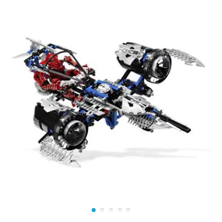
шкуру, Нидики заключил сделку с одним из
Охотников и согласился заманить Тоа в ловушку. Тем
не менее, о предательстве Нидики стало известно, и
жители Метру Нуи подготовили своей план
контратаки. Менее чем через час Нидики и генерал
Тоа Ликан повели свои отряды в каньон Бесконечный
Шёпот, где Тёмные Охотники устроили засаду.
Первая часть Тоа, под предводительством Нидики,
оказалась в окружении врагов. Но вскоре подоспело
подкрепление из двухсот Тоа и Тёмным Охотникам
пришлось спасаться бегством. Вместе с Нидики они
были изгнаны за пределы Метру Нуи. После
позорного бегства Нидики присоединился к Тёмным
Охотникам в качестве инструктора по боевым
искусствам, но душа его требовала сражений. Он
попросил лидера Охотников об участии в какой-
нибудь миссии. Но в награду получил тупого и грубого
напарника по имени Крекка.