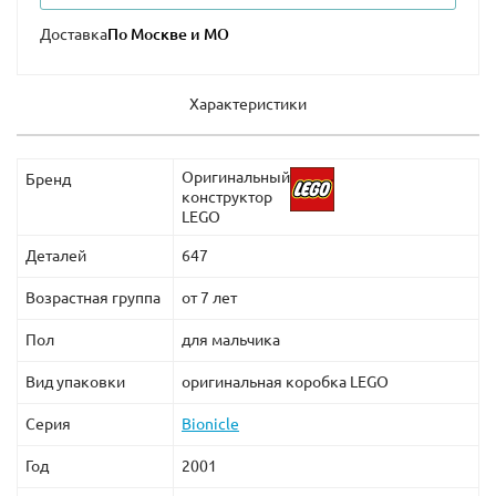
Новинку Лего 71699 купить можно на нашем сайте, где
Доставка
вас приятно удивят не только лояльные цены, но и
высокий уровень обслуживания.
Характеристики
Оригинальный
Бренд
конструктор
LEGO
Деталей
647
Возрастная группа
от 7 лет
Пол
для мальчика
Вид упаковки
оригинальная коробка LEGO
Серия
Bionicle
Год
2001