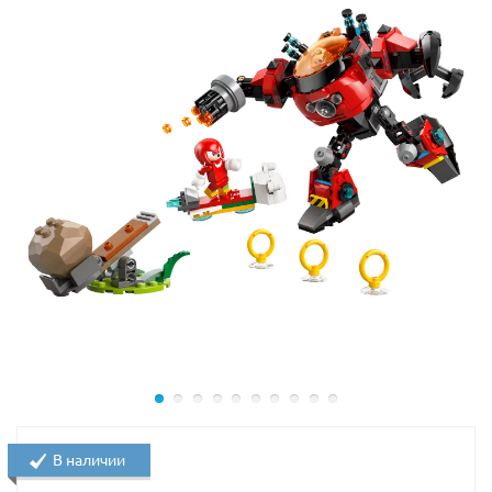
Как и в любимой игре Майнкрафт, ты можешь строить
и перестраивать модель не только по предложенной
инструкции, но и придумать собственную
конфигурацию.
В набор Лего 21185 входят 3 минифигурки:
путешественник (странник), 2 пиглина; а также 2
сборных моба: лавовый куб и лавомерка (страйдер).
Размеры локации из Lego 21185 в собранном виде:
9х19х18 см.
В наличии