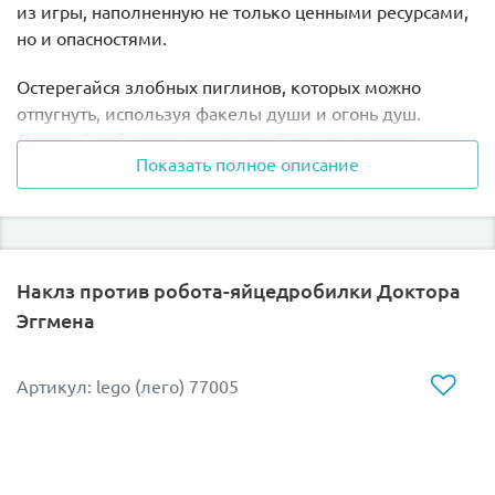
из игры, наполненную не только ценными ресурсами,
но и опасностями.
Остерегайся злобных пиглинов, которых можно
отпугнуть, используя факелы души и огонь душ.
Лавовый куб несет не меньше бед, чем пиглины.
Показать полное описание
Надевай доспехи, не расставайся со своим
незеритовым мечом и будь все время начеку.
Добудь ценное золото, при приближении врагов ты
можешь взорвать стену, нажав на специальный рычаг.
Наклз против робота-яйцедробилки Доктора
Отыщи под сундуком с незеритом блок
Эггмена
позолоченного чернокамня. Адский нарост тоже
сможет тебе пригодиться в дальнейшей игре для
приготовления зелий. Собирай ценные артефакты и
Артикул: lego (лего) 77005
ресурсы, чтобы в потом использовать их, например,
для украшения своего жилища в мире Minecraft,
воспроизведенном в кубиках Lego.