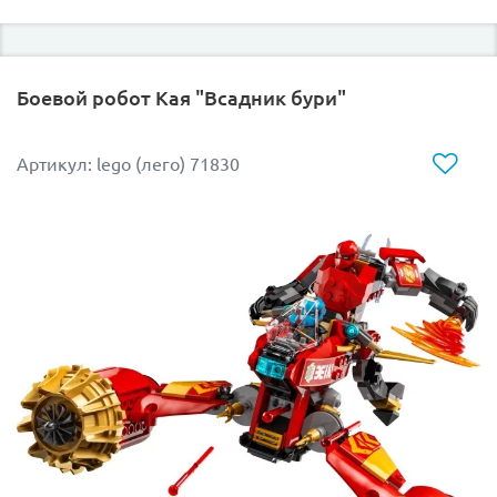
набора продуман до мелочей, чтобы вы могли
погрузиться в игру и насладиться каждым моментом
строительства и сражений.
Боевой робот Кая "Всадник бури"
Не упустите шанс создать свой уникальный мир
Minecraft с конструктором LEGO 21255!
Артикул: lego (лего) 71830
Размер модели в собранном виде составляет
11х22х14 см.