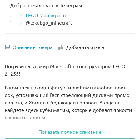
Добро пожаловать в Телеграм:
LEGO Майнкрафт
@lekubgo_minecraft
Описание товара
Добавить отзыв
Погрузитесь в мир Minecraft с конструктором LEGO
21255!
В комплект входят фигурки любимых мобов: воин-
орк, устрашающий Гаст, стреляющий дисками прямо
изо рта, и Хоглин с бодающей головой. А ещё вы
найдёте здесь кубы магмы, которые добавят яркости
вашим баталиям.
Стройте грибные деревья Багрового леса и скалистые
Показать полное описание
ландшафты Базальтовых дельт. Каждый элемент этого