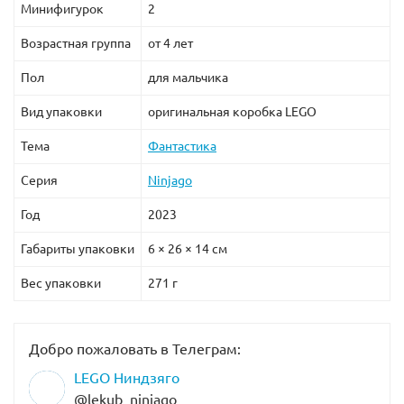
Минифигурок
2
Возрастная группа
от 4 лет
Пол
для мальчика
Вид упаковки
оригинальная коробка LEGO
Тема
Фантастика
Серия
Ninjago
Год
2023
Габариты упаковки
6 × 26 × 14 см
Вес упаковки
271 г
Добро пожаловать в Телеграм:
LEGO Ниндзяго
@lekub_ninjago