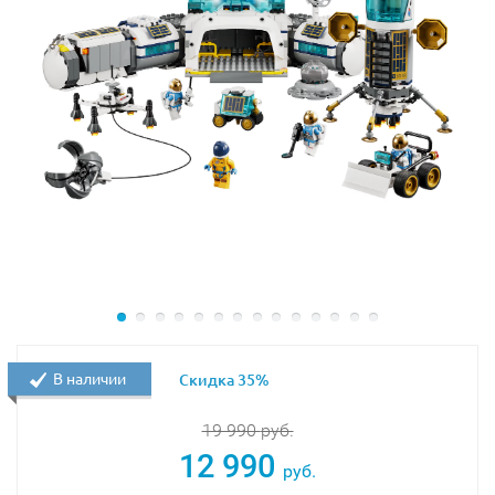
В набор LEGO 60433 входят 6 минифигурок
космического экипажа.
Конструктор LEGO 60433 - идеальный подарок для
всех любителей космоса и научной фантастики!
Размер модели в собранном виде составляет 9х40х35
см.
В наличии
Скидка 35%
19 990
руб.
12 990
руб.