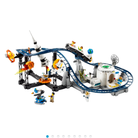
форме купола с прозрачной крышей. На базе
располагается ботаническая лаборатория, модуль для
химических экспериментов, со всеми необходимыми
приспособлениями, гараж, воздушный шлюз,
стыковочный тоннель. В собранном виде высота
научного центра составляет 13 см, ширина 40 см, а
глубина 25 см.
Собрав набор с помощью пошаговой инструкции или
электронного бесплатного приложения, можно
приступать к подробному исследованию далёких
галактик. Попробуйте взять образцы с поверхности
планеты с помощью дрона и специальной клешни, а
чтобы сдвинуть с места тяжелые каменные породы,
вы можете воспользоваться лунным багги, впереди
которого есть небольшой ковш. В посадочный модуль
можно разместить двух космонавтов, а нажав на
специальный рычаг, вы активируете его ускорители.