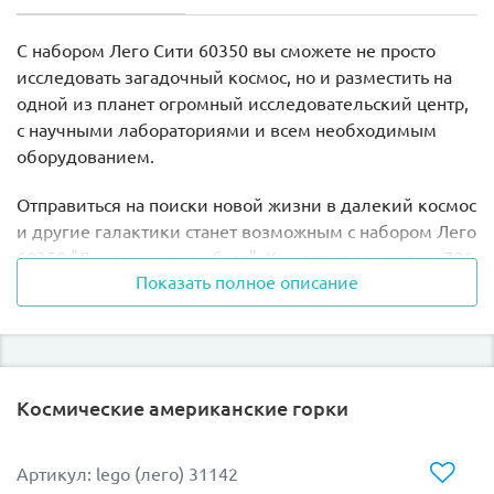
С набором Лего Сити 60350 вы сможете не просто
исследовать загадочный космос, но и разместить на
одной из планет огромный исследовательский центр,
с научными лабораториями и всем необходимым
оборудованием.
Отправиться на поиски новой жизни в далекий космос
и другие галактики станет возможным с набором Лего
60350 "Лунная научная база". Комплект состоит из 786
Показать полное описание
деталей, из которых собираются огромная
космическая станция, посадочный модуль,
космический вездеход, дрон со специальной клешней
для поднятия метеорита и многое другое. В наборе
вы также найдете шесть минифигурок-космонавтов,
Космические американские горки
где для каждого отведена важная роль.
Главной конструкцией Lego City 60350 является
Артикул: lego (лего) 31142
научная база, основное здание которой выполнено в