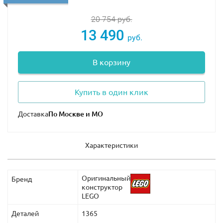
автономная установка дистанционного
20 754
руб.
радиоуправления. Заправив полные баки топливом,
13 490
путешественники отправляются в космос. Они
руб.
запаслись всем необходимым и готовы к
приключениям.
В корзину
В наборе много интересных аксессуаров и подробных
Купить в один клик
деталей. Он понравится поклонникам древних легенд
и космических фэнтези.
Доставка
Характеристики
Оригинальный
Бренд
конструктор
LEGO
Деталей
1365