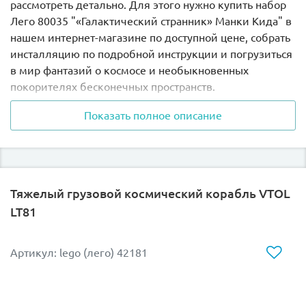
рассмотреть детально. Для этого нужно купить набор
Лего 80035 "«Галактический странник» Манки Кида" в
нашем интернет-магазине по доступной цене, собрать
инсталляцию по подробной инструкции и погрузиться
в мир фантазий о космосе и необыкновенных
покорителях бесконечных пространств.
Показать полное описание
Самые отважные герои собрались вместе, чтобы
полететь в неведомые дали на космическом корабле.
И пусть все они очень разные, их объединяет единая
цель и стремление покорить вселенную! А для этого у
них есть всё необходимое. Это прекрасно
Тяжелый грузовой космический корабль VTOL
оборудованный космический корабль, храбрость и
LT81
целеустремленность. Взаимовыручка и дружба
помогут странникам справиться с любыми
трудностями и врагами в пути.
Артикул: lego (лего) 42181
Корабль желтого цвета с красными вставками
оснащен по последнему слову техники. Он размещен