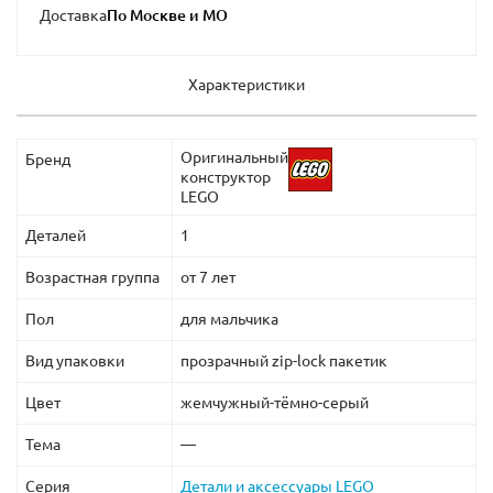
Доставка
Характеристики
Оригинальный
Бренд
конструктор
LEGO
Деталей
1
Возрастная группа
от 7 лет
Пол
для мальчика
Биб Фортуна
Салациус Крамб
Вид упаковки
прозрачный zip-lock пакетик
Цвет
жемчужный-тёмно-серый
Тема
—
Серия
Детали и аксессуары LEGO