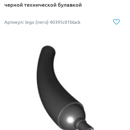
черной технической булавкой
LEGO 75045 Республиканская пушка AV-7
Артикул: lego (лего) 40395c01black
Другая фигурка из этого же набора