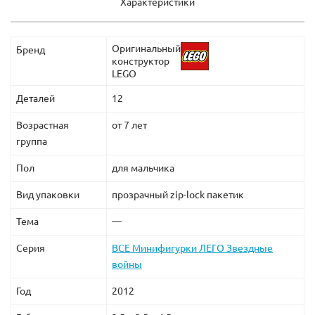
Характеристики
Оригинальный
Солдат-клон 501-го
Мастер Йода
Бренд
конструктор
легиона
LEGO
Деталей
12
Возрастная
от 7 лет
группа
Пол
для мальчика
Вид упаковки
прозрачный zip-lock пакетик
Тема
—
Серия
ВСЕ Минифигурки ЛЕГО Звездные
войны
Год
2012