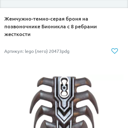
Цена указана только за данную отдельную
минифигурку!
Жемчужно-темно-серая броня на
позвоночнике Бионикла с 8 ребрами
жесткости
Присутствует в следующем наборе Лего вместе с
другими минифигурками:
Артикул: lego (лего) 20473pdg
LEGO 9516 Дворец Джаббы