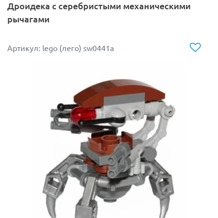
Дроидека с серебристыми механическими
LEGO 75000 Штурмовики-клоны против Дроидеков
рычагами
Артикул: lego (лего) sw0441a
Некоторые фигурки из этого же набора