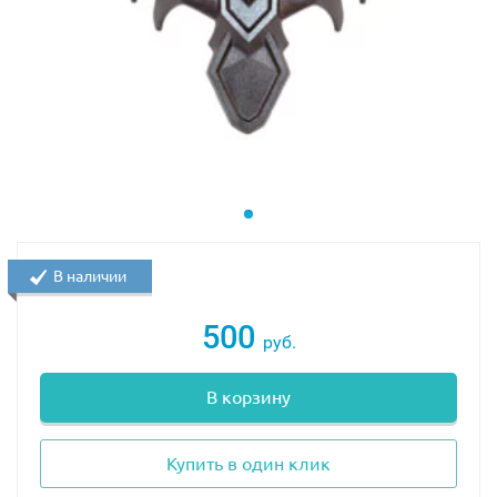
Некоторые фигурки из этого же набора
В наличии
500
руб.
В корзину
Джабба Хатт
Боуш
Купить в один клик