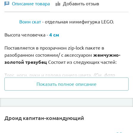
Описание товара
Добавить отзыв
Воин скат
- отдельная минифигурка LEGO.
Высота человечка -
4 см
Поставляется в прозрачном
zip-lock пакете в
разобранном состоянии/ с аксессуаром
жемчужно-
золотой трезубец
Состоит из следующих частей:
Торс, ноги, руки и голова синего цвета.
(См. фото
товара выше)
Показать полное описание
Цена указана только за данную отдельную
минифигурку!
Дроид капитан-командующий