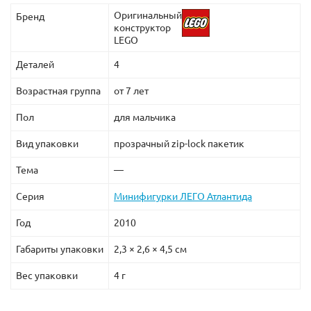
Оригинальный
Бренд
конструктор
LEGO
Деталей
4
Возрастная группа
от 7 лет
Пол
для мальчика
Вид упаковки
прозрачный zip-lock пакетик
Тема
—
Серия
Минифигурки ЛЕГО Атлантида
Год
2010
Габариты упаковки
2,3 × 2,6 × 4,5 см
Вес упаковки
4 г