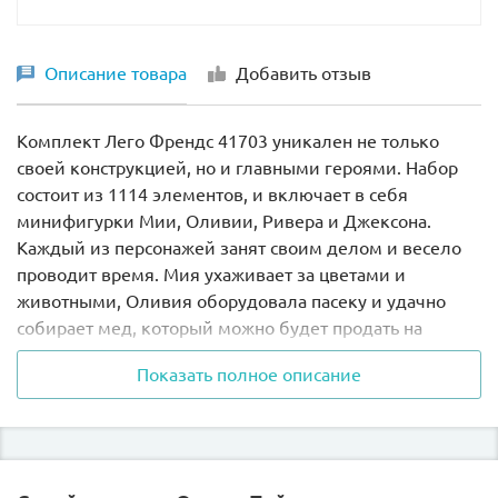
Описание товара
Добавить отзыв
Комплект Лего Френдс 41703 уникален не только
своей конструкцией, но и главными героями. Набор
состоит из 1114 элементов, и включает в себя
минифигурки Мии, Оливии, Ривера и Джексона.
Каждый из персонажей занят своим делом и весело
проводит время. Мия ухаживает за цветами и
животными, Оливия оборудовала пасеку и удачно
собирает мед, который можно будет продать на
ярмарке, Ривер трудится на станке, делая красивые и
Показать полное описание
удобные скворечники, а Джексон, несмотря на то, что
может передвигаться только в инвалидной коляске,
помогает во всем ребятам и ведет активную жизнь.
В собранном виде высота и ширина конструкции