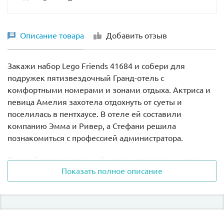
Описание товара
Добавить отзыв
Закажи набор
Lego Friends 41684
и собери для
подружек пятизвездочный Гранд-отель с
комфортными номерами и зонами отдыха. Актриса и
певица Амелия захотела отдохнуть от суеты и
поселилась в пентхаусе. В отеле ей составили
компанию Эмма и Ривер, а Стефани решила
познакомиться с профессией администратора.
Построй пятизвездочный отель в парижском стиле и
Показать полное описание
проведи время вместе с кинозвездой Амелией и
подружками из Хартлейк Сити. Купи в нашем
интернет-магазине Lego Friends 41684 Гранд-отель
Хартлейк Сити и отправь актрису и певицу Амелию
отдохнуть от пристального внимания поклонников и