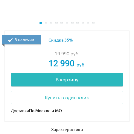
заинтересует и увлечет своей
многофункциональностью и динамичностью.
На сайте нашего магазина вы сможете найти данный
набор по самой выгодной цене, у нас представлен
разнообразный ассортимент продукции Лего, включая
В наличии
Скидка 35%
последние новинки года.
19 990
руб.
12 990
руб.
В корзину
Купить в один клик
Доставка
Характеристики