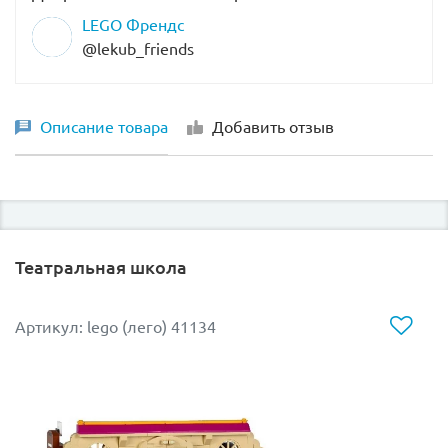
замок. Всё это необходимо проделать тайком, чтобы
LEGO Френдс
Король гоблинов ничего не заподозрил.
@lekub_friends
Размер крепости –
20х28х13 см
.
В наборе присутствует фигурка злого гоблина,
Описание товара
Добавить отзыв
фигурка чёрной птички и 3 куколки: Эмили Джонс,
Софи Джонс и Король гоблинов.
Театральная школа
Артикул: lego (лего) 41134