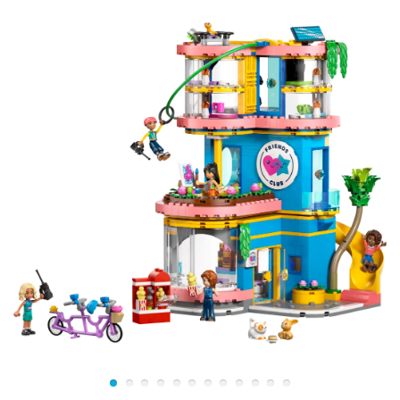
ими можно, используя поворотный механизм,
закреплённый на стене. Пройдя по мосту, можно
очутиться в главном зале крепости. Здесь есть камин с
дымоходом, стеллажи с волшебными зельями и
комод с колдовскими книгами. На противоположной
стене висит инструкция по выращиванию плотоядных
растений. Под ней посажен злобный побег,
питающийся куриными окорочками. За его ростом
следит специально обученный гоблин, который также
отвечает за защиту крепости от непрошеных гостей.
На втором этаже правого крыла замка устроена
открытая площадка в виде балкона, окружённого
острыми клыками. На нём сооружён круглый контур
для будущего портала. Если Королю гоблинов удастся
завладеть амулетом Эмили, то внутри этого контура
появится зелёный портал в мир людей.
Центральная часть крепости состоит из двух арочных