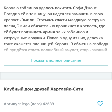
Королю гоблинов удалось похитить Софи Джонс.
Посадив её в темницу, он надеялся заманить в свою
крепость Эмили. Стремясь спасти младшую сестру из
плена, Эмили обязательно проникнет в крепость, где
её будет поджидать армия злых гоблинов и
хитроумные ловушки. Попав в одну из них, девочка
тоже окажется пленницей Короля. В обмен на свободу
ей придётся отдать волшебный амулет, открывающий
портал в мир людей, и тогда сила Короля станет
Показать полное описание
безграничной.
Из деталей набора Лего 41188 Вы сможете собрать
подробную модель крепости Короля гоблинов. Её
стены выполнены из салатово-серых элементов с
Клубный дом друзей Хартлейк-Сити
добавлением красных и синих акцентов. Условно всю
конструкцию можно разделить на три части. Справа
располагается парадный вход. Он оборудован
Артикул: lego (лего) 42689
подъёмным мостом с прочными цепями. Управлять