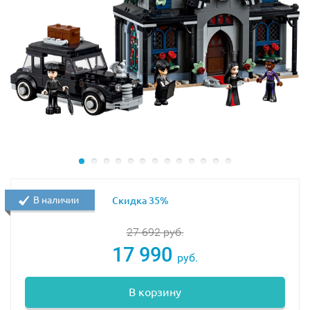
Размер модели в собранном виде составляет
19х46х23 см.
В наличии
Скидка 35%
27 692
руб.
17 990
руб.
В корзину