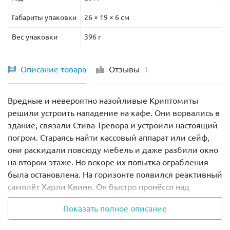
Габариты упаковки
26 × 19 × 6 см
Вес упаковки
396 г
Описание товара
Отзывы
1
Вредные и невероятно назойливые Криптомиты
решили устроить нападение на кафе. Они ворвались в
здание, связали Стива Тревора и устроили настоящий
погром. Стараясь найти кассовый аппарат или сейф,
они раскидали повсюду мебель и даже разбили окно
на втором этаже. Но вскоре их попытка ограбления
была остановлена. На горизонте появился реактивный
самолёт Харли Квинн. Он быстро пронёсся над
Криптомитами и сбросил на их головы прочную сеть.
Показать полное описание
Воришки оказались схваченными, а похищенные ими
деньги вернулись на прежнее место.