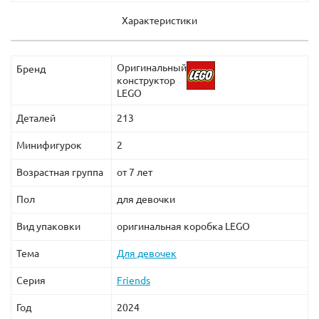
В набор входят 2 куколки с аксессуарами: Харли
Квинн и Стив Тревор.
Характеристики
Оригинальный
Бренд
конструктор
LEGO
Деталей
213
Минифигурок
2
Возрастная группа
от 7 лет
Пол
для девочки
Вид упаковки
оригинальная коробка LEGO
Тема
Для девочек
Серия
Friends
Год
2024