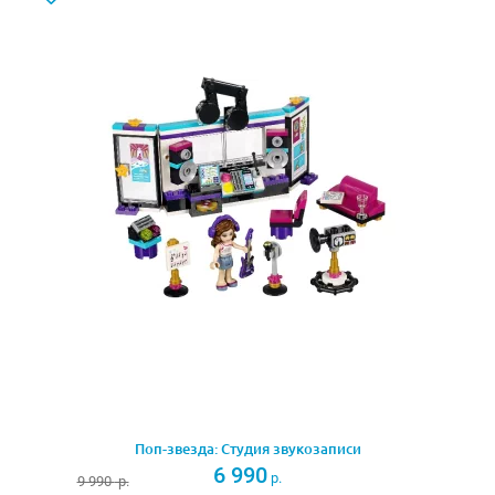
цветами, косметическая палитра, духи, помада, фен,
расчёска, подставка для парика и множество
аксессуаров для волос. Благодаря вращающемуся
креслу и большому зеркалу с подсветкой поп-звезда
может детально рассмотреть свой макияж и причёску.
Слева от будуара устроена гардеробная зона. В ней
есть штанга для вешалок со сценическими
костюмами, коробки с туфлями, а также ростовое
зеркало, позволяющее рассмотреть наряд со всех
сторон.
Напротив гардеробной располагается зона отдыха,
состоящая из уютной софы, контейнера для журналов
и холодильника с напитками и фруктами. Если поп-
звезда захочет привести на концерт своего питомца,
то это не будет проблемой. Для него всегда найдётся
миска и угощение.
Поп-звезда: Студия звукозаписи
6 990
р.
9 990
р.