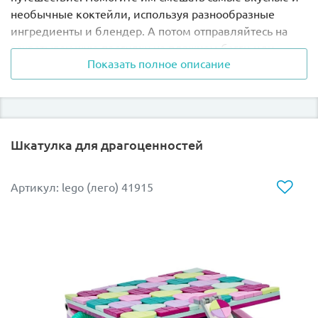
необычные коктейли, используя разнообразные
ингредиенты и блендер. А потом отправляйтесь на
захватывающую прогулку на пляжном багги или
Показать полное описание
отдохните на качелях.
В наборе есть различные аксессуары, которые делают
игру еще более интересной: от доски для серфинга до
спасательного жилета.
Шкатулка для драгоценностей
А какие коктейли любите вы? Приготовьте его с
конструктором LEGO 42625!
Артикул: lego (лего) 41915
Размер модели в собранном виде составляет 13х12х4
см.