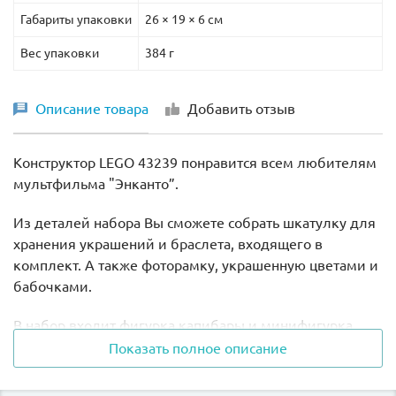
Габариты упаковки
26 × 19 × 6 см
Вес упаковки
384 г
Описание товара
Добавить отзыв
Конструктор LEGO 43239 понравится всем любителям
мультфильма "Энканто”.
Из деталей набора Вы сможете собрать шкатулку для
хранения украшений и браслета, входящего в
комплект. А также фоторамку, украшенную цветами и
бабочками.
В набор входит фигурка капибары и минифигурка
Мирабель. Их можно поместить на детали,
Показать полное описание
расположенные у фоторамки.