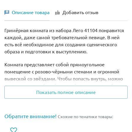
Описание товара
Добавить отзыв
Гримёрная комната из набора Лего 41104 понравится
каждой, даже самой требовательной певице. В ней
есть всё необходимое для создания сценического
образа и подготовки к выступлению.
Комната представляет собой прямоугольное
помещение с розово-чёрными стенами и огромной
вывеской со звёздами. Чтобы попасть внутрь, можно
воспользоваться белой входной дверью, а для более
Показать полное описание
реалистичной игры – использовать функцию
трансформации, превращающую гримёрную в
просторный зал.
Обратите внимание!
Схожие по тематике товары:
Центральное место в интерьере отведено будуару с
вытянутой столешницей, на которой видна ваза с