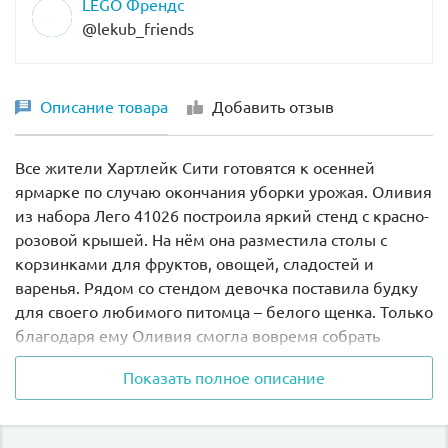
LEGO Френдс
@lekub_friends
Описание товара
Добавить отзыв
Все жители Хартлейк Сити готовятся к осенней
ярмарке по случаю окончания уборки урожая. Оливия
из набора Лего 41026 построила яркий стенд с красно-
розовой крышей. На нём она разместила столы с
корзинками для фруктов, овощей, сладостей и
варенья. Рядом со стендом девочка поставила будку
для своего любимого питомца – белого щенка. Только
благодаря ему Оливия смогла вовремя собрать
созревшие на грядках овощи и налившиеся соком
Показать полное описание
фрукты.
Используя мощный трактор и садовые инструменты,