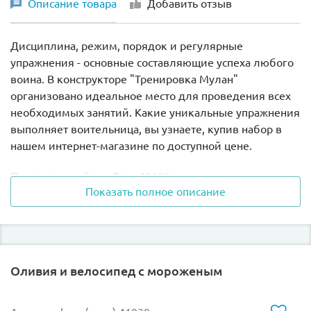
Описание товара
Добавить отзыв
Дисциплина, режим, порядок и регулярные
упражнения - основные составляющие успеха любого
воина. В конструкторе "Тренировка Мулан"
организовано идеальное место для проведения всех
необходимых занятий. Какие уникальные упражнения
выполняет воительница, вы узнаете, купив набор в
нашем интернет-магазине по доступной цене.
Персонажи набора Лего 43182:
Показать полное описание
Мулан, которая одета в синего цвета кимоно,
голубую рубашку и розовый пояс. У девушки
длинные черные волосы и карие глаза. На лице
открытая, доброжелательная улыбка. Руки
Оливия и велосипед с мороженым
фигурки подвижны, могут удерживать
различные предметы.
Хан черного цвета. На спине коня предусмотрено