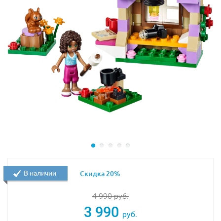
Размер салона красоты в собранном виде составляет
9х11х4 см
.
При желании его можно объединить с
Замком для
королевских питомцев Лего 41142
.
В наборе присутствует фигурка Ромашки и множество
аксессуаров для весёлой игры: шампуни, помада,
ножницы, расчёска, зеркало, 3 бантика, 2 короны,
чашка, пирожное, кассовый аппарат, вывеска, флаг,
растения и цветы.
В наличии
Скидка 20%
4 990
руб.
3 990
руб.