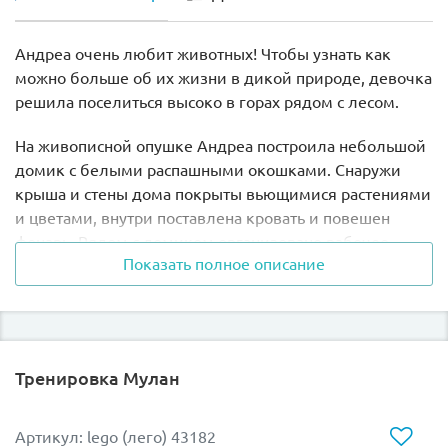
Андреа очень любит животных! Чтобы узнать как
можно больше об их жизни в дикой природе, девочка
решила поселиться высоко в горах рядом с лесом.
На живописной опушке Андреа построила небольшой
домик с белыми распашными окошками. Снаружи
крыша и стены дома покрыты вьющимися растениями
и цветами, внутри поставлена кровать и повешен
фонарь. Рядом с домиком организовано рабочее
Показать полное описание
место, состоящее из письменного стола и круглого
стула.
Также перед входом есть специальная площадка для
костра, на котором юная исследовательница готовит
Тренировка Мулан
пищу для себя и своей подружки белочки.
В наборе Лего 41031 Вы найдёте фигурку Андреа и
Артикул: lego (лего) 43182