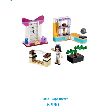
Эмма - каратистка
5 990
р.