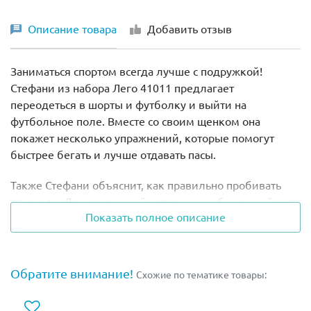
Описание товара
Добавить отзыв
Заниматься спортом всегда лучше с подружкой!
Стефани из набора Лего 41011 предлагает
переодеться в шорты и футболку и выйти на
футбольное поле. Вместе со своим щенком она
покажет несколько упражнений, которые помогут
быстрее бегать и лучше отдавать пасы.
Также Стефани объяснит, как правильно пробивать
пенальти. Для этого у неё есть весь необходимый
Показать полное описание
инвентарь, а именно мяч, ворота и оранжевые конусы,
которыми можно разметить поле.
После тренировки можно посидеть на трибуне,
Обратите внимание!
Схожие по тематике товары:
немного перекусить и выпить стакан чистой
минеральной воды.