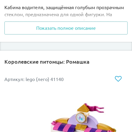
Кабина водителя, защищённая голубым прозрачным
стеклом, предназначена для одной фигурки. На
капоте установлена массивная решётка радиатора и
Показать полное описание
противотуманные фары, а на крыше видна система
сигнальных огней. Просторный багажник не имеет
крыши, что позволяет перевозить не только
специальное медицинское оборудование, но и
небольших животных.
Королевские питомцы: Ромашка
Также в нём есть крепление для бутылочки с
молоком.
Артикул: lego (лего) 41140
В наборе Вы найдёте фигурку Эммы и ёжика, а также
аксессуары для реалистичной игры: цветущий куст,
носилки, бутылочку с молоком и бантик для волос.
При желании набор Лего 41086 можно объединить с
набором
Лего 41085 Ветеринарная клиника
.