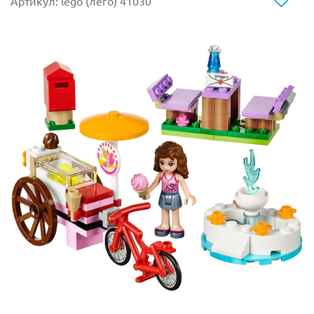
Артикул: lego (лего) 41030
крепление для седла. Также можно
зафиксировать клетку с маленьким другом
Мулан позади наездницы.
Кри-Ки сидит в золотой клетке. Это веселый
сверчок, подаренный девушке бабушкой на
удачу, как талисман.
Шатер Мулан освещается традиционными фонарями.
Предусмотрено удобное место для отдыха и
проведения чайной церемонии.
Дерево с сюрпризом раскрывается и превращается в
прекрасно оборудованный уголок красоты. Здесь есть
зеркало, расческа и всё, что необходимо настоящей
красавице, чтобы привести себя в порядок.
У юной воительницы всё предусмотрено.
Тренировочная площадка оборудована канатом, на
котором можно упражняться в силе и ловкости.