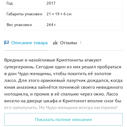
Год
2017
Габариты упаковки
21 × 19 × 6 см
Вес упаковки
264 г
Описание товара
Отзывы
1
Вредные и назойливые Криптомиты атакуют
супергероинь. Сегодня один из них решил пробраться
в дом Чудо-женщины, чтобы похитить её золотое
лассо. Для этого оранжевый лазутчик дождался, когда
юная амазонка займётся починкой своего невидимого
мотоцикла, и проник в её спальню через окно. Лассо
висело на дверце шкафа и Криптомит вполне смог бы
его заполучить. Но Чудо-женщина всегда настороже!
Неслышно подобравшись к грабителю, она
Показать полное описание
набросилась на него и, обезоружив, заперла в своём