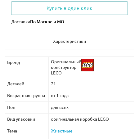
Lego из обширного каталога магазина, свяжитесь с
Купить в один клик
нашими консультантами любым удобным для Вас
способом, указанным на странице «Контакты».
Доставка
Действует доставка даже в самые удаленные уголки
России.
Характеристики
Оригинальный
Бренд
конструктор
LEGO
Деталей
71
Возрастная группа
от 1 года
Пол
для всех
Вид упаковки
оригинальная коробка LEGO
Тема
Животные