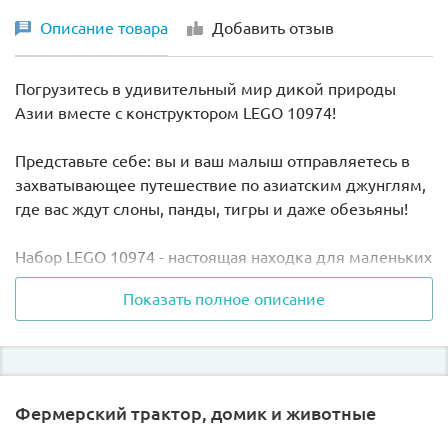
Описание товара
Добавить отзыв
Погрузитесь в удивительный мир дикой природы
Азии вместе с конструктором LEGO 10974!
Представьте себе: вы и ваш малыш отправляетесь в
захватывающее путешествие по азиатским джунглям,
где вас ждут слоны, панды, тигры и даже обезьяны!
Набор LEGO 10974 - настоящая находка для маленьких
исследователей. Он не только познакомит вашего
Показать полное описание
ребенка с разнообразием азиатской фауны, но и
поможет развить важные навыки, такие как мелкая
моторика, языковые и социальные умения.
В комплект входят бамбук, цветущая вишня и
Фермерский трактор, домик и животные
трехмерный игровой коврик с джунглями. А еще