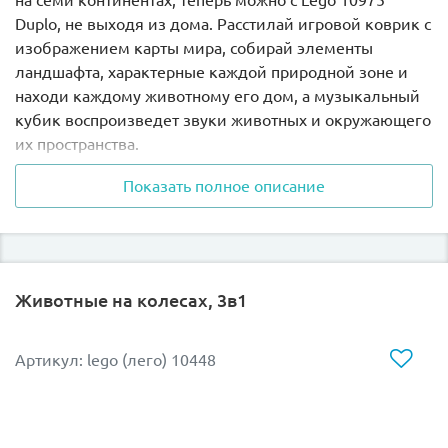
Duplo, не выходя из дома. Расстилай игровой коврик с
изображением карты мира, собирай элементы
ландшафта, характерные каждой природной зоне и
находи каждому животному его дом, а музыкальный
кубик воспроизведет звуки животных и окружающего
их пространства.
Показать полное описание
С Лего 10975 вы сможете построить самые необычные
деревья, растущие в разных частях света, например:
высокие пальмы, низенькие елочки, толстый баобаб
и ветвистый дуб. Для жителей саванны есть
небольшой холм с пещерой, для пингвинов
Животные на колесах, 3в1
собирается небольшая ледовая горка, а для
полярного мишки – белый айсберг.
Артикул: lego (лего) 10448
Крупные детали Дупло подойдут даже для самых
маленьких игроков. Они рассчитаны, что их будут
грызть, швырять и бросать, собирать и разбирать
большое количество раз. Даже после всего это