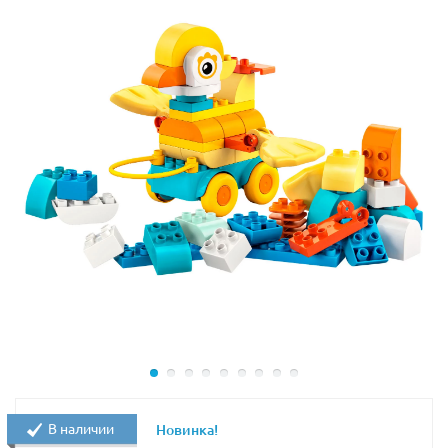
элементы Лего останутся прежнего цвета и формы, а
также не потеряют плотности соединения друг с
другом.
В набор Лего 10975 входят 22 представителя
животного мира: панды, олени, львы, жираф, слоны,
белый и бурый медведи, коала, пингвины, альпака,
тропические птицы, обезьяна, белка, черепаха и
крокодил.
Размеры игрового коврика с картой мира: 99х50 см; а
постройки из Lego 10975 займут: 25х20х17 см.
В наличии
Новинка!