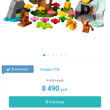
очень хорошо.
Дополнительно дом на дереве и жилище смотрителя
парка соединяет длинная лиана, которую для своих
игр облюбовала веселая обезьяна.
В состав набора входят:
3 фигурки людей: путешественник с сыном,
смотритель парка.
6 фигурок животных: слон со слоненком, тигрица
и тигренок, тукан и обезьяна.
В наличии
Скидка 15%
Аксессуары: фотоаппарат, связка бананов, ананас,
элементы растительности, чайник и стул.
9 990
руб.
8 490
В собранном виде размеры модели Тропического
руб.
острова составляют: 19х13х10 см.
В корзину
Чтобы купить этот или любой другой конструктор