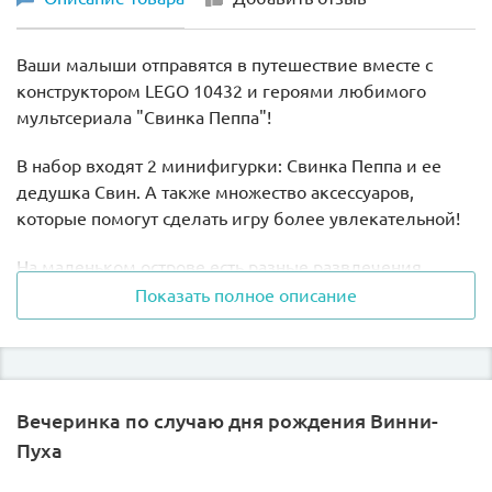
Ваши малыши отправятся в путешествие вместе с
конструктором LEGO 10432 и героями любимого
мультсериала "Свинка Пеппа"!
В набор входят 2 минифигурки: Свинка Пеппа и ее
дедушка Свин. А также множество аксессуаров,
которые помогут сделать игру более увлекательной!
На маленьком острове есть разные развлечения.
Постройте замок из песка или прогуляйтесь по пляжу
Показать полное описание
в поисках ракушек. Если солнце слишком жаркое,
Пеппа и ее дедушка могут укрыться под зонтиком или
поплавать.
Вечеринка по случаю дня рождения Винни-
Во время купания малыши могут взять лодочку
дедушки Свина с собой, ведь она плавает по-
Пуха
настоящему!