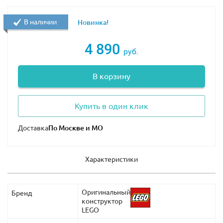
начала нужно предупредить горожан об угрозе, а
затем обезвредить маленького глазастого
В наличии
Новинка!
разведчика. В разобранном виде пронырливый
докладчик абсолютно безопасен. Хорошо, что в
4 890
руб.
распоряжении мастеров лопата. С ее помощью можно
вырыть ловушку, подкопать горку, растение или
В корзину
использовать для других целей, согласно
разработанному плану. А еще этот инструмент
пригодится как оружие в ближнем бою с
Купить в один клик
неприятелем.
Доставка
В наборе Lego Duplo 10895 2 минифигурки – Люси и
Эммет.
Характеристики
Аксессуары: лопата, чашка, знак STOP.
Оригинальный
Бренд
конструктор
LEGO