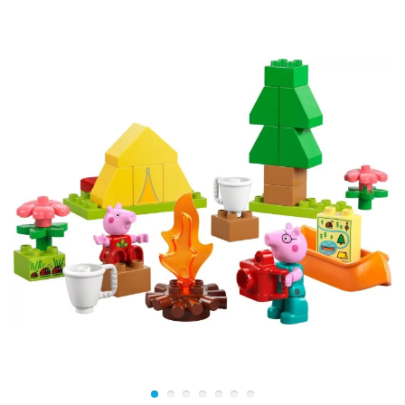
Злодеи складываются из ярких разноцветных
кубиков разных форм. Каждый персонаж имеет свои
особенности. Один внешне напоминает разноцветную
горку, у второго – синие щупальца, как у осьминога,
третий похож на экзотическое цветущее растение. Но
так ли они безобидны, как кажутся?
Люси с Эмметом нужно быть предельно осторожными
и научиться распознавать угрозу. Ведь постройка в
виде горки – это пришелец с открытой пастью и
высунутым языком. Боязно даже представить, что
случится с тем, кто решится покататься на такой горке.
Ярко-желтое растение поглощает любознательных
жителей, которые хотят его понюхать. А щупальца
«осьминога» сразу утягивают каждого, кто близко
приближается к инопланетянину.
Находиться в Лего-городе стало очень опасно, но Люси
и Эммет найдут выход из сложной ситуации. Для