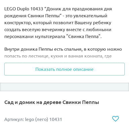
LEGO Duplo 10433 “Домик для празднования дня
рождения Свинки Пеппы” - это увлекательный
конструктор, который позволит Вашему ребенку
создать веселую вечеринку вместе с любимыми
персонажами мультсериала "Свинка Пеппа".
Внутри домика Пеппы есть спальня, в которую можно
попасть по лестнице, кухня и ванная комната, где
можно помыть руки перед поеданием праздничного
Показать полное описание
торта.
В набор входят 3 минифигурки: Свинка Пеппа,
Овечка Сьюзи и Пони Педро. А также аксессуары для
празднования, таких как торт, подарки и многое
Сад и домик на дереве Свинки Пеппы
другое.
Подарите Вашему малышу незабываемые моменты
Артикул: lego (лего) 10431
игры и веселья с конструктором 10433!