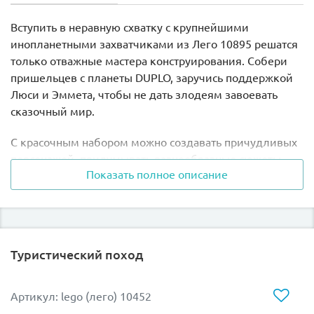
Вступить в неравную схватку с крупнейшими
инопланетными захватчиками из Лего 10895 решатся
только отважные мастера конструирования. Собери
пришельцев с планеты DUPLO, заручись поддержкой
Люси и Эммета, чтобы не дать злодеям завоевать
сказочный мир.
С красочным набором можно создавать причудливых
персонажей, придумывать разнообразные сюжеты,
Показать полное описание
разрабатывать необычные спасательные операции.
Как бы не изменялся ход каждой новой истории,
победа должна быть на стороне добра.
Похоже, на завоевание Лего-мира инопланетяне
Туристический поход
кинули свои самые мощные силы. В набор вошли 3
большие сборные фигурки пришельцев высотой 25 см
и маленький проворный разведчик.
Артикул: lego (лего) 10452