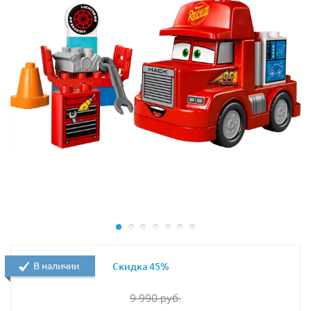
строительство!
Поставьте малышу задачу: поднять на грузовик
большой валун. Ковшом экскаватора из Лего 10931
можно подобрать камень с земли, а при помощи
вращения кабины переместить его. Но осторожнее —
камень может расколоться!
В набор входят экскаватор и грузовик-самосвал.
Кабину экскаватора можно поворачивать, а также
регулировать угол подъема ковша и его наклон. Есть
две минифигурки строителей в оранжевых жилетах и
белых касках, которых можно посадить в кабину.
Дополнительные детали: лопата, строительные
блоки, большой валун.
Размеры:
В наличии
Скидка 45%
экскаватор — 12×18×7 см;
9 990
руб.
грузовик — 11×14×7 см.