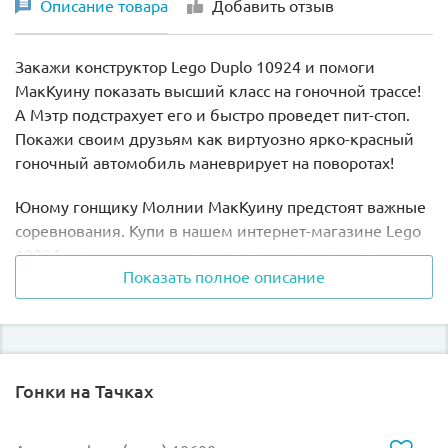
Описание товара
Добавить отзыв
Закажи конструктор Lego Duplo 10924 и помоги
МакКуину показать высший класс на гоночной трассе!
А Мэтр подстрахует его и быстро проведет пит-стоп.
Покажи своим друзьям как виртуозно ярко-красный
гоночный автомобиль маневрирует на поворотах!
Юному гонщику Молнии МакКуину предстоят важные
соревнования. Купи в нашем интернет-магазине Lego
10924 и помоги ему доказать, что неприятности на
Показать полное описание
прошлой гонке были простым стечением
обстоятельств. Помнишь, как он не захотел вовремя
заехать на пит-стоп, а шины на последнем круге
лопнули, не дав выиграть соревнования? Теперь
Молния должен продемонстрировать свой опыт,
Гонки на Тачках
мастерство и здравый смысл!
Но сейчас у него есть крутой помощник — Мэтр,