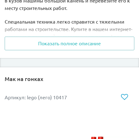
в кузов машины большой камень и перевезите его к
месту строительных работ.
Специальная техника легко справится с тяжелыми
работами на строительстве. Купите в нашем интернет-
магазине гусеничный экскаватор и грузовик Lego
Показать полное описание
10931 и покажите своему малышу, как нужно
нагружать и перевозить большие грузы. Для
строительства нужно много материалов: камней,
блоков, балок, которые доставит на место грузовик. А
котлован под фундамент будущего дома экскаватор
Мак на гонках
выроет большой.
Разыгрывайте с ребенком ситуации на строительстве
Артикул: lego (лего) 10417
дороги или дома. Техника Duplo 10931 выполнит то,
что не по силам целой бригаде рабочих! Покажите,
как ковш экскаватора выкапывает и поднимает наверх
землю или перемещает и грузит в кузов машины
большие камни. Теперь можно начинать