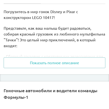
Погрузитесь в мир гонок Disney и Pixar с
конструктором LEGO 10417!
Представьте, как ваш малыш будет радоваться,
собирая красный грузовик из любимого мультфильма
"Тачки"! Это целый мир приключений, в который
входят:
- Сборный грузовик с креативными аксессуарами для
настройки
Показать полное описание
- Станция настройки, блок двигателя и дорожный
конус для полноценной игры в механиков.
Ваш малыш сможет выгрузить двигатель Молнии
Гоночные автомобили и водители команды
МакКуина и настроить его, используя гаечный ключ,
Формулы-1
развивая при этом воображение и навыки решения
задач.