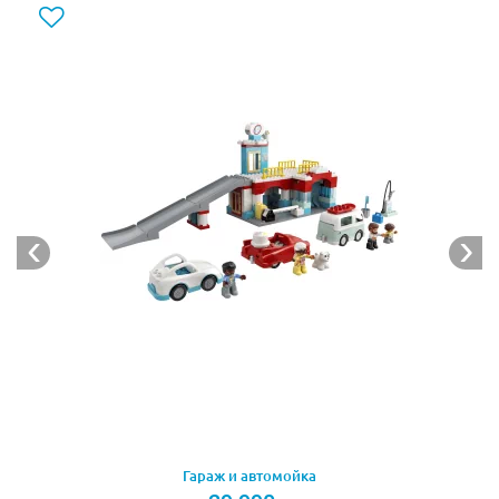
минифигурки гонщиков. Из всех элементов
собирается финишная площадка высотой 19 см,
которую можно собирать как по инструкции, так и на
свое усмотрение, а также две гоночные машины.
Машинки представлены в разных цветах, одна из них
красного цвета, другая белого. Обе машинки
инерционные, достаточно приложить минимум
усилий, и они приятно вас удивят своей скоростью и
манёвренностью.
Однако, перед тем как приступить к гонке,
необходимо проверить исправность автомобиля,
хорошенько его заправить и помыть до блеска. Для
этого в наборе предусмотрены все необходимые
аксессуары. В коробке вы найдете заправочную
электростанцию, канистры с охлаждающей
жидкостью, гаечный ключ, щетки и ведро для мойки,
конусные ограждения, финишные флаги и золотой
Гараж и автомойка
кубок победителя. После того, как все приготовления