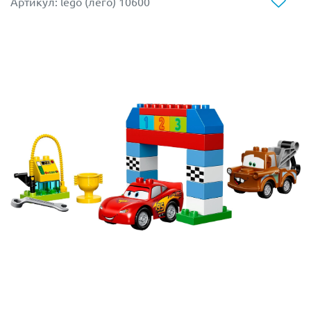
Артикул: lego (лего) 10600
который тщательно проверит готовность к старту,
поможет дозаправиться и сменить резину вовремя. С
крутым набором Lego Duplo 10924 ты сможешь
воссоздать самые яркие моменты мультфильма
«Тачки»! Припомни, как познакомились и
подружились МакКуин и Мэтр, а жители маленького
городка Радиатор-Спрингс стали для Молнии
настоящими друзьями. Они готовы помочь и
поддержать ярко-красного гонщика в любых
испытаниях.
Из деталей Лего 10924 ты соберешь финишную арку
гонки Кубка Большого Поршня и оборудуешь рядом
подиум чемпионов. Покажи друзьям как умело
МакКуин маневрирует, проходя повороты трассы и как
он триумфально финиширует! А в стороне на пит-стопе
его ждет Мэтр с канистрой бензина, инструментами и
запасными колесами.