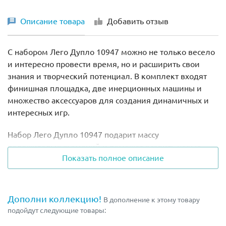
Описание товара
Добавить отзыв
С набором
Лего Дупло 10947
можно не только весело
и интересно провести время, но и расширить свои
знания и творческий потенциал. В комплект входят
финишная площадка, две инерционных машины и
множество аксессуаров для создания динамичных и
интересных игр.
Набор Лего Дупло 10947 подарит массу
положительных эмоций и поможет развить новые
Показать полное описание
навыки. Конструктор идеально подходит для самых
маленьких непосед. Благодаря высоким стандартам
качества, а также большим размерам деталей, набор
абсолютно безопасен для детей.
Дополни коллекцию!
В дополнение к этому товару
подойдут следующие товары:
В комплект Лего 10947 входит 44 детали и две