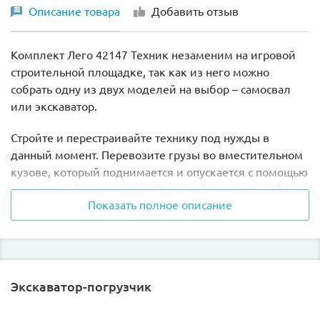
Описание товара
Добавить отзыв
Комплект Лего 42147 Техник незаменим на игровой
строительной площадке, так как из него можно
собрать одну из двух моделей на выбор – самосвал
или экскаватор.
Стройте и перестраивайте технику под нужды в
данный момент. Перевозите грузы во вместительном
кузове, который поднимается и опускается с помощью
специальной шестеренки. Управляйте подвижной
Показать полное описание
стрелой экскаватора, собирая детали, изображающие
строительный мусор, или расчищайте место под
новую постройку.
С помощником из Lego 42147 Technic вы можете
Экскаватор-погрузчик
разыгрывать эти, а также придумывать собственные
сценарии игры. Благодаря относительно простой