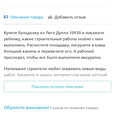
Описание товара
Добавить отзыв
Купите бульдозер из Лего Дупло 10930 и покажите
ребенку, какие строительные работы можно с ним
выполнять. Расчистите площадку, погрузите в ковш
большой камень и перевезите его. А рабочий
проследит, чтобы все было выполнено аккуратно.
Маленькие строители любят осваивать новые виды
работ. Закажите в нашем интернет-магазине желтый
бульдозер из Lego 10930 и покажите малышу, как
Показать полное описание
можно его использовать.
Мощный бульдозер способен на многое: расчистить
строительную площадку, переместить большие грузы,
Обратите внимание!
Схожие по тематике товары:
выкопать яму для прокладки труб. В наборе Лего