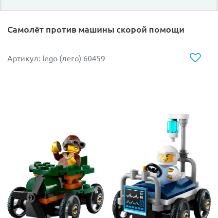
быстрым автомобилем ты станешь чемпионом в
гонках с друзьями на спортивных машинах.
Самолёт против машины скорой помощи
Ferrari F40 — последняя модель, которая была
выпущена при жизни Энцо Феррари, конструктора и
Артикул: lego (лего) 60459
основателя автомобилестроительной компании. Эта
версия дорожной машины разработана с учетом
аэродинамики: передняя часть кузова занижена, а
поток встречного воздуха сглаживается. Поэтому
значительная скорость достигается не только за счет
мощного двигателя, но и благодаря форме
автомобиля. Машина неоднократно принимала
участие в автогонках класса GT.
Собери суперкар, сними лобовое стекло в кабине и
посади туда гонщика Феррари в шлеме — и вперед, к
рекордам скорости! Модель красного цвета — самый
узнаваемый болид команды Ferrari на гонках
Формулы-1! Она полностью повторяет прототип,