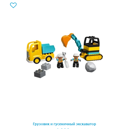
10930 есть рабочий в яркой оранжевой жилетке,
чтобы его было видно издалека. У него в руках
лопата, чтобы подправить края ямы, вырытой
бульдозером или расчистить путь от мелкого мусора.
Покажите ребенку, как нужно грузить в ковш
строительные блоки и перевозить их по площадке. А
вот еще нужно переместить огромный камень. Но
действуйте осторожно, ведь он может в любой
момент расколоться на две части! В Lego Duplo Town
10930 есть специальный знак, который устанавливают
перед территорией, где ведутся строительные работы,
чтобы никто посторонний туда не заходил.
Помогите своему юному строителю освоить действия
с бульдозером. Доставьте спецтехнику и рабочих к
площадке, где ведется строительство, выставьте знак
и приступайте. Рабочий будет жестами показывать
водителю, какой глубины должна быть яма, какой
Грузовик и гусеничный экскаватор