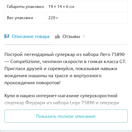
Габариты упаковки
19 × 14 × 6 см
Вес упаковки
220 г
Описание товара
Отзывы
1
Построй легендарный суперкар из набора Лего 75890
— Competizione, чемпион скорости в гонках класса GT.
Пригласи друзей и соревнуйся, показывая навыки
вождения машины на трассе и виртуозного
прохождения поворотов!
Купи в нашем интернет-магазине суперскоростной
спорткар Феррари из набора Lego 75890 и опереди
всех на гоночной трассе! Модель Competizione
Показать полное описание
предназначена для гонок и может развивать скорость
до 320 километров в час, а разогнаться со старта до
100 километров она способна за 3,2 секунды! С таким