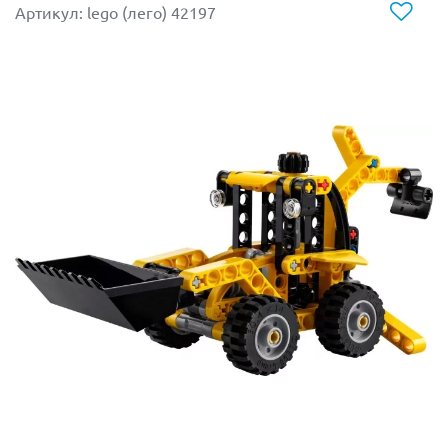
сборке, набор Lego 42147 “Самосвал” идеально
Артикул: lego (лего) 42197
подойдет для знакомства с серией Technic, ведь его с
его подробными пошаговыми инструкциями
справятся игроки в возрасте от семи лет.
Размеры самосвала из Лего 42147 в собранном виде:
8х15х5 см.