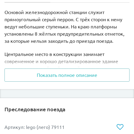
Основой железнодорожной станции служит
прямоугольный серый перрон. С трёх сторон к нему
ведут небольшие ступеньки. На краю платформы
установлены 8 жёлтых предупредительных отметок,
за которые нельзя заходить до приезда поезда.
Центральное место в конструкции занимает
современное и хорошо детализированное здание
вокзала с красно-чёрной крышей и козырьком,
Показать полное описание
напоминающим мост. По бокам модели видны
массивные опоры, зелёные мусорные баки и
мониторы с информацией о прибывающих поездах.
Слева установлены два красных стула и камера
видеонаблюдения, а справа – карта с указанием
Преследование поезда
остановок и аппарат по продаже билетов.
Вход в зал ожидания оборудован прозрачными
Артикул: lego (лего) 79111
распашными дверями и большими круглыми часами.