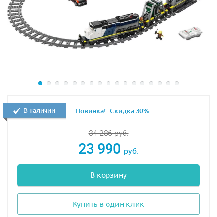
набора
Лего 60050 Железнодорожная станция
.
ВАЖНО!
Для набора требуются батарейки, НЕ
входящие в комплект:
6 шт
типа АА
(пальчиковые) для батарейного отсека и
3 шт
типа ААА
(мизинчиковые) для пульта
В наличии
Новинка!
Скидка 30%
управления
34 286
руб.
23 990
руб.
В корзину
Купить в один клик