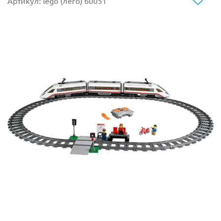
Артикул: lego (лего) 60051
машиниста.