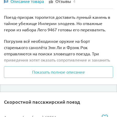
Описание товара
Отзывы
4
Поезд-призрак торопится доставить лунный камень в
тайное убежище Империи злодеев. Но отважные
герои из набора Лего 9467 готовы его перехватить.
Погрузив всё необходимое оружие на борт
старенького самолёта Энн Ли и Фрэнк Рок
отправляются на поиски зловещего поезда. Три
приведения хотят оказать сопротивление и заманить
героев в вагон-тюрьму.
Показать полное описание
Также поезд может разделяться на отсеки, которые
самостоятельно передвигаются и летают. Спереди
локомотив украшает зловещая улыбка, светящаяся в
темноте.
Скоростной пассажирский поезд
Приведения и шипы также могут светиться. Лунный
камень крепится в специальном отверстии в кабине