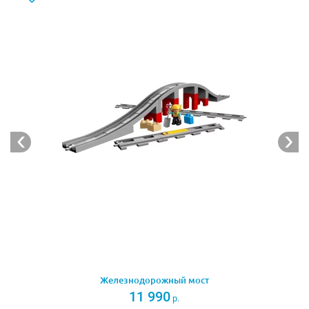
Из деталей набора Лего 10875 Вы сможете собрать
модель грузового поезда. Его корпус выполнен в
оранжево-чёрном цвете с добавление контрастных
жёлтых полос. Спереди виден мощный локомотив с
панорамными окошками. Через открытую крышу
можно заглянуть внутрь и рассмотреть рабочее место
машиниста.
Благодаря надёжным креплениям, локомотив
соединяется с двумя вагончиками. Первый,
оборудованный опрокидывающимися ковшами,
предусмотрен для транспортировки строительных
материалов. В нём можно перевозить каменные
блоки, необходимые для ремонта дороги или
возведения здания.
Второй вагончик состоит из двух квадратных
Железнодорожный мост
11 990
контейнеров. Они предназначены для доставки
р.