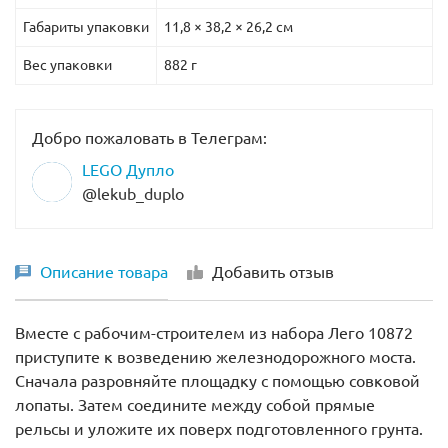
(
Лего 10882
).
Габариты упаковки
11,8 × 38,2 × 26,2 см
Следует отметить, что активационные кнопки не
Вес упаковки
882 г
совместимы с поездами Дупло, выпущенными до
2018 года.
Добро пожаловать в Телеграм:
Для работы локомотива необходимы 4 батарейки АА
(не входят в комплект).
LEGO Дупло
@lekub_duplo
Дополнительные функции поезда, такие как
дистанционное управление и обучающие задания,
можно загрузить из специального приложения.
Описание товара
Добавить отзыв
Вместе с рабочим-строителем из набора Лего 10872
приступите к возведению железнодорожного моста.
Сначала разровняйте площадку с помощью совковой
лопаты. Затем соедините между собой прямые
рельсы и уложите их поверх подготовленного грунта.