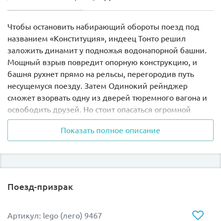
Чтобы остановить набирающий обороты поезд под
названием «Конституция», индеец Тонто решил
заложить динамит у подножья водонапорной башни.
Мощный взрыв повредит опорную конструкцию, и
башня рухнет прямо на рельсы, перегородив путь
несущемуся поезду. Затем Одинокий рейнджер
сможет взорвать одну из дверей тюремного вагона и
освободить друзей. Но стоит опасаться огромной
вращающейся пушки, построенной по схеме Гатлинга.
Показать полное описание
Её скорострельности и огневой мощи хватить на то,
чтобы уничтожить весь город и его жителей.
Набор включает в себя 7 минифигурок: Одинокий
Рейнджер, Тонто, Ребекка Рид, Дэнни Рид, Бутч
Поезд-призрак
Кавендиш, Лэйтем Коул и капитан Фуллер.
Железная дорога состоит из 16 изогнутых и 4 прямых
Артикул: lego (лего) 9467