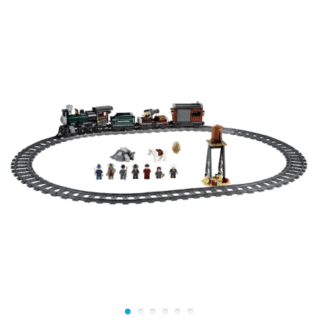
Справа от входа есть небольшая закусочная, в которой
продаются прохладительные напитки, хот-доги и
круассаны. Слева организован небольшой магазин
Лего с красивым стендом и местом для игры. Рядом
со станцией есть стоянка для такси и велосипедов.
Также в наборе Лего 60050 Вы найдёте 5
минифигурок с аксессуарами и 4 элемента
железнодорожного полотна, совместимого с набором
Лего 60051.