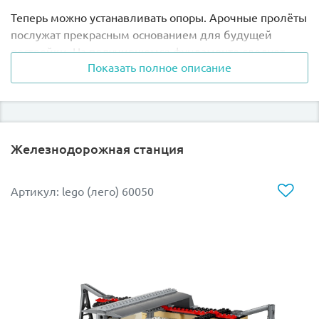
Теперь можно устанавливать опоры. Арочные пролёты
послужат прекрасным основанием для будущей
постройки. На получившемся фундаменте следует
Показать полное описание
закрепить наклонные рельсы. Плотно прилегая друг к
другу, они сформируют прочный мост, по которому
сможет проехать даже грузовой поезд.
В наборе Вы найдёте
:
Железнодорожная станция
- прямые рельсы (8 шт.)
Артикул: lego (лего) 60050
- наклонные рельсы (2+2 шт.)
- 4 опоры
- 4 арки
- фигурку рабочего-строителя