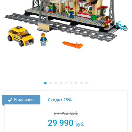
- аксессуары для игры: чемодан и лопата
- жёлтую активационную кнопку (проехав по ней,
поезд подаёт звуковой сигнал)
Высота моста составляет
12 см
.
Мост станет прекрасным дополнением к наборам
Лего
10875 Грузовой поезд
,
Лего 10874 Поезд на паровой
тяге
и
Лего 10882 Рельсы
.
Следует отметить, что активационная кнопка не
совместима с поездами Дупло, выпущенными до 2018
года.
В наличии
Скидка 25%
39 990
руб.
29 990
руб.