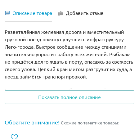
Описание товара
Добавить отзыв
Разветвлённая железная дорога и вместительный
грузовой поезд помогут улучшить инфраструктуру
Лего-города. Быстрое сообщение между станциями
значительно упростит работу всех жителей. Рыбакам
не придётся долго ждать в порту, опасаясь за свежесть
своего улова. Цепкий кран мигом разгрузит их суда, а
поезд займётся транспортировкой.
Строители тоже оценят удобство железной дороги.
Показать полное описание
Они смогут вовремя получить все необходимые
материалы и приступить к возведению новых
объектов. Также ускорится работа почты.
Использование товарных вагонов позволит без
Обратите внимание!
Схожие по тематике товары:
задержек доставлять посылки и бандероли до
адресатов.