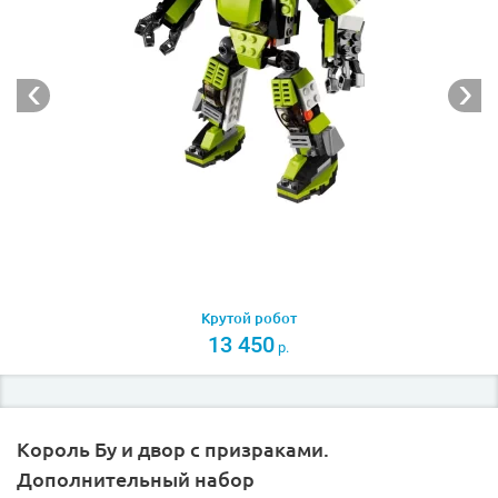
столом и стульями, а на втором – спальня. На крыше
видна труба от камина и мансардные окна с цветами.
Маленький коттедж прекрасно подойдёт для
загородного отдыха, но при желании его можно
переделать в дом скейтбордиста или мельницу.
Крутой робот
13 450
р.
Король Бу и двор с призраками.
Дополнительный набор