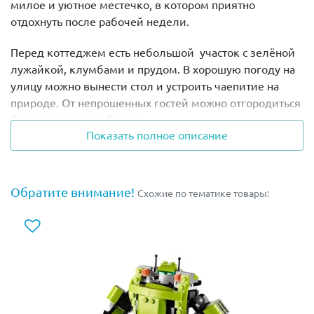
милое и уютное местечко, в котором приятно
отдохнуть после рабочей недели.
Перед коттеджем есть небольшой участок с зелёной
лужайкой, клумбами и прудом. В хорошую погоду на
улицу можно вынести стол и устроить чаепитие на
природе. От непрошенных гостей можно отгородиться
белым резным забором.
Показать полное описание
Дом имеет два входа: один парадный, выходящий на
улицу, а второй внутренний, ведущий в сад. Дверь
парадного входа сделана с добавлением прозрачных
Обратите внимание!
Схожие по тематике товары:
стёкол и выкрашена в яркий жёлтый цвет. Над
дверью есть козырёк, помогающий укрыться от
дождя, и светильник. Дверь, ведущая в сад,
выполнена во французском стиле и состоит из двух
раздвижных стеклянных частей.
На первом этаже расположена кухня-гостиная со