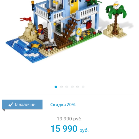
В наборе присутствуют 2 минифигурки с аксессуарами:
мама и мальчик.
При желании из деталей набора можно построить
альтернативные модели – почту и газетный киоск.
В наличии
Скидка 20%
19 990
руб.
15 990
руб.