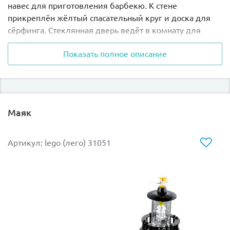
навес для приготовления барбекю. К стене
прикреплён жёлтый спасательный круг и доска для
сёрфинга. Стеклянная дверь ведёт в комнату для
гостей.
Показать полное описание
На втором этаже - спальня с мансардным окном и
балкон. На площадке перед домом можно построить
замок из песка или ловить рыбу и крабов. Белая
чайка свила гнездо на высокой пальме.
Маяк
Если захочется что-то изменить, то из тех же деталей
можно построить дачный домик с хижиной или
Артикул: lego (лего) 31051
апартаменты класса люкс для отдыхающих.