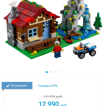
Дополнительными постройками, собираемыми из
деталей набора, являются:
пункт наблюдения за птицами, оборудованный в
нижней части секретным укрытием, а в верхней
части постройки – наблюдательной площадкой,
оснащенной биноклем;
плавучий дом, в уютной каюте которого есть все
необходимое для длительного и увлекательного
путешествия по реке или озеру. С борта судна
можно рыбачить.
В состав набора Lego 31098 входят две минифигурки:
мужчины и мальчика.
В наличии
Скидка 35%
Аксессуары: удочка, костер, куриная ножка, рыба,
лодка с веслом, а также сборные фигурки волка и
19 990
руб.
орла.
12 990
руб.