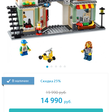
Интерактивный конструктор Лего 71377 оснащен
увлекательными спецэффектами, может
использоваться как интересная игра и как часть
уникальной коллекции. Понравится почитателям этой
увлекательной истории и тем, кто любит интересные,
замысловатые конструкции с сюрпризами.
Занимательный процесс сборки по подробной
инструкции завершится созданием уникального
квеста для главного героя (его фигурка не входит в
набор). Приобретая основной набор и
дополнительные тематические части, вы можете
создать целый мир увлекательных приключений
В наличии
Скидка 25%
Марио.
19 990
руб.
Качественно изготовленный конструктор будет
14 990
долгое время радовать своего владельца, не теряя
руб.
первоначального вида, даже при многочисленных