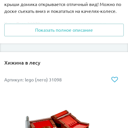
крыши домика открывается отличный вид! Можно по
доске съехать вниз и покататься на качелях-колесе.
Купи Лего 31078 в нашем интернет-магазине и
Показать полное описание
построй три локации для самых увлекательных игр.
Кроме домика ты соберешь еще и пиратский корабль
с бушпритом. Игрушечный мишка тоже составит
компанию на палубе. Не забудь карту, где указано
место клада, и отправляйся в плавание: штурвал в
Хижина в лесу
надежных руках, а в подзорную трубу легко
рассматривать приближающийся берег.
Артикул: lego (лего) 31098
Можно купить Лего В поисках сокровищ в подарок
другу и вместе с ним искать сундук пиратов. Еще одна
локация для захватывающей игры — Пещера Черепа,
где спрятан заветный сундук. Открой его, посмотри,
какие сокровища там хранятся. Только успей отбиться
от большого черного паука, который стремится
опутать все своей паутиной.