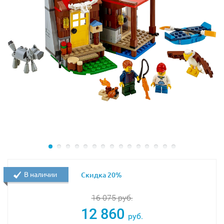
В набор Лего Креатор В поисках сокровищ входят
аксессуары для игры в пиратов: сундук сокровищ с
открывающейся крышкой, пиратская шляпа с
«Веселым Роджером», две сабли, карта клада,
подзорная труба, качели-колесо, паук и игрушечный
медведь. Есть две минифигурки: мальчика и девочки.
Размеры набора lego 31078 В поисках сокровищ в
собранном виде:
Домик на дереве — 20×14×19 см;
Пиратский корабль — 11×22×7 см;
Пещера Черепа — 10×16×12 см.
В наличии
Скидка 20%
16 075
руб.
12 860
руб.