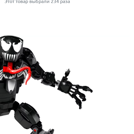
Этот товар выбрали 234 раза
ржеств. Сувенирный набор будет удачным подарком на па
енирная инсталляция будет служить своим владельцам мно