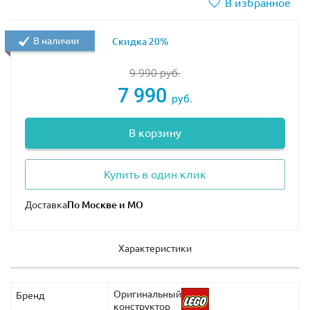
В избранное
мять о волшебных праздниках или станет жемчужиной
гие годы, не теряя первоначального внешнего вида и
В наличии
Скидка 20%
9 990
руб.
7 990
руб.
В корзину
Купить в один клик
Доставка
Характеристики
Оригинальный
Бренд
конструктор