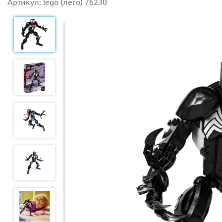
Артикул: lego (лего) 76230
Конструктор понравится любителям веселых зимних то
личной коллекции. Такая качественно выполненная сув
прочности соединений.