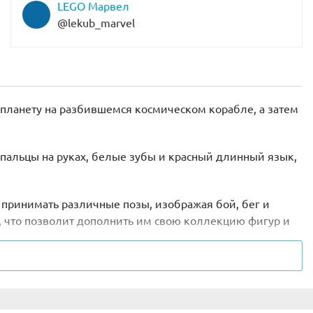
LEGO Марвел
@lekub_marvel
планету на разбившемся космическом корабле, а затем
 пальцы на руках, белые зубы и красный длинный язык,
 принимать различные позы, изображая бой, бег и
я, что позволит дополнить им свою коллекцию фигур и
любимым злодеем ни на минуту.