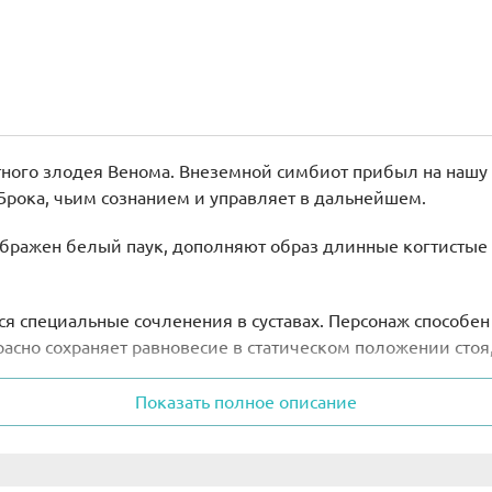
тного злодея Венома. Внеземной симбиот прибыл на нашу 
Брока, чьим сознанием и управляет в дальнейшем.
ображен белый паук, дополняют образ длинные когтистые
я специальные сочленения в суставах. Персонаж способен
расно сохраняет равновесие в статическом положении сто
Показать полное описание
ляясь на прогулку или в путешествие, не расставаясь с 