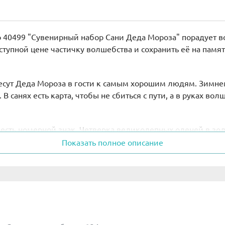
40499 "Сувенирный набор Сани Деда Мороза" порадует вс
тупной цене частичку волшебства и сохранить её на памят
несут Деда Мороза в гости к самым хорошим людям. Зимне
 санях есть карта, чтобы не сбиться с пути, а в руках во
сть номерной знак. Четверка великолепных оленей в зол
рков множество замечательных сюрпризов. Игрушки, лыжи
Показать полное описание
см.
четырех оленей, гитара, лыжи с палками, медвежонок и 