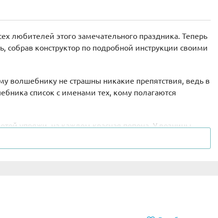
ех любителей этого замечательного праздника. Теперь
ь, собрав конструктор по подробной инструкции своими
му волшебнику не страшны никакие препятствия, ведь в
лшебника список с именами тех, кому полагаются
отой упряжи, на каждом красная попона. У возницы
, музыкальные инструменты — всё, о чем просили в
красиво упакованные сюрпризы. Для успешной навигации