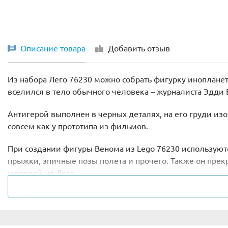
Описание товара
Добавить отзыв
Из набора Лего 76230 можно собрать фигурку иноплане
вселился в тело обычного человека – журналиста Эдди 
Антигерой выполнен в черных деталях, на его груди из
совсем как у прототипа из фильмов.
При создании фигуры Венома из Lego 76230 используютс
прыжки, эпичные позы полета и прочего. Также он прек
моделей из Лего.
Небольшую фигурку Венома можно брать с собой, отправ
Высота фигурки в собранном виде – 23 см.