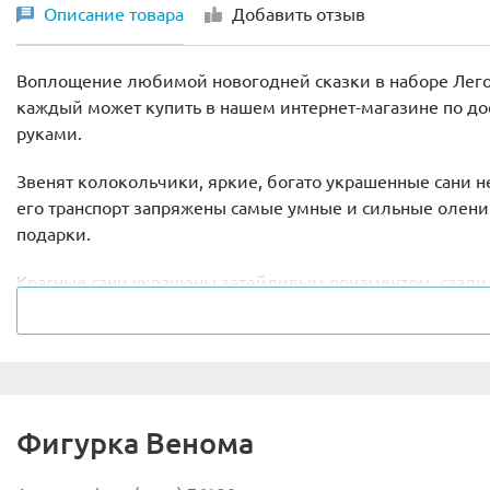
Описание товара
Добавить отзыв
Воплощение любимой новогодней сказки в наборе Лего 
каждый может купить в нашем интернет-магазине по дос
руками.
Звенят колокольчики, яркие, богато украшенные сани 
его транспорт запряжены самые умные и сильные олени. В
подарки.
Красные сани украшены затейливым орнаментом, сзади е
припасено лакомство для животных. В отсеке для пода
своих письмах адресанты.
Размеры сувенирного набора в собранном виде: 8х30х7 
В комплекте есть минифигурка Деда Мороза и фигурки 
Фигурка Венома
предусмотрена карта и список имен.