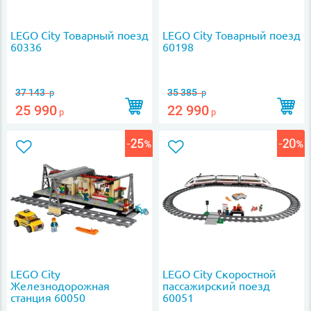
LEGO City Товарный поезд
LEGO City Товарный поезд
60336
60198
37 143
35 385
р
р
25 990
22 990
р
р
LEGO City
LEGO City Скоростной
Железнодорожная
пассажирский поезд
станция 60050
60051