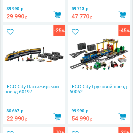
39 990
59 713
р
р
29 990
47 770
р
р
LEGO City Пассажирский
LEGO City Грузовой поезд
поезд 60197
60052
30 667
99 990
р
р
22 990
54 990
р
р