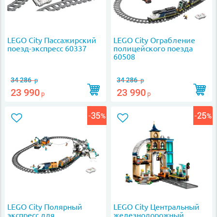
LEGO City Пассажирский
LEGO City Ограбление
поезд-экспресс 60337
полицейского поезда
60508
34 286
34 286
р
р
23 990
23 990
р
р
LEGO City Полярный
LEGO City Центральный
экспресс для
железнодорожный