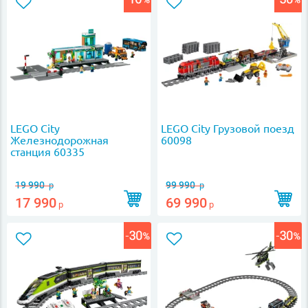
LEGO City
LEGO City Грузовой поезд
Железнодорожная
60098
станция 60335
19 990
99 990
р
р
17 990
69 990
р
р