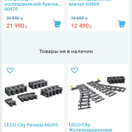
исследователей Арктики
вокзал 60469
60470
33 846
16 653
р
р
21 990
12 490
р
р
Товары не в наличии
LEGO City Рельсы 60205
LEGO City
Железнодорожные