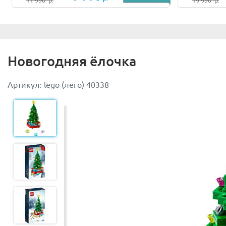
11 990
р.
19 990
р.
Новогодняя ёлочка
Артикул: lego (лего) 40338