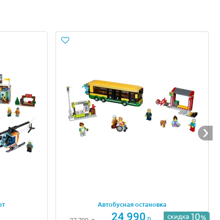
голубоватой дверцей. В нём можно готовить большие
дит для быстрого перекуса на свежем воздухе. Также
всегда остаётся горячей и свежей.
рт
Автобусная остановка
24 990
р.