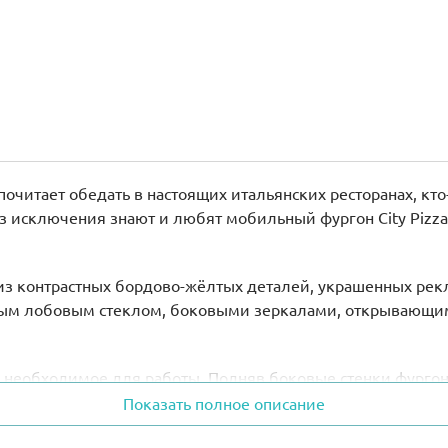
очитает обедать в настоящих итальянских ресторанах, кто-
з исключения знают и любят мобильный фургон City Pizz
н из контрастных бордово-жёлтых деталей, украшенных р
ным лобовым стеклом, боковыми зеркалами, открывающим
сё необходимое для работы. Подняв боковые стенки фургона
ядом с ними вывешено красочное меню, предлагающее по
Показать полное описание
итого кетчупом.