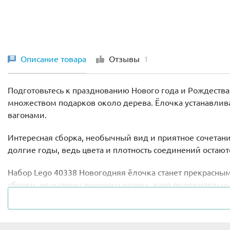
Описание товара
Отзывы
1
Подготовьтесь к празднованию Нового года и Рождеств
множеством подарков около дерева. Ёлочка устанавлива
вагонами.
Интересная сборка, необычный вид и приятное сочетание
долгие годы, ведь цвета и плотность соединений остаю
Набор Lego 40338 Новогодняя ёлочка станет прекрасны
сборки, но и своим внешним видом, даря положительны
Высота новогодней ёлочки из Лего 40338 в собранном ви