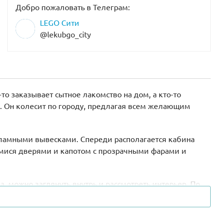
Добро пожаловать в Телеграм:
LEGO Сити
@lekubgo_city
то заказывает сытное лакомство на дом, а кто-то
a. Он колесит по городу, предлагая всем желающим
екламными вывесками. Спереди располагается кабина
ися дверями и капотом с прозрачными фарами и
, можно заглянуть внутрь и рассмотреть интерьер. По
купателям пиццу или салат на выбор. Также обед