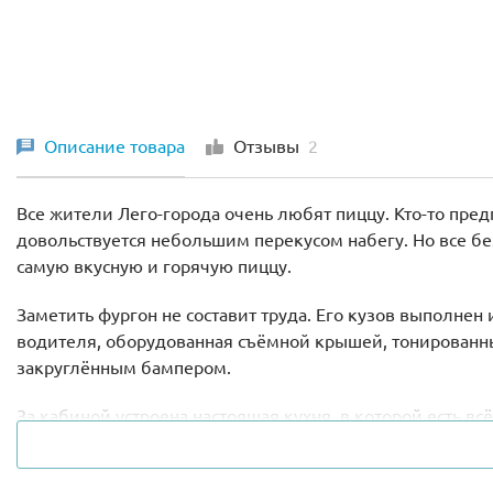
Описание товара
Отзывы
2
Все жители Лего-города очень любят пиццу. Кто-то предп
довольствуется небольшим перекусом набегу. Но все бе
самую вкусную и горячую пиццу.
Заметить фургон не составит труда. Его кузов выполне
водителя, оборудованная съёмной крышей, тонирован
закруглённым бампером.
За кабиной устроена настоящая кухня, в которой есть в
бокам кухни видны прозрачные стеклянные прилавки. Р
можно дополнить большой порцией картофеля фри, пол