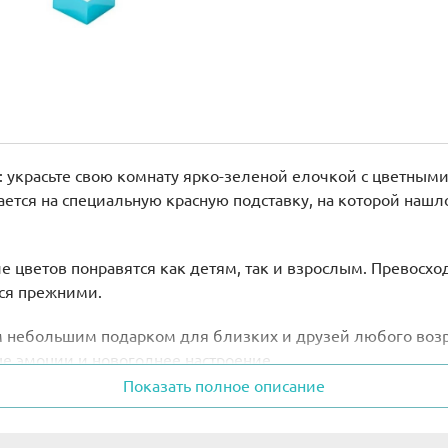
а: украсьте свою комнату ярко-зеленой елочкой с цветны
ется на специальную красную подставку, на которой нашл
 цветов понравятся как детям, так и взрослым. Превосхо
тся прежними.
м небольшим подарком для близких и друзей любого возра
е эмоции и новогоднее настроение.
Показать полное описание
де – 22 см.