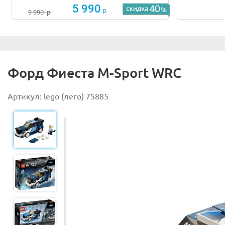
5 990
р.
9 990
р.
Форд Фиеста M-Sport WRC
Артикул: lego (лего) 75885