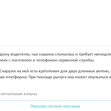
дому водителю, чья машина сломалась и требует немедле
еек с логотипом и телефоном сервисной службы.
наружи на ней есть крепления для двух длинных антенн, 
ная платформа. При помощи рычага она может опускаться 
 сигнальные конусы.
ать синий автомобиль с белой крышей, рифлёными шинами
Показать полное описание