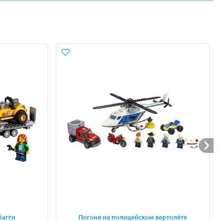
багги
Погоня на полицейском вертолёте