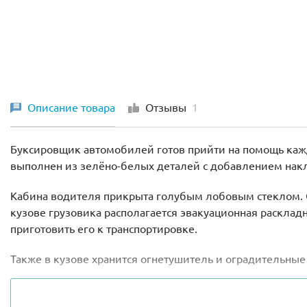
Описание товара
Отзывы
1
Буксировщик автомобилей готов прийти на помощь каж
выполнен из зелёно-белых деталей с добавлением накл
Кабина водителя прикрыта голубым лобовым стеклом. С
кузове грузовика располагается эвакуационная расклад
приготовить его к транспортировке.
Также в кузове хранится огнетушитель и оградительные
Кроме того из деталей набора Лего 60081 можно собр