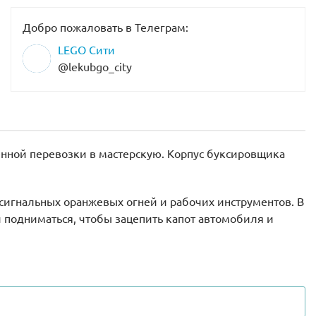
Добро пожаловать в Телеграм:
LEGO Сити
@lekubgo_city
нной перевозки в мастерскую. Корпус буксировщика
сигнальных оранжевых огней и рабочих инструментов. В
и подниматься, чтобы зацепить капот автомобиля и
 и тонированными стёклами.