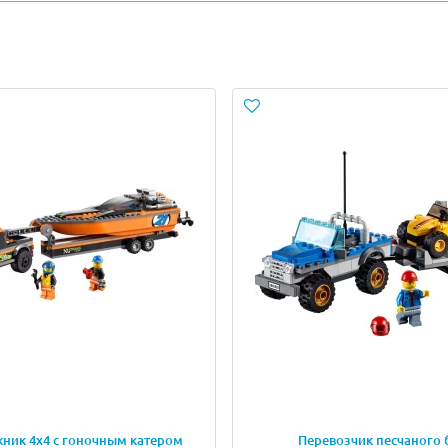
 водитель буксировщика и бизнесмен.
ник 4х4 с гоночным катером
Перевозчик песчаного 