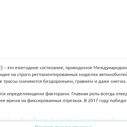
WRC) – это ежегодное состязание, проводимое Международ
пающие на строго регламентированных моделях автомобил
 трассы сменяются бездорожьем, гравием и даже снегом.
ся определяющими факторами. Главная роль всегда отвед
ее время на фиксированных отрезках. В 2017 году победи
омобиля Форд Фиеста. Его корпус выполнен в сине-белом 
ный угловатыми фарами, прочной радиаторной решёткой и