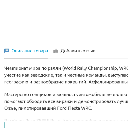
Описание товара
Добавить отзыв
Чемпионат мира по ралли (World Rally Championship, 
участие как заводские, так и частные команды, высту
географию и разнообразие покрытий. Асфальтированные
Мастерство гонщиков и мощность автомобиля не являют
помогают обходить все виражи и демонстрировать лучш
Ожье, пилотировавший Ford Fiesta WRC.
В наборе Лего 75885 Вы найдёте подробную модель авт
Спереди располагается обтекаемый капот, оборудован