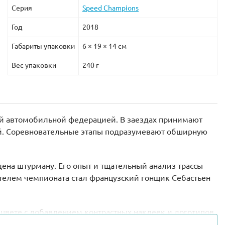
Серия
Speed Champions
Год
2018
Габариты упаковки
6 × 19 × 14 см
Вес упаковки
240 г
ной автомобильной федерацией. В заездах принимают
ей. Соревновательные этапы подразумевают обширную
ена штурману. Его опыт и тщательный анализ трассы
телем чемпионата стал французский гонщик Себастьен
цвете с добавлением контрастных наклеек и логотипов.
 заниженным бампером. Модульная конструкция капота