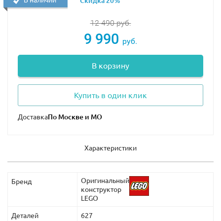
Скидка 20%
Данный набор – это замечательный вариант подарка
12 490
руб.
как для детей, так и для взрослых. В особенности
9 990
руб.
оценят конструктор те, кто увлекается
автомобилестроением или собирает модели самых
эффектных и необычных автомобилей. Купить набор
В корзину
можно на нашем сайте, где вы сможете найти еще
массу вариантов для подарка на любой возраст и
Купить в один клик
интерес.
Доставка
Характеристики
Оригинальный
Бренд
конструктор
LEGO
Деталей
627