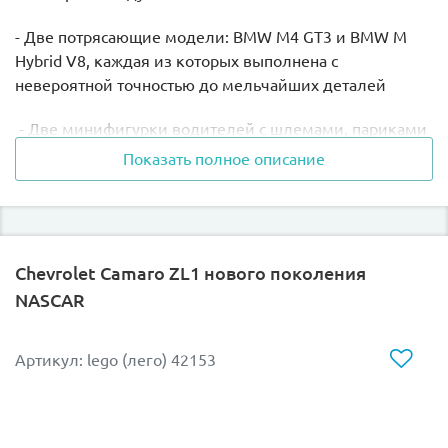
- Две потрясающие модели: BMW M4 GT3 и BMW M
Hybrid V8, каждая из которых выполнена с
невероятной точностью до мельчайших деталей
- Две минифигурки водителей с шлемами, париками
и гаечными ключами. Почувствуйте себя настоящим
Показать полное описание
гонщиком, управляя этими машинами на вашей
домашней трассе!
- Аутентичные элементы дизайна, включая
выхлопные трубы, диффузоры, задние крылья и
Chevrolet Camaro ZL1 нового поколения
уникальную раскраску BMW M Motorsport, которые
NASCAR
делают каждую модель по-настоящему особенной.
Артикул: lego (лего) 42153
Соберите свои собственные детализированные копии
знаменитых гоночных автомобилей BMW
конструктором LEGO 76922!