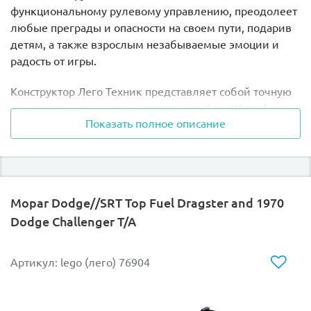
функциональному рулевому управлению, преодолеет
любые преграды и опасности на своем пути, подарив
детям, а также взрослым незабываемые эмоции и
радость от игры.
Конструктор Лего Техник представляет собой точную
копию легендарного внедорожника Jeep Wrangler,
Показать полное описание
собрав которую игрок почувствует себя настоящим
исследователем и профессиональным водителем-
экстремалом. Модель конструктора Jeep Wrangler
является многофункциональной: она оборудована
специальной ручкой для управления рулем и имеет
Mopar Dodge//SRT Top Fuel Dragster and 1970
мощную шарнирно-сочлененную подвеску с
Dodge Challenger T/A
артикуляцией мостов.
Внедорожник исполнен максимально реалистично, в
Артикул: lego (лего) 76904
ярко-желтых тонах, с такими эффектными
элементами, как функционирующая лебедка,
запасное колесо и фирменными логотипами. Такая