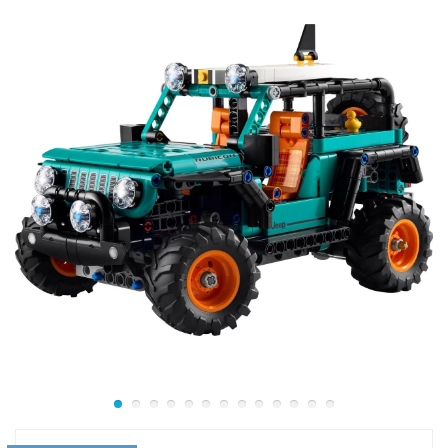
вид, вытянутую форму, маленькие передние колеса и
высокий спойлер. В собранном виде высота модели
Mopar Dodge//SRT Top Fuel Dragster составляет 10 см,
длина 35 см, ширина 7 см.
Второй спорткар Dodge Challenger T/A 1970 года
выпуска помимо эффектного внешнего вида имеет
массу достоинств. Данный спортивный седан может
разогнаться на 100 км/ч всего за 6 секунд. Модель
автомобиля выполнена в фиолетово-черных тонах и
высотой более 5 см, в длину 16 см и ширину около 7
см.
Обе модели легендарных суперкаров максимально
детализированы и в точности повторяют свой
оригинал. К каждому автомобилю предусмотрены
минифигурки гонщиков. Они одеты в специальные
гоночные комбинезоны с эмблемами Dodge и
защитные шлемы.