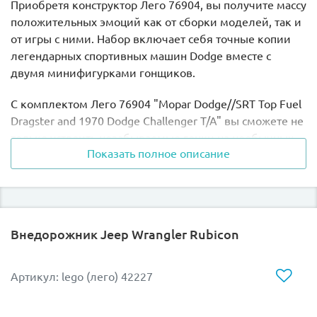
Приобретя конструктор Лего 76904, вы получите массу
положительных эмоций как от сборки моделей, так и
от игры с ними. Набор включает себя точные копии
легендарных спортивных машин Dodge вместе с
двумя минифигурками гонщиков.
С комплектом Лего 76904 "Mopar Dodge//SRT Top Fuel
Dragster and 1970 Dodge Challenger T/A" вы сможете не
только устроить незабываемые гонки на необычных
Показать полное описание
спортивных автомобилях, но и получите массу
положительных эмоций от их строительства.
Набор состоит из 627 элементов, из которых
собираются легендарные американские автомобили
Внедорожник Jeep Wrangler Rubicon
марки Dodge.
Первая модель представляет собой спортивный
Артикул: lego (лего) 42227
драгстер, который является самым быстрым
автомобилем в мире. У него неординарный внешний