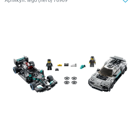
71820!
Размер модели в собранном виде составляет 9х26х18
см.