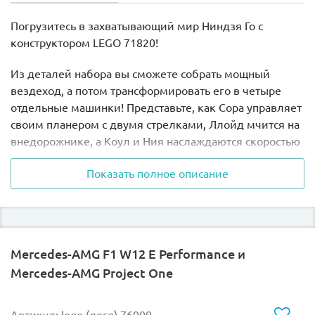
Погрузитесь в захватывающий мир Ниндзя Го с
конструктором LEGO
71820!
Из деталей набора вы сможете собрать мощный
вездеход, а потом трансформировать его в четыре
отдельные машинки! Представьте, как Сора управляет
своим планером с двумя стрелками, Ллойд мчится на
внедорожнике, а Коул и Ния наслаждаются скоростью
на своих мотоциклах.
Показать полное описание
В комплект входят шесть детализированных
минифигурок: ниндзя Сора, Ллойд, Ния, Коул в
турнирных доспехах, а также Воин и Генерал в
Волчьих масках. Каждая фигурка вооружена мечом
Mercedes-AMG F1 W12 E Performance и
катана, что добавляет игре еще больше реализма и
Mercedes-AMG Project One
возможностей для приключений.
Вперед на поиски приключений с конструктором LEGO
Артикул: lego (лего) 76909