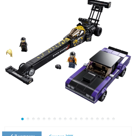
машина не оставит равнодушным ни мальчиков, ни
девочек, а в особенности заинтересует взрослых.
Модель автомобиля обладает достаточно большими
габаритами, ее высота составляет около 12 см, а
длина 24 см. Открывающийся капот и двери позволят
детально рассмотреть устройство и все механизмы
внедорожника изнутри, что позволит поближе
познакомить ребенка с инженерией и механикой.
Конструктор Lego Technic 42122 Jeep Wrangler состоит
из 665 деталей, которые отлично соединяются и
разъединяются между собой, исключая какой-либо
дискомфорт во время сборки. Пошаговая доступная
инструкция позволит детям самостоятельно без
участия родителей собрать данную
высокотехнологичную модель Jeep. Яркий и
эффектный вид автомобиля станет отличным
украшением интерьера любой комнаты.
В наличии