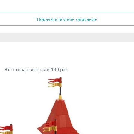
раницах путеводителя, были одобрены лучшими специали
Показать полное описание
ектура они предложили множество простых и в тоже врем
ограниченные творческие возможности!
Этот товар выбрали 190 раз