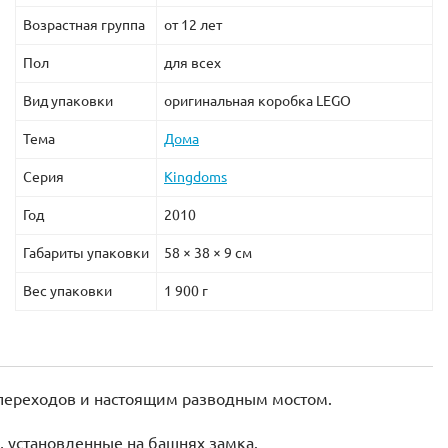
Возрастная группа
от 12 лет
Пол
для всех
Вид упаковки
оригинальная коробка LEGO
Тема
Дома
Серия
Kingdoms
Год
2010
Габариты упаковки
58 × 38 × 9 см
Вес упаковки
1 900 г
переходов и настоящим разводным мостом.
, установленные на башнях замка.