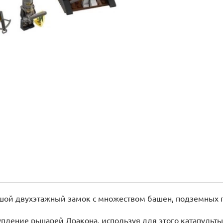
ьшой двухэтажный замок с множеством башен, подземных 
пление рыцарей Дракона, используя для этого катапульты