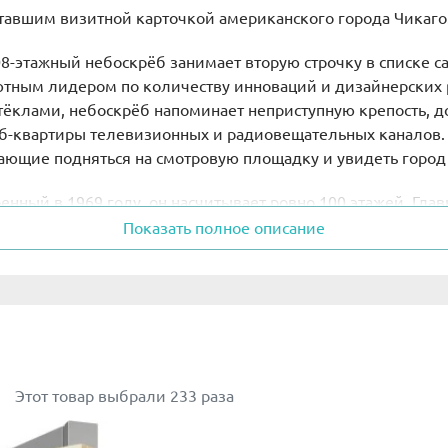
ставшим визитной карточкой американского города Чикаго
08-этажный небоскрёб занимает вторую строчку в списке 
лютным лидером по количеству инноваций и дизайнерски
клами, небоскрёб напоминает неприступную крепость, д
аб-квартиры телевизионных и радиовещательных каналов.
лающие подняться на смотровую площадку и увидеть город 
оенный в 1969 году, он насчитывает ровно 100 этажей. Гл
всю постройку пустотелой, напоминающей глубокий колодец
Показать полное описание
них идут офисы, а над ними возвышаются апартаменты с п
смотровой площадки, обсерватории и самого высокого бас
 отличается выдающимися размерами. Его высота в оригина
ой внешний вид он получил прозвище Big Red, что можно п
яется на фоне остальных построек, что очень нравится тур
Этот товар выбрали 233 раза
звестный, как штаб-квартира производителя жевательной 
шего офисного здания в Чикаго. Его высота составляет 13