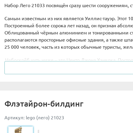
Набор Лего 21033 посвящён сразу шести сооружениям, 
Самым известным из них является Уиллис-тауэр. Этот 1
Построенный более сорока лет назад, он признан абсо
Облицованный чёрным алюминием и тонированными стё
располагаются просторные офисные здания, а также шт
25 000 человек, часть из которых обычные туристы, же
Небоскрёб чуть ниже – это Центр Джона Хэнкока. Постр
отсутствие внутренней центральной части, что делает 
Так внизу располагаются магазины и парковки, после 
может похвастаться наличием телестанции, ресторана, 
Третий небоскрёб Чикаго, представленный в наборе, не
красный фасад никого не оставляет равнодушным. За св
Флэтайрон-билдинг
правда. На всех панорамных снимках он эффектно выдел
Артикул: lego (лего) 21023
Завершает череду небоскрёбов Ригли Билдинг, больше и
лет назад, небоскрёб долгие годы носил звание крупней