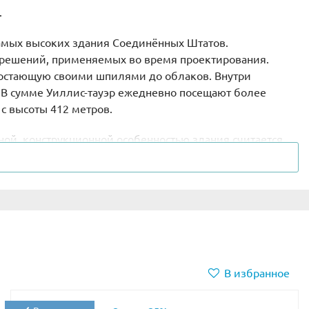
.
самых высоких здания Соединённых Штатов.
х решений, применяемых во время проектирования.
остающую своими шпилями до облаков. Внутри
 В сумме Уиллис-тауэр ежедневно посещают более
с высоты 412 метров.
авной конструкционной особенностью здания считается
. У небоскрёба есть системное разделение на уровни.
анорамными видами. Кроме того Центр Джона Хэнкока
сейна в северной Америке.
ле составляет всего 183 м, зато эффектный ярко-
еревести как Красный Великан, и это - абсолютная
истам, знакомящимся с архитектурой города.
В избранное
резинки Wrigley’s Spearmint. Построенный почти 100
0 метров, что на момент возведения считалось