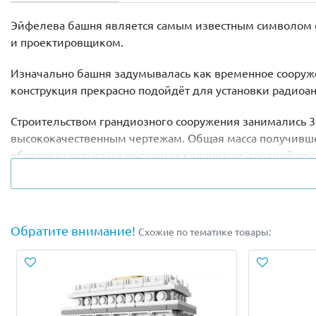
Эйфелева башня является самым известным символом с
и проектировщиком.
Изначально башня задумывалась как временное сооружен
конструкция прекрасно подойдёт для установки радиоан
Строительством грандиозного сооружения занимались 30
высококачественным чертежам. Общая масса получившег
образован четырьмя несущими колоннами, соединённым
высоты. Третья часть является самой вытянутой (190 м
В наши дни на первом и втором этажах Эйфелевой башн
можно подняться при помощи специального лифта и на
Обратите внимание!
Схожие по тематике товары:
Из деталей набора Лего 21019 Вы сможете собрать уме
демонстрационную платформу. Приятным дополнением ст
упаковка, украшенная фотографиями и информативным
Размеры модели в собранном виде составляют:
31х11х1