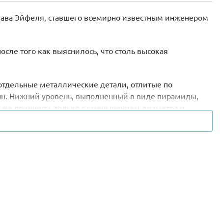
тава Эйфеля, ставшего всемирно известным инженером
сле того как выяснилось, что столь высокая
 отдельные металлические детали, отлитые по
нн. Нижний уровень, выполненный в виде пирамиды,
же принципу, только с уменьшением диаметра и
 колонн и постепенного их переплетения.
же закусочные и сувенирные лавки. На самый верх
 тёмно-серых деталей, и установить её на специальную
роительстве легендарного сооружения, а также