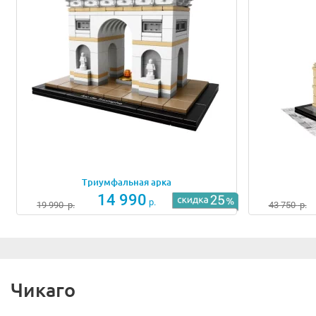
Триумфальная арка
14 990
р.
19 990
р.
43 750
р.
Чикаго