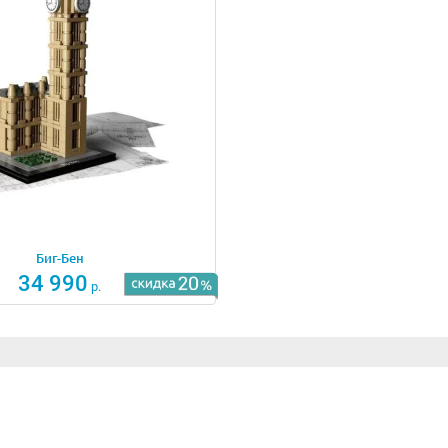
Биг-Бен
34 990
р.