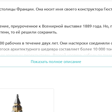
толицы Франции. Она носит имя своего конструктора Гюс
ие, приуроченное к Всемирной выставке 1889 года. Но, по
тенн, то её решили сохранить.
0 рабочих в течение двух лет. Они мастерски соединяли
ося архитектурного шедевра составляет более 10 000 то
и арочным перекрытием. Второй уровень собран по тому 
). Она образована путём максимального сближения боковых
Показать полное описание
и организованы туристические смотровые площадки, а так
сладиться захватывающим видом Парижа.
ньшенную копию Эйфелевой башни, выполненную из редких
анет красочный буклет, рассказывающий об истории и ст
и надписями.
1 см.