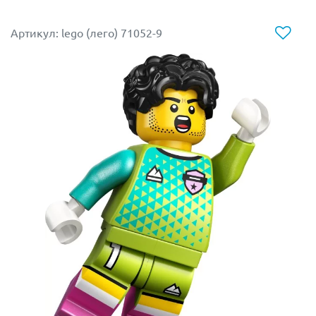
Она выполнена в потрясающем масштабе,
детализирована до мелочей и выглядит как
Артикул: lego (лего) 71052-9
настоящий шедевр миниатюрного искусства.
Парадный стиль:
Тубист одет в аккуратный
оркестровый мундир с белыми перчатками и
стильную фуражку. Принты выполнены очень
четко, подчеркивая торжественный образ
музыканта.
Двуликий артист:
У минифигурки двойной
принт лица. Вы можете выбрать его состояние:
сосредоточенный вид во время сложного соло
(со смешно надутыми щеками!) или довольная
улыбка после успешного выступления под
аплодисменты зрителей.
Идеально для городских сюжетов:
Поставьте
его на центральную площадь LEGO-города, в
городской парк или соберите целый
музыкальный бэнд вместе с другими поющими
персонажами!