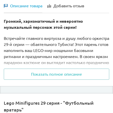
Описание товара
Добавить отзыв
Громкий, харизматичный и невероятно
музыкальный персонаж этой серии!
Встречайте главного виртуоза и душу любого оркестра
29-й серии — обаятельного Тубиста! Этот парень готов
наполнить ваш LEGO-мир мощными басовыми
ритмами и праздничным настроением. В своем ярком
парадном костюме он выглядит настолько празднично
и задорно, что так и хочется пригласить его возглавить
Показать полное описание
городской марш или устроить концерт прямо на
вашей полке.
Почему эта фигурка обязана быть у вас?
Lego Minifigures 29 серия - "Футбольный
Гигантский эксклюзивный инструмент:
Главная
вратарь"
фишка этого набора — шикарная золотая туба!