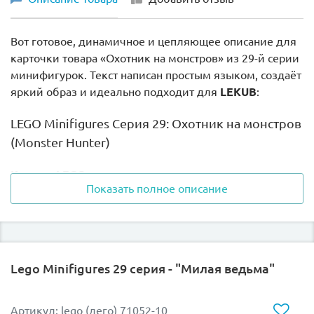
Вот готовое, динамичное и цепляющее описание для
карточки товара «Охотник на монстров» из 29-й серии
минифигурок. Текст написан простым языком, создаёт
яркий образ и идеально подходит для
LEKUB
:
LEGO Minifigures Серия 29: Охотник на монстров
(Monster Hunter)
Когда в LEGO-городе наступает ночь, за дело
Показать полное описание
берется профессионал!
Встречайте одного из самых харизматичных и
таинственных персонажей 29-й серии — бесстрашного
Охотника на монстров! Этот парень словно сошел со
Lego Minifigures 29 серия - "Милая ведьма"
страниц мрачных графических новелл или фэнтези-
блокбастеров. Суровый взгляд, боевой шрам и
полная готовность к встрече с любыми силами тьмы
Артикул: lego (лего) 71052-10