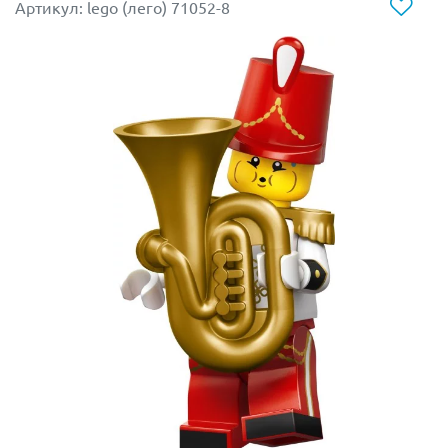
Артикул: lego (лего) 71052-8
узоров. Настоящая модница из мира магии!
Волшебные аксессуары:
В комплекте идет
классическая остроконечная шляпа (которая
сидит просто идеально), магическая метла для
полетов или волшебная палочка, а также
миниатюрный котелок для варки приворотного
зелья.
Пушистый питомец:
Какая же ведьма без
верного спутника? Вместе с ней в наборе идет
фигурка ее любимого питомца (например,
очаровательный черный котенок или паучок),
который делает этот комплект еще более
ценным и милым.
Магический акцент на полке:
Она идеально
впишется в любые фэнтези-наборы, замки,
хэллоуинские сюжеты или станет главным
украшением вашего рабочего стола, напоминая о
том, что в жизни всегда есть место чуду.