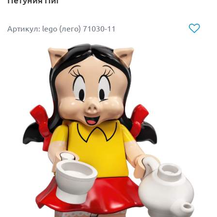
Профессиональная экипировка:
Вратарь одет в
сочную, заметную издалека вратарскую форму.
Артикул: lego (лего) 71030-11
Особого внимания заслуживают принты
специальных перчаток на руках — важнейший
элемент для каждого голкипера, выполненный
очень аккуратно.
Спортивные аксессуары:
В комплекте идет
классический футбольный мяч, а также
элементы ворот или кубка, чтобы вы могли
сразу воссоздать атмосферу решающего пенальти
прямо у себя на столе.
Двойные эмоции:
У минифигурки два
выражения лица. Вы можете переключать его
состояние: максимальная концентрация и чтение
игры перед ударом или бурная радость от
победы после финального свистка!
Оживит любую спортивную локацию:
Постройте свой мини-стадион, добавьте