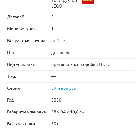
конструктор
принтов. Защитите свой LEGO-мир от скуки —
LEGO
оформляйте заказ на оригинальную минифигурку
Деталей
8
прямо сейчас в
LEKUB
!
Минифигурок
1
Возрастная группа
от 4 лет
Пол
для всех
Вид упаковки
оригинальная коробка LEGO
Тема
—
Серия
29-й выпуск
Год
2026
Габариты упаковки
28 × 94 × 10,6 см
Вес упаковки
20 г