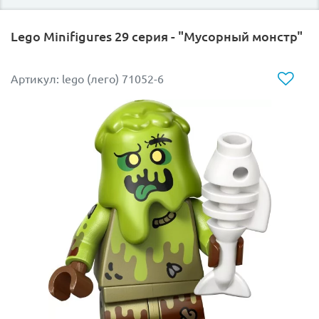
Почему эта фигурка станет хитом вашей
коллекции?
Lego Minifigures 29 серия - "Мусорный монстр"
Потрясающий кибер-дизайн:
Фигурка выглядит
невероятно мощно благодаря
Артикул: lego (лего) 71052-6
детализированным принтам футуристичной
брони, микросхем и механических элементов.
Уникальный шлем-маска:
Робот оснащен
потрясающим съемным шлемом в виде головы
грозного T-Rex. Вы можете оставить его в маске
ящера или открыть лицо самого киборга, меняя
сюжет игры.
Редкие аксессуары:
В комплекте идет лазерное
оружие или элементы энерго-заряда
(подчеркивающие его высокотехнологичную
мощь), а также специальная подставка для
красивой демонстрации на полке.
Готов к любым битвам:
Робот Рекс идеально
впишется в футуристичные мегаполисы,