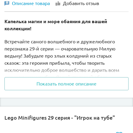
Описание товара
Добавить отзыв
Капелька магии и море обаяния для вашей
коллекции!
Встречайте самого волшебного и дружелюбного
персонажа 29-й серии — очаровательную Милую
ведьму! Забудьте про злых колдуний из старых
сказок: эта героиня прибыла, чтобы творить
исключительно доброе волшебство и дарить всем
окружающим улыбки. Яркий стильный образ,
Показать полное описание
сказочная атмосфера и милейшие аксессуары — мимо
этой чародейки просто невозможно пройти мимо!
Почему эта фигурка очарует каждого?
Lego Minifigures 29 серия - "Игрок на тубе"
Сказочный и стильный образ:
Ведьмочка одета
в потрясающий фиолетово-черный костюм со
стильными принтами звезд или магических