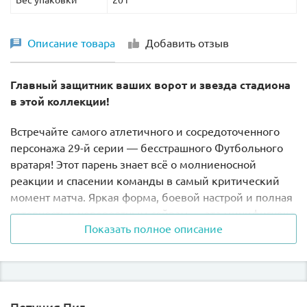
Описание товара
Добавить отзыв
Главный защитник ваших ворот и звезда стадиона
в этой коллекции!
Встречайте самого атлетичного и сосредоточенного
персонажа 29-й серии — бесстрашного Футбольного
вратаря! Этот парень знает всё о молниеносной
реакции и спасении команды в самый критический
момент матча. Яркая форма, боевой настрой и полная
готовность к невероятным сейвам — эта минифигурка
Показать полное описание
зарядит драйвом и спортивным азартом любую LEGO-
полку.
Почему эта фигурка станет победителем в
вашей коллекции?
Петуния Пиг