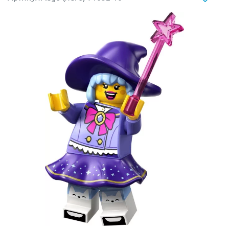
— этот герой готов встать на защиту вашей
коллекции.
Почему эта фигурка станет гордостью вашей
полки?
Атмосферный готический стиль:
Дизайн
фигурки проработан до мелочей. Чего стоит
один только стильный кожаный плащ (капюшон)
и детализированный костюм с защитными
элементами, ремнями и серебряными
пряжками.
Уникальное снаряжение:
Охотник вооружен
крутым и редким арбалетом (или специальным
оружием против чудовищ), который идеально
сбалансирован под его руку. Одно движение — и
монстр повержен!
Двуликий герой:
Минифигурка имеет двойной
принт лица. Вы можете выбрать выражение: